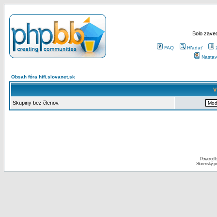
Bolo zaved
FAQ
Hľadať
Nastav
Obsah fóra hifi.slovanet.sk
V
Skupiny bez členov.
Powered 
Slovenský p