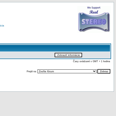
ácia
Časy uvádzané v GMT + 1 hodina
Prejdi na: