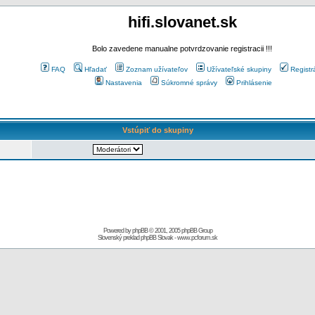
hifi.slovanet.sk
Bolo zavedene manualne potvrdzovanie registracii !!!
FAQ
Hľadať
Zoznam užívateľov
Užívateľské skupiny
Registr
Nastavenia
Súkromné správy
Prihlásenie
Vstúpiť do skupiny
Powered by
phpBB
© 2001, 2005 phpBB Group
Slovenský preklad
phpBB Slovak
-
www.pcforum.sk