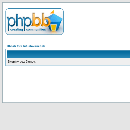
Obsah fóra hifi.slovanet.sk
Skupiny bez členov.