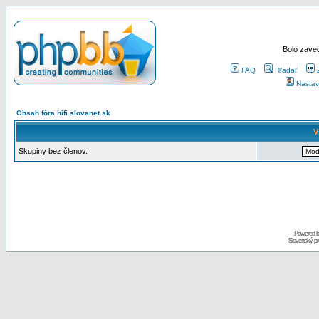
Bolo zaved
FAQ
Hľadať
Nastav
Obsah fóra hifi.slovanet.sk
V
Skupiny bez členov.
Powered 
Slovenský p