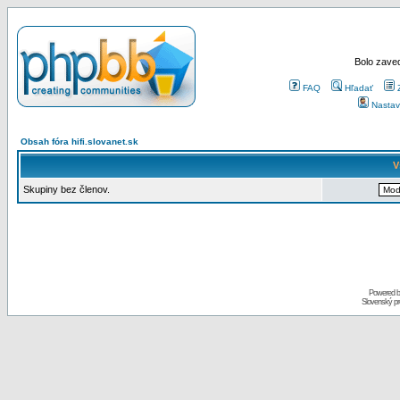
Bolo zaved
FAQ
Hľadať
Nastav
Obsah fóra hifi.slovanet.sk
V
Skupiny bez členov.
Powered 
Slovenský p