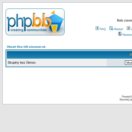
Bolo zaved
FAQ
Hľadať
Nastav
Obsah fóra hifi.slovanet.sk
V
Skupiny bez členov.
Powered 
Slovenský p