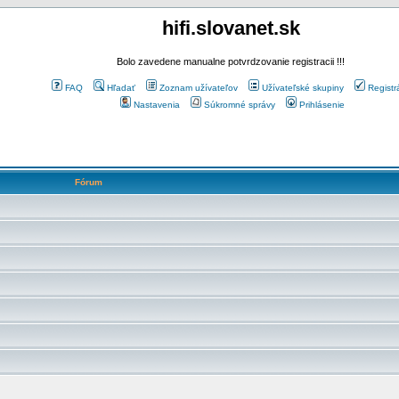
hifi.slovanet.sk
Bolo zavedene manualne potvrdzovanie registracii !!!
FAQ
Hľadať
Zoznam užívateľov
Užívateľské skupiny
Registr
Nastavenia
Súkromné správy
Prihlásenie
Fórum