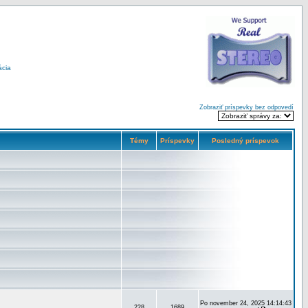
ácia
Zobraziť príspevky bez odpovedí
Témy
Príspevky
Posledný príspevok
Po november 24, 2025 14:14:43
228
1689