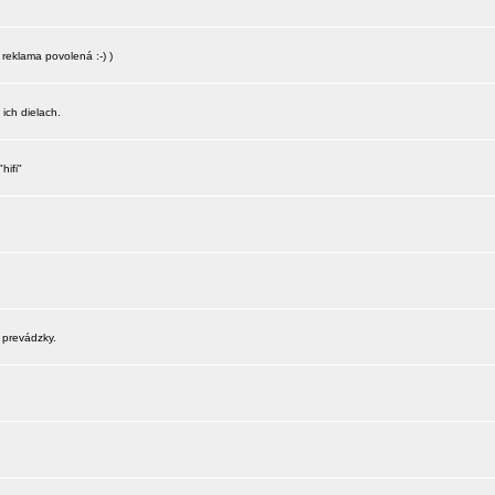
reklama povolená :-) )
 ich dielach.
hifi"
 prevádzky.