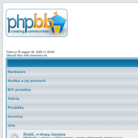
Práve je Št august 06, 2026 17:29:00
Obsah fóra hifi.slovanet.sk
Hardware
Hudba a jej posluch
DIY projekty
Teória
Posádka
Inzercia
Info
Štúdiá , e-shopy, časopisy
Hifi štúdiá, e-shopy, aukčné servery - popisy, skúsenosti, názory na ne ...