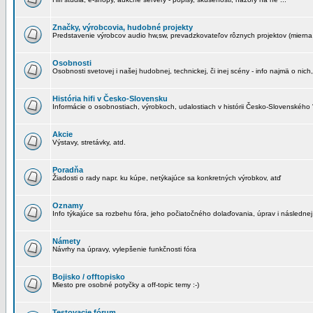
Značky, výrobcovia, hudobné projekty
Predstavenie výrobcov audio hw,sw, prevadzkovateľov rôznych projektov (mierna 
Osobnosti
Osobnosti svetovej i našej hudobnej, technickej, či inej scény - info najmä o nich,
História hifi v Česko-Slovensku
Informácie o osobnostiach, výrobkoch, udalostiach v histórii Česko-Slovenského "
Akcie
Výstavy, stretávky, atd.
Poradňa
Žiadosti o rady napr. ku kúpe, netýkajúce sa konkretných výrobkov, atď
Oznamy
Info týkajúce sa rozbehu fóra, jeho počiatočného dolaďovania, úprav i následnej
Námety
Návrhy na úpravy, vylepšenie funkčnosti fóra
Bojisko / offtopisko
Miesto pre osobné potyčky a off-topic temy :-)
Testovacie fórum