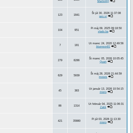
MartinAQ
Št júl 30, 2026 11:37:08
123
1841
jaro.vr
Pi máj 09, 2025 09:18:50
104
951
vlado.ba
Ut marec 24, 2020 12:49:56
7
181
blueneon81
Št marec 05, 2026 10:05:45
279
8286
Quart
Št máj 28, 2026 21:44:59
629
5939
moses
Ut január 13, 2026 10:54:15
45
383
miero
Ut február 04, 2025 11:06:31
86
1314
Zakk
Pi júl 03, 2026 11:13:30
421
35880
miero