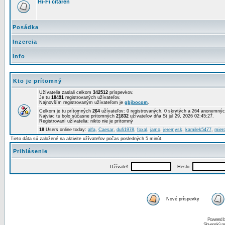
Hi-Fi čitáreň
Posádka
Inzercia
Info
Kto je prítomný
Užívatelia zaslali celkom
342512
príspevkov.
Je tu
18491
registrovaných užívateľov.
Najnovším registrovaným užívateľom je
gbjbocom
.
Celkom je tu prítomných
264
užívateľov: 0 registrovaných, 0 skrytých a 264 anonymn
Najviac tu bolo súčasne prítomných
21832
užívateľov dňa St júl 29, 2026 02:45:27.
Registrovaní užívatelia: nikto nie je prítomný
18
Users online today:
alfa
,
Caesar
,
dufi1978
,
foxal
,
jamo
,
jeremysk
,
kamilek5477
,
mier
Tieto dáta sú založené na aktivite užívateľov počas posledných 5 minút.
Prihlásenie
Užívateľ:
Heslo:
Nové príspevky
Powered 
Slovenský p