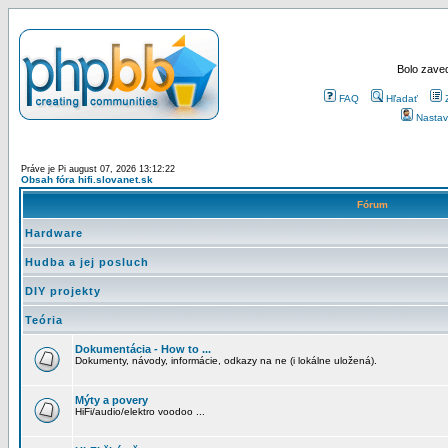
Bolo zaved
FAQ
Hľadať
Nastav
Práve je Pi august 07, 2026 13:12:22
Obsah fóra hifi.slovanet.sk
Fórum
Hardware
Hudba a jej posluch
DIY projekty
Teória
Dokumentácia - How to ...
Dokumenty, návody, informácie, odkazy na ne (i lokálne uložená).
Mýty a povery
HiFi/audio/elektro voodoo ...