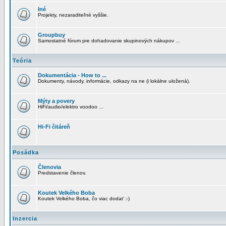
Iné
Projekty, nezaraditeľné vyššie.
Groupbuy
Samostatné fórum pre dohadovanie skupinových nákupov ...
Teória
Dokumentácia - How to ...
Dokumenty, návody, informácie, odkazy na ne (i lokálne uložená).
Mýty a povery
HiFi/audio/elektro voodoo ...
Hi-Fi čitáreň
Posádka
Členovia
Predstavenie členov.
Koutek Velkého Boba
Koutek Velkého Boba, čo viac dodať :-)
Inzercia