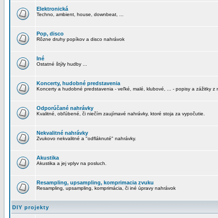
Elektronická
Techno, ambient, house, downbeat, ...
Pop, disco
Rôzne druhy popíkov a disco nahrávok
Iné
Ostatné štýly hudby ...
Koncerty, hudobné predstavenia
Koncerty a hudobné predstavenia - veľké, malé, klubové, ... - popisy a zážitky z 
Odporúčané nahrávky
Kvalitné, obľúbené, či niečím zaujímavé nahrávky, ktoré stoja za vypočutie.
Nekvalitné nahrávky
Zvukovo nekvalitné a "odfláknuté" nahrávky.
Akustika
Akustika a jej vplyv na posluch.
Resampling, upsampling, komprimacia zvuku
Resampling, upsampling, komprimácia, či iné úpravy nahrávok
DIY projekty