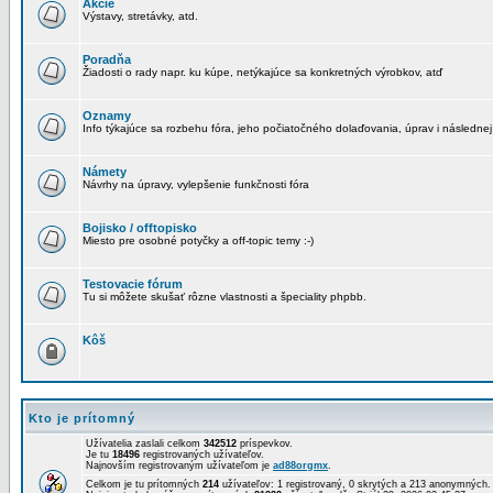
Akcie
Výstavy, stretávky, atd.
Poradňa
Žiadosti o rady napr. ku kúpe, netýkajúce sa konkretných výrobkov, atď
Oznamy
Info týkajúce sa rozbehu fóra, jeho počiatočného dolaďovania, úprav i následnej
Námety
Návrhy na úpravy, vylepšenie funkčnosti fóra
Bojisko / offtopisko
Miesto pre osobné potyčky a off-topic temy :-)
Testovacie fórum
Tu si môžete skušať rôzne vlastnosti a špeciality phpbb.
Kôš
Kto je prítomný
Užívatelia zaslali celkom
342512
príspevkov.
Je tu
18496
registrovaných užívateľov.
Najnovším registrovaným užívateľom je
ad88orgmx
.
Celkom je tu prítomných
214
užívateľov: 1 registrovaný, 0 skrytých a 213 anonymných