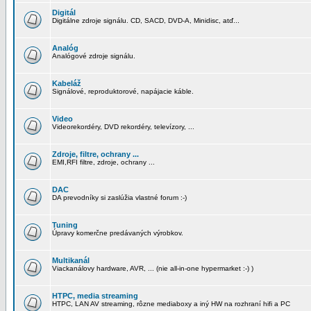
Digitál
Digitálne zdroje signálu. CD, SACD, DVD-A, Minidisc, atď...
Analóg
Analógové zdroje signálu.
Kabeláž
Signálové, reproduktorové, napájacie káble.
Video
Videorekordéry, DVD rekordéry, televízory, ...
Zdroje, filtre, ochrany ...
EMI,RFI filtre, zdroje, ochrany ...
DAC
DA prevodníky si zaslúžia vlastné forum :-)
Tuning
Úpravy komerčne predávaných výrobkov.
Multikanál
Viackanálovy hardware, AVR, ... (nie all-in-one hypermarket :-) )
HTPC, media streaming
HTPC, LAN AV streaming, rôzne mediaboxy a iný HW na rozhraní hifi a PC