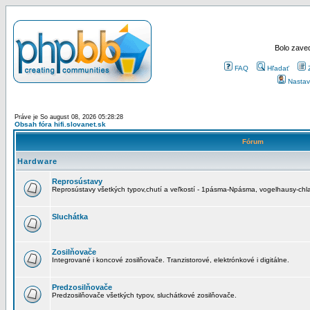
Bolo zaved
FAQ
Hľadať
Nastav
Práve je So august 08, 2026 05:28:28
Obsah fóra hifi.slovanet.sk
Fórum
Hardware
Reprosústavy
Reprosústavy všetkých typov,chutí a veľkostí - 1pásma-Npásma, vogelhausy-chla
Sluchátka
Zosilňovače
Integrované i koncové zosilňovače. Tranzistorové, elektrónkové i digitálne.
Predzosilňovače
Predzosilňovače všetkých typov, sluchátkové zosilňovače.