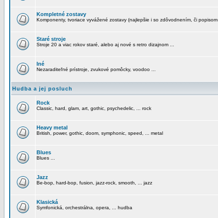
Kompletné zostavy
Komponenty, tvoriace vyvážené zostavy (najlepšie i so zdôvodnením, či popisom
Staré stroje
Stroje 20 a viac rokov staré, alebo aj nové s retro dizajnom ...
Iné
Nezaraditeľné prístroje, zvukové pomôcky, voodoo ...
Hudba a jej posluch
Rock
Classic, hard, glam, art, gothic, psychedelic, ... rock
Heavy metal
British, power, gothic, doom, symphonic, speed, ... metal
Blues
Blues ...
Jazz
Be-bop, hard-bop, fusion, jazz-rock, smooth, ... jazz
Klasická
Symfonická, orchestrálna, opera, ... hudba