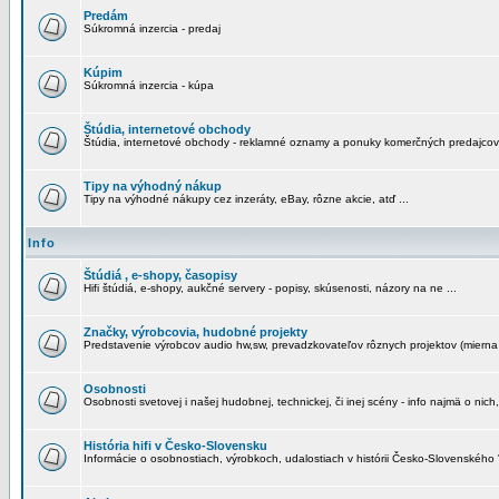
Predám
Súkromná inzercia - predaj
Kúpim
Súkromná inzercia - kúpa
Štúdia, internetové obchody
Štúdia, internetové obchody - reklamné oznamy a ponuky komerčných predajcov
Tipy na výhodný nákup
Tipy na výhodné nákupy cez inzeráty, eBay, rôzne akcie, atď ...
Info
Štúdiá , e-shopy, časopisy
Hifi štúdiá, e-shopy, aukčné servery - popisy, skúsenosti, názory na ne ...
Značky, výrobcovia, hudobné projekty
Predstavenie výrobcov audio hw,sw, prevadzkovateľov rôznych projektov (mierna 
Osobnosti
Osobnosti svetovej i našej hudobnej, technickej, či inej scény - info najmä o nich,
História hifi v Česko-Slovensku
Informácie o osobnostiach, výrobkoch, udalostiach v histórii Česko-Slovenského "