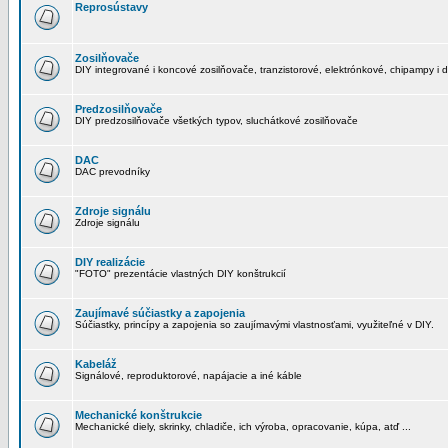
Reprosústavy
Zosilňovače
DIY integrované i koncové zosilňovače, tranzistorové, elektrónkové, chipampy i d
Predzosilňovače
DIY predzosilňovače všetkých typov, sluchátkové zosilňovače
DAC
DAC prevodníky
Zdroje signálu
Zdroje signálu
DIY realizácie
"FOTO" prezentácie vlastných DIY konštrukcií
Zaujímavé súčiastky a zapojenia
Súčiastky, princípy a zapojenia so zaujímavými vlastnosťami, využiteľné v DIY.
Kabeláž
Signálové, reproduktorové, napájacie a iné káble
Mechanické konštrukcie
Mechanické diely, skrinky, chladiče, ich výroba, opracovanie, kúpa, atď ...