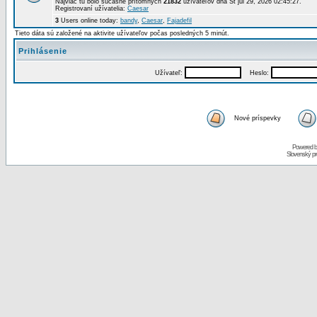
Najviac tu bolo súčasne prítomných
21832
užívateľov dňa St júl 29, 2026 02:45:27.
Registrovaní užívatelia:
Caesar
3
Users online today:
bandy
,
Caesar
,
Fajadefil
Tieto dáta sú založené na aktivite užívateľov počas posledných 5 minút.
Prihlásenie
Užívateľ:
Heslo:
Nové príspevky
Powered 
Slovenský p