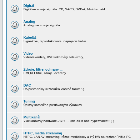
Digitál
Digitálne zdroje signálu. CD, SACD, DVD-A, Minidisc, atď...
Analóg
Analógové zdroje signálu.
Kabeláž
Signálové, reproduktorové, napájacie káble.
Video
Videorekordéry, DVD rekordéry, televízory, ...
Zdroje, filtre, ochrany ...
EMI,RFI filtre, zdroje, ochrany ...
DAC
DA prevodníky si zaslúžia vlastné forum :-)
Tuning
Úpravy komerčne predávaných výrobkov.
Multikanál
Viackanálovy hardware, AVR, ... (nie all-in-one hypermarket :-) )
HTPC, media streaming
HTPC, LAN AV streaming, rôzne mediaboxy a iný HW na rozhraní hifi a PC