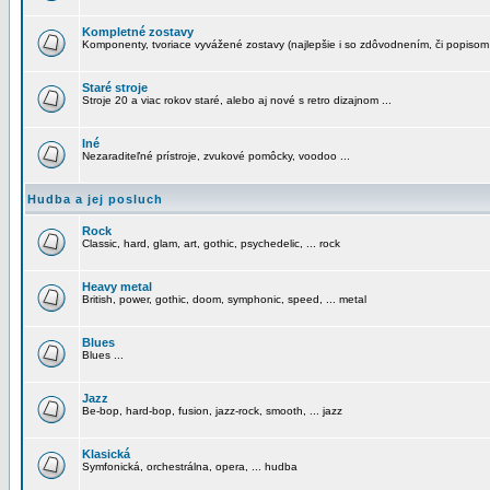
Kompletné zostavy
Komponenty, tvoriace vyvážené zostavy (najlepšie i so zdôvodnením, či popisom
Staré stroje
Stroje 20 a viac rokov staré, alebo aj nové s retro dizajnom ...
Iné
Nezaraditeľné prístroje, zvukové pomôcky, voodoo ...
Hudba a jej posluch
Rock
Classic, hard, glam, art, gothic, psychedelic, ... rock
Heavy metal
British, power, gothic, doom, symphonic, speed, ... metal
Blues
Blues ...
Jazz
Be-bop, hard-bop, fusion, jazz-rock, smooth, ... jazz
Klasická
Symfonická, orchestrálna, opera, ... hudba