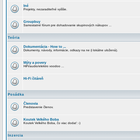
Iné
Projekty, nezaraditeľné vyššie.
Groupbuy
Samostatné fórum pre dohadovanie skupinových nákupov ...
Teória
Dokumentácia - How to ...
Dokumenty, návody, informácie, odkazy na ne (i lokálne uložená).
Mýty a povery
HiFi/audio/elektro voodoo ...
Hi-Fi čitáreň
Posádka
Členovia
Predstavenie členov.
Koutek Velkého Boba
Koutek Velkého Boba, čo viac dodať :-)
Inzercia