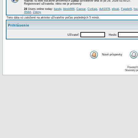
Najviac tu bolo súčasne prítomných
21832
užívateľov dňa St júl 29, 2026 02:45:27.
Registrovaní užívatelia: nikto nie je prítomný
24
Users online today:
bandy
,
blesk666
,
Caesar
,
Cvrkajs
,
dufi1978
,
elisak
,
Fajadefil
,
fox
Xhibit
,
Zdeny
Tieto dáta sú založené na aktivite užívateľov počas posledných 5 minút.
Prihlásenie
Užívateľ:
Heslo:
Nové príspevky
Powered 
Slovenský p