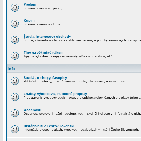
Predám
Súkromná inzercia - predaj
Kúpim
Súkromná inzercia - kúpa
Štúdia, internetové obchody
Štúdia, internetové obchody - reklamné oznamy a ponuky komerčných predajcov
Tipy na výhodný nákup
Tipy na výhodné nákupy cez inzeráty, eBay, rôzne akcie, atď ...
Info
Štúdiá , e-shopy, časopisy
Hifi štúdiá, e-shopy, aukčné servery - popisy, skúsenosti, názory na ne ...
Značky, výrobcovia, hudobné projekty
Predstavenie výrobcov audio hw,sw, prevadzkovateľov rôznych projektov (mierna 
Osobnosti
Osobnosti svetovej i našej hudobnej, technickej, či inej scény - info najmä o nich,
História hifi v Česko-Slovensku
Informácie o osobnostiach, výrobkoch, udalostiach v histórii Česko-Slovenského "