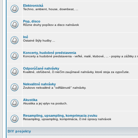
Elektronická
Techno, ambient, house, downbeat, ...
Pop, disco
Rôzne druhy popíkov a disco nahrávok
Iné
Ostatné štýly hudby ...
Koncerty, hudobné predstavenia
Koncerty a hudobné predstavenia - veľké, malé, klubové, ... - popisy a zážitky z 
Odporúčané nahrávky
Kvalitné, obľúbené, či niečím zaujímavé nahrávky, ktoré stoja za vypočutie.
Nekvalitné nahrávky
Zvukovo nekvalitné a "odfláknuté" nahrávky.
Akustika
Akustika a jej vplyv na posluch.
Resampling, upsampling, komprimacia zvuku
Resampling, upsampling, komprimácia, či iné úpravy nahrávok
DIY projekty