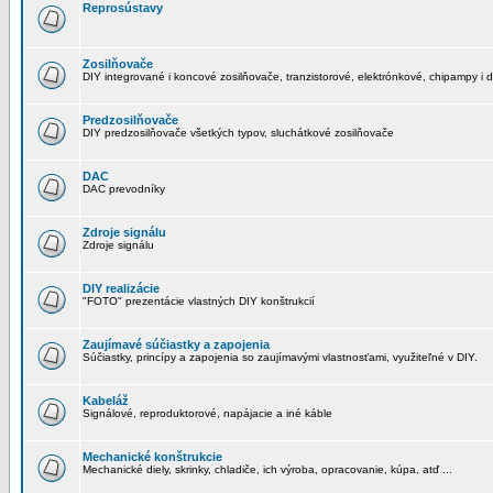
Reprosústavy
Zosilňovače
DIY integrované i koncové zosilňovače, tranzistorové, elektrónkové, chipampy i d
Predzosilňovače
DIY predzosilňovače všetkých typov, sluchátkové zosilňovače
DAC
DAC prevodníky
Zdroje signálu
Zdroje signálu
DIY realizácie
"FOTO" prezentácie vlastných DIY konštrukcií
Zaujímavé súčiastky a zapojenia
Súčiastky, princípy a zapojenia so zaujímavými vlastnosťami, využiteľné v DIY.
Kabeláž
Signálové, reproduktorové, napájacie a iné káble
Mechanické konštrukcie
Mechanické diely, skrinky, chladiče, ich výroba, opracovanie, kúpa, atď ...