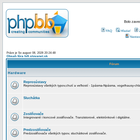
Bolo zaved
FAQ
Hľadať
Nastav
Práve je So august 08, 2026 20:24:48
Obsah fóra hifi.slovanet.sk
Fórum
Hardware
Reprosústavy
Reprosústavy všetkých typov,chutí a veľkostí - 1pásma-Npásma, vogelhausy-chla
Sluchátka
Zosilňovače
Integrované i koncové zosilňovače. Tranzistorové, elektrónkové i digitálne.
Predzosilňovače
Predzosilňovače všetkých typov, sluchátkové zosilňovače.