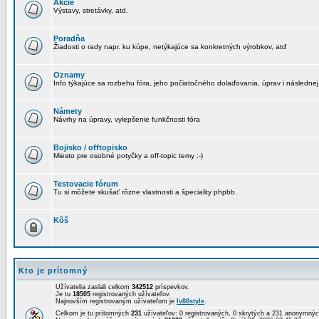
Akcie
Výstavy, stretávky, atd.
Poradňa
Žiadosti o rady napr. ku kúpe, netýkajúce sa konkretných výrobkov, atď
Oznamy
Info týkajúce sa rozbehu fóra, jeho počiatočného dolaďovania, úprav i následnej
Námety
Návrhy na úpravy, vylepšenie funkčnosti fóra
Bojisko / offtopisko
Miesto pre osobné potyčky a off-topic temy :-)
Testovacie fórum
Tu si môžete skušať rôzne vlastnosti a špeciality phpbb.
Kôš
Kto je prítomný
Užívatelia zaslali celkom
342512
príspevkov.
Je tu
18505
registrovaných užívateľov.
Najnovším registrovaným užívateľom je
lv88style
.
Celkom je tu prítomných
231
užívateľov: 0 registrovaných, 0 skrytých a 231 anonymn