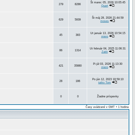
Št marec 05, 2026 10:05:45
279
8286
Quart
Št máj 28, 2026 21:44:59
629
5939
moses
Ut január 13, 2026 10:54:15
45
383
miero
Ut február 04, 2025 11:06:31
86
1314
Zakk
Pi júl 03, 2026 11:13:30
421
35880
miero
Po jún 12, 2023 18:59:10
28
186
tatko Tom
0
0
Žiadne príspevky
Časy uvádzané v GMT + 1 hodina