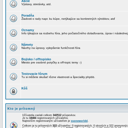
Akcie
Výstavy, stretávky, atd.
Poradňa
Žiadosti o rady napr. ku kúpe, netýkajúce sa konkretných výrobkov, atď
Oznamy
Info týkajúce sa rozbehu fóra, jeho počiatočného dolaďovania, úprav i následnej
Námety
Návrhy na úpravy, vylepšenie funkčnosti fóra
Bojisko / offtopisko
Miesto pre osobné potyčky a off-topic temy :-)
Testovacie fórum
Tu si môžete skušať rôzne vlastnosti a špeciality phpbb.
Kôš
Kto je prítomný
Užívatelia zaslali celkom
342512
príspevkov.
Je tu
18484
registrovaných užívateľov.
Najnovším registrovaným užívateľom je
ssoneworldd
.
Celkom je tu prítomných
322
užívateľov: 0 registrovaných, 0 skrytých a 322 anonymn