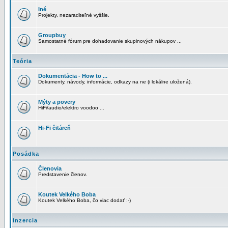
Iné
Projekty, nezaraditeľné vyššie.
Groupbuy
Samostatné fórum pre dohadovanie skupinových nákupov ...
Teória
Dokumentácia - How to ...
Dokumenty, návody, informácie, odkazy na ne (i lokálne uložená).
Mýty a povery
HiFi/audio/elektro voodoo ...
Hi-Fi čitáreň
Posádka
Členovia
Predstavenie členov.
Koutek Velkého Boba
Koutek Velkého Boba, čo viac dodať :-)
Inzercia