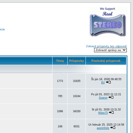
ácia
Zobraziť príspevky bez odpovedí
Témy
Príspevky
Posledný príspevok
Št jún 18, 2026 09:48:55
1773
31835
BV
Po júl 03, 2023 21:12:21
765
10244
Soaron
St júl 01, 2026 13:11:32
1096
34330
Milan75
Ut február 25, 2025 12:14:58
246
6031
austinhols