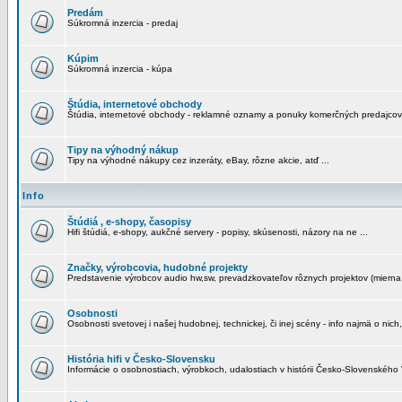
Predám
Súkromná inzercia - predaj
Kúpim
Súkromná inzercia - kúpa
Štúdia, internetové obchody
Štúdia, internetové obchody - reklamné oznamy a ponuky komerčných predajcov
Tipy na výhodný nákup
Tipy na výhodné nákupy cez inzeráty, eBay, rôzne akcie, atď ...
Info
Štúdiá , e-shopy, časopisy
Hifi štúdiá, e-shopy, aukčné servery - popisy, skúsenosti, názory na ne ...
Značky, výrobcovia, hudobné projekty
Predstavenie výrobcov audio hw,sw, prevadzkovateľov rôznych projektov (mierna 
Osobnosti
Osobnosti svetovej i našej hudobnej, technickej, či inej scény - info najmä o nich,
História hifi v Česko-Slovensku
Informácie o osobnostiach, výrobkoch, udalostiach v histórii Česko-Slovenského "