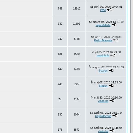
St apríl 01, 2026 09:04:51
743
12912
PMA
Št marec 05, 2026 13:21:19
632
11892
vajnorhifista
St jún 10, 2026 22:58:39
342
5788
Pedro Marantz
Pi júl 05, 2024 09:49:58
131
1530
austinhols
Št august 07, 2025 22:31:09
142
1418
Soaron
Št máj 07, 2026 14:23:56
248
5304
Staticx
Pi máj 30, 2025 10:10:50
74
1134
vlado.ba
So apríl 08, 2023 05:31:24
135
1044
CayoMacario
Ut apríl 01, 2025 11:46:05
178
3873
vlado.ba