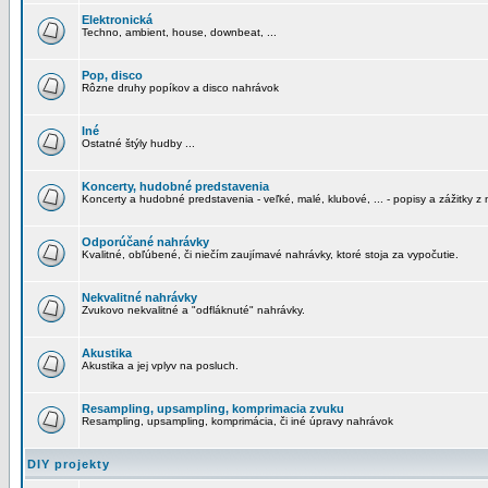
Elektronická
Techno, ambient, house, downbeat, ...
Pop, disco
Rôzne druhy popíkov a disco nahrávok
Iné
Ostatné štýly hudby ...
Koncerty, hudobné predstavenia
Koncerty a hudobné predstavenia - veľké, malé, klubové, ... - popisy a zážitky z 
Odporúčané nahrávky
Kvalitné, obľúbené, či niečím zaujímavé nahrávky, ktoré stoja za vypočutie.
Nekvalitné nahrávky
Zvukovo nekvalitné a "odfláknuté" nahrávky.
Akustika
Akustika a jej vplyv na posluch.
Resampling, upsampling, komprimacia zvuku
Resampling, upsampling, komprimácia, či iné úpravy nahrávok
DIY projekty