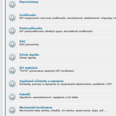
Reprosústavy
Zosilňovače
DIY integrované i koncové zosilňovače, tranzistorové, elektrónkové, chipampy i d
Predzosilňovače
DIY predzosilňovače všetkých typov, sluchátkové zosilňovače
DAC
DAC prevodníky
Zdroje signálu
Zdroje signálu
DIY realizácie
"FOTO" prezentácie vlastných DIY konštrukcií
Zaujímavé súčiastky a zapojenia
Súčiastky, princípy a zapojenia so zaujímavými vlastnosťami, využiteľné v DIY.
Kabeláž
Signálové, reproduktorové, napájacie a iné káble
Mechanické konštrukcie
Mechanické diely, skrinky, chladiče, ich výroba, opracovanie, kúpa, atď ...