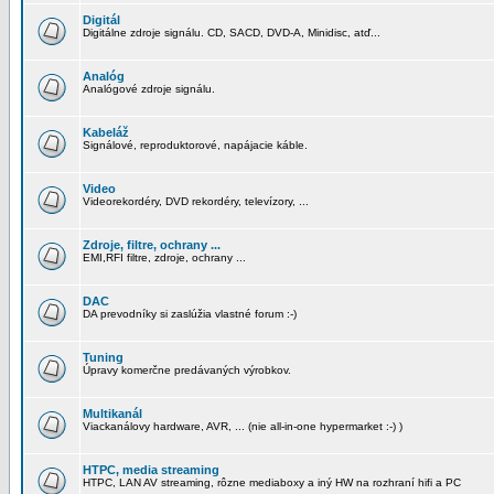
Digitál
Digitálne zdroje signálu. CD, SACD, DVD-A, Minidisc, atď...
Analóg
Analógové zdroje signálu.
Kabeláž
Signálové, reproduktorové, napájacie káble.
Video
Videorekordéry, DVD rekordéry, televízory, ...
Zdroje, filtre, ochrany ...
EMI,RFI filtre, zdroje, ochrany ...
DAC
DA prevodníky si zaslúžia vlastné forum :-)
Tuning
Úpravy komerčne predávaných výrobkov.
Multikanál
Viackanálovy hardware, AVR, ... (nie all-in-one hypermarket :-) )
HTPC, media streaming
HTPC, LAN AV streaming, rôzne mediaboxy a iný HW na rozhraní hifi a PC