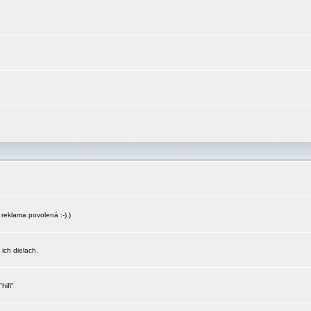
reklama povolená :-) )
 ich dielach.
hifi"