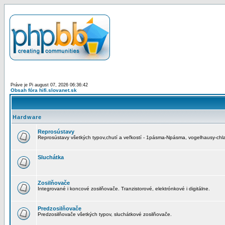
Práve je Pi august 07, 2026 06:36:42
Obsah fóra hifi.slovanet.sk
Hardware
Reprosústavy
Reprosústavy všetkých typov,chutí a veľkostí - 1pásma-Npásma, vogelhausy-chla
Sluchátka
Zosilňovače
Integrované i koncové zosilňovače. Tranzistorové, elektrónkové i digitálne.
Predzosilňovače
Predzosilňovače všetkých typov, sluchátkové zosilňovače.