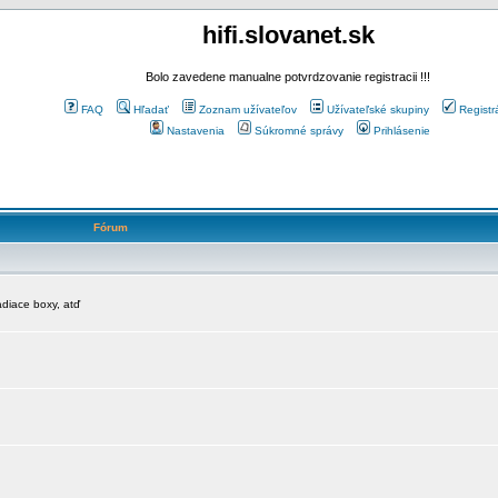
hifi.slovanet.sk
Bolo zavedene manualne potvrdzovanie registracii !!!
FAQ
Hľadať
Zoznam užívateľov
Užívateľské skupiny
Registr
Nastavenia
Súkromné správy
Prihlásenie
Fórum
diace boxy, atď