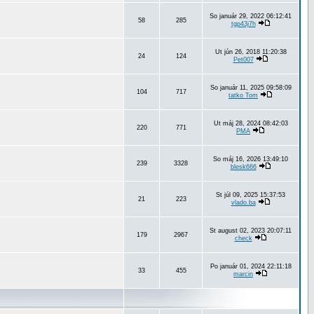
So január 29, 2022 06:12:41
58
285
tgp43j7h
Ut jún 26, 2018 11:20:38
24
124
Pet007
So január 11, 2025 09:58:09
104
717
tatko Tom
Ut máj 28, 2024 08:42:03
220
771
PMA
So máj 16, 2026 13:49:10
239
3328
blesk666
St júl 09, 2025 15:37:53
21
223
vlado.ba
St august 02, 2023 20:07:11
179
2967
check
Po január 01, 2024 22:11:18
33
455
marcin