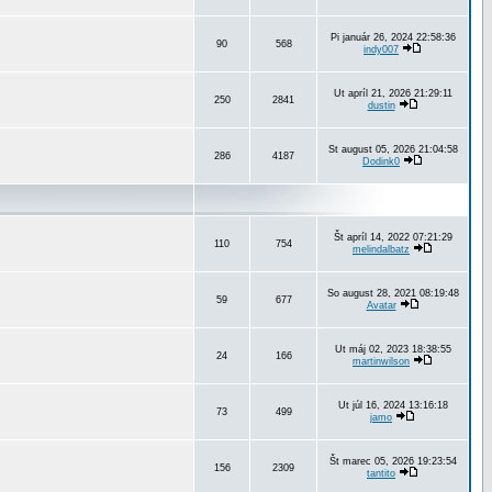
Pi január 26, 2024 22:58:36
90
568
indy007
Ut apríl 21, 2026 21:29:11
250
2841
dustin
St august 05, 2026 21:04:58
286
4187
Dodink0
Št apríl 14, 2022 07:21:29
110
754
melindalbatz
So august 28, 2021 08:19:48
59
677
Avatar
Ut máj 02, 2023 18:38:55
24
166
martinwilson
Ut júl 16, 2024 13:16:18
73
499
jamo
Št marec 05, 2026 19:23:54
156
2309
tantito