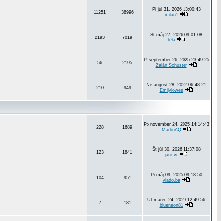
Pi júl 31, 2026 13:00:43
11251
38996
milan1
St máj 27, 2026 09:01:08
2193
7019
tela
Pi september 26, 2025 23:49:25
56
2195
Zalán Schuster
Ne august 28, 2022 06:48:21
210
949
Emilylowes
Po november 24, 2025 14:14:43
228
1689
MartinAQ
Št júl 30, 2026 11:37:08
123
1841
jaro.vr
Pi máj 09, 2025 09:18:50
104
951
vlado.ba
Ut marec 24, 2020 12:49:56
7
181
blueneon81