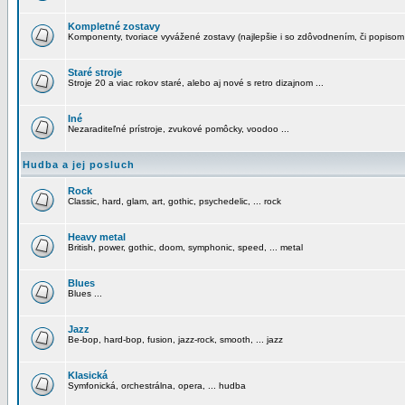
Kompletné zostavy
Komponenty, tvoriace vyvážené zostavy (najlepšie i so zdôvodnením, či popisom
Staré stroje
Stroje 20 a viac rokov staré, alebo aj nové s retro dizajnom ...
Iné
Nezaraditeľné prístroje, zvukové pomôcky, voodoo ...
Hudba a jej posluch
Rock
Classic, hard, glam, art, gothic, psychedelic, ... rock
Heavy metal
British, power, gothic, doom, symphonic, speed, ... metal
Blues
Blues ...
Jazz
Be-bop, hard-bop, fusion, jazz-rock, smooth, ... jazz
Klasická
Symfonická, orchestrálna, opera, ... hudba