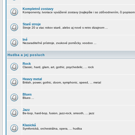
Kompletné zostavy
Komponenty, tvoriace vyvážené zostavy (najlepšie i so zdôvodnením, či popisom
Staré stroje
Stroje 20 a viac rokov staré, alebo aj nové s retro dizajnom ...
Iné
Nezaraditeľné prístroje, zvukové pomôcky, voodoo ...
Hudba a jej posluch
Rock
Classic, hard, glam, art, gothic, psychedelic, ... rock
Heavy metal
British, power, gothic, doom, symphonic, speed, ... metal
Blues
Blues ...
Jazz
Be-bop, hard-bop, fusion, jazz-rock, smooth, ... jazz
Klasická
Symfonická, orchestrálna, opera, ... hudba