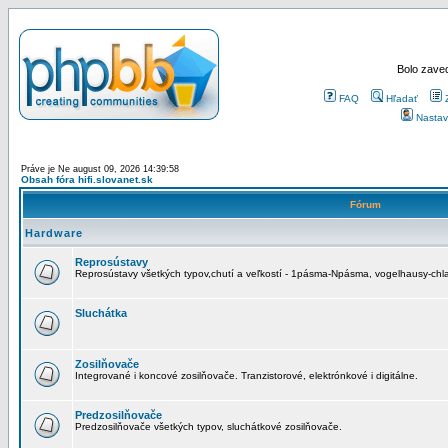
Bolo zaved
FAQ
Hľadať
Nastav
Práve je Ne august 09, 2026 14:39:58
Obsah fóra hifi.slovanet.sk
Fórum
Hardware
Reprosústavy
Reprosústavy všetkých typov,chutí a veľkostí - 1pásma-Npásma, vogelhausy-chla
Sluchátka
Zosilňovače
Integrované i koncové zosilňovače. Tranzistorové, elektrónkové i digitálne.
Predzosilňovače
Predzosilňovače všetkých typov, sluchátkové zosilňovače.