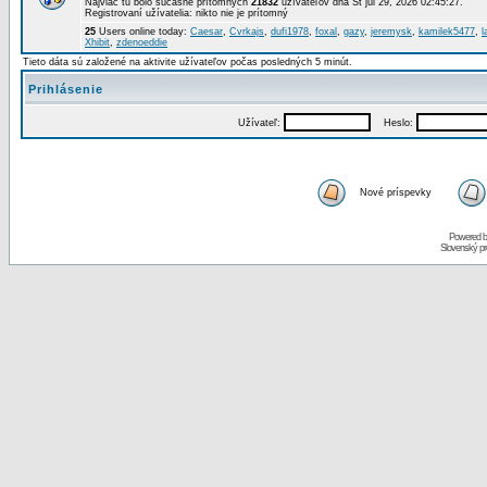
Najviac tu bolo súčasne prítomných
21832
užívateľov dňa St júl 29, 2026 02:45:27.
Registrovaní užívatelia: nikto nie je prítomný
25
Users online today:
Caesar
,
Cvrkajs
,
dufi1978
,
foxal
,
gazy
,
jeremysk
,
kamilek5477
,
l
Xhibit
,
zdenoeddie
Tieto dáta sú založené na aktivite užívateľov počas posledných 5 minút.
Prihlásenie
Užívateľ:
Heslo:
Nové príspevky
Powered 
Slovenský p