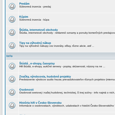
Predám
Súkromná inzercia - predaj
Kúpim
Súkromná inzercia - kúpa
Štúdia, internetové obchody
Štúdia, internetové obchody - reklamné oznamy a ponuky komerčných predajcov
Tipy na výhodný nákup
Tipy na výhodné nákupy cez inzeráty, eBay, rôzne akcie, atď ...
Info
Štúdiá , e-shopy, časopisy
Hifi štúdiá, e-shopy, aukčné servery - popisy, skúsenosti, názory na ne ...
Značky, výrobcovia, hudobné projekty
Predstavenie výrobcov audio hw,sw, prevadzkovateľov rôznych projektov (mierna 
Osobnosti
Osobnosti svetovej i našej hudobnej, technickej, či inej scény - info najmä o nich,
História hifi v Česko-Slovensku
Informácie o osobnostiach, výrobkoch, udalostiach v histórii Česko-Slovenského "