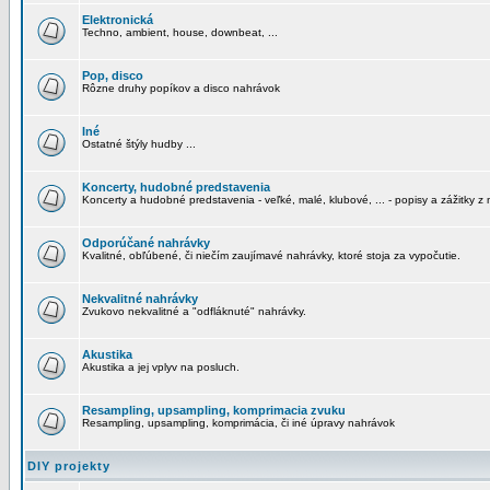
Elektronická
Techno, ambient, house, downbeat, ...
Pop, disco
Rôzne druhy popíkov a disco nahrávok
Iné
Ostatné štýly hudby ...
Koncerty, hudobné predstavenia
Koncerty a hudobné predstavenia - veľké, malé, klubové, ... - popisy a zážitky z 
Odporúčané nahrávky
Kvalitné, obľúbené, či niečím zaujímavé nahrávky, ktoré stoja za vypočutie.
Nekvalitné nahrávky
Zvukovo nekvalitné a "odfláknuté" nahrávky.
Akustika
Akustika a jej vplyv na posluch.
Resampling, upsampling, komprimacia zvuku
Resampling, upsampling, komprimácia, či iné úpravy nahrávok
DIY projekty