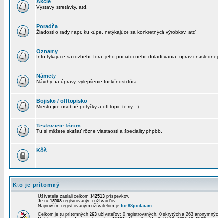
Akcie
Výstavy, stretávky, atd.
Poradňa
Žiadosti o rady napr. ku kúpe, netýkajúce sa konkretných výrobkov, atď
Oznamy
Info týkajúce sa rozbehu fóra, jeho počiatočného dolaďovania, úprav i následnej
Námety
Návrhy na úpravy, vylepšenie funkčnosti fóra
Bojisko / offtopisko
Miesto pre osobné potyčky a off-topic temy :-)
Testovacie fórum
Tu si môžete skušať rôzne vlastnosti a špeciality phpbb.
Kôš
Kto je prítomný
Užívatelia zaslali celkom
342513
príspevkov.
Je tu
18508
registrovaných užívateľov.
Najnovším registrovaným užívateľom je
fun88pictaram
.
Celkom je tu prítomných
263
užívateľov: 0 registrovaných, 0 skrytých a 263 anonymn