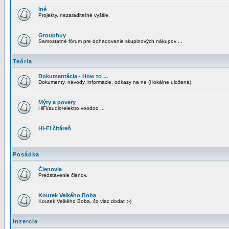
Iné
Projekty, nezaraditeľné vyššie.
Groupbuy
Samostatné fórum pre dohadovanie skupinových nákupov ...
Teória
Dokumentácia - How to ...
Dokumenty, návody, informácie, odkazy na ne (i lokálne uložená).
Mýty a povery
HiFi/audio/elektro voodoo ...
Hi-Fi čitáreň
Posádka
Členovia
Predstavenie členov.
Koutek Velkého Boba
Koutek Velkého Boba, čo viac dodať :-)
Inzercia