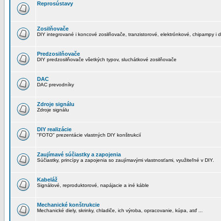
Reprosústavy
Zosilňovače
DIY integrované i koncové zosilňovače, tranzistorové, elektrónkové, chipampy i d
Predzosilňovače
DIY predzosilňovače všetkých typov, sluchátkové zosilňovače
DAC
DAC prevodníky
Zdroje signálu
Zdroje signálu
DIY realizácie
"FOTO" prezentácie vlastných DIY konštrukcií
Zaujímavé súčiastky a zapojenia
Súčiastky, princípy a zapojenia so zaujímavými vlastnosťami, využiteľné v DIY.
Kabeláž
Signálové, reproduktorové, napájacie a iné káble
Mechanické konštrukcie
Mechanické diely, skrinky, chladiče, ich výroba, opracovanie, kúpa, atď ...