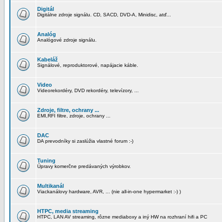
Digitál
Digitálne zdroje signálu. CD, SACD, DVD-A, Minidisc, atď...
Analóg
Analógové zdroje signálu.
Kabeláž
Signálové, reproduktorové, napájacie káble.
Video
Videorekordéry, DVD rekordéry, televízory, ...
Zdroje, filtre, ochrany ...
EMI,RFI filtre, zdroje, ochrany ...
DAC
DA prevodníky si zaslúžia vlastné forum :-)
Tuning
Úpravy komerčne predávaných výrobkov.
Multikanál
Viackanálovy hardware, AVR, ... (nie all-in-one hypermarket :-) )
HTPC, media streaming
HTPC, LAN AV streaming, rôzne mediaboxy a iný HW na rozhraní hifi a PC