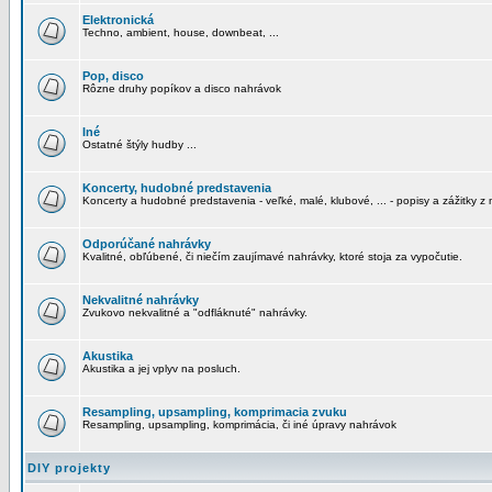
Elektronická
Techno, ambient, house, downbeat, ...
Pop, disco
Rôzne druhy popíkov a disco nahrávok
Iné
Ostatné štýly hudby ...
Koncerty, hudobné predstavenia
Koncerty a hudobné predstavenia - veľké, malé, klubové, ... - popisy a zážitky z 
Odporúčané nahrávky
Kvalitné, obľúbené, či niečím zaujímavé nahrávky, ktoré stoja za vypočutie.
Nekvalitné nahrávky
Zvukovo nekvalitné a "odfláknuté" nahrávky.
Akustika
Akustika a jej vplyv na posluch.
Resampling, upsampling, komprimacia zvuku
Resampling, upsampling, komprimácia, či iné úpravy nahrávok
DIY projekty