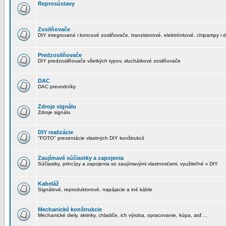
Reprosústavy
Zosilňovače
DIY integrované i koncové zosilňovače, tranzistorové, elektrónkové, chipampy i d
Predzosilňovače
DIY predzosilňovače všetkých typov, sluchátkové zosilňovače
DAC
DAC prevodníky
Zdroje signálu
Zdroje signálu
DIY realizácie
"FOTO" prezentácie vlastných DIY konštrukcií
Zaujímavé súčiastky a zapojenia
Súčiastky, princípy a zapojenia so zaujímavými vlastnosťami, využiteľné v DIY.
Kabeláž
Signálové, reproduktorové, napájacie a iné káble
Mechanické konštrukcie
Mechanické diely, skrinky, chladiče, ich výroba, opracovanie, kúpa, atď ...