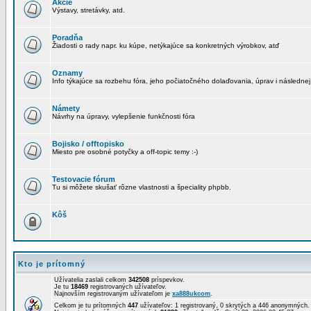
Akcie
Výstavy, stretávky, atd.
Poradňa
Žiadosti o rady napr. ku kúpe, netýkajúce sa konkretných výrobkov, atď
Oznamy
Info týkajúce sa rozbehu fóra, jeho počiatočného dolaďovania, úprav i následnej
Námety
Návrhy na úpravy, vylepšenie funkčnosti fóra
Bojisko / offtopisko
Miesto pre osobné potyčky a off-topic temy :-)
Testovacie fórum
Tu si môžete skušať rôzne vlastnosti a špeciality phpbb.
Kôš
Kto je prítomný
Užívatelia zaslali celkom
342508
príspevkov.
Je tu
18469
registrovaných užívateľov.
Najnovším registrovaným užívateľom je
xa888ukcom
.
Celkom je tu prítomných
447
užívateľov: 1 registrovaný, 0 skrytých a 446 anonymných