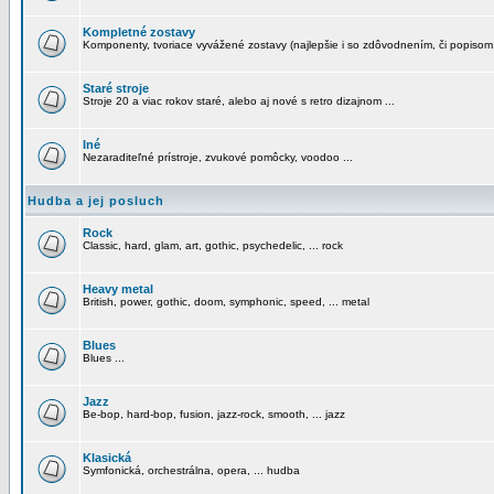
Kompletné zostavy
Komponenty, tvoriace vyvážené zostavy (najlepšie i so zdôvodnením, či popisom
Staré stroje
Stroje 20 a viac rokov staré, alebo aj nové s retro dizajnom ...
Iné
Nezaraditeľné prístroje, zvukové pomôcky, voodoo ...
Hudba a jej posluch
Rock
Classic, hard, glam, art, gothic, psychedelic, ... rock
Heavy metal
British, power, gothic, doom, symphonic, speed, ... metal
Blues
Blues ...
Jazz
Be-bop, hard-bop, fusion, jazz-rock, smooth, ... jazz
Klasická
Symfonická, orchestrálna, opera, ... hudba