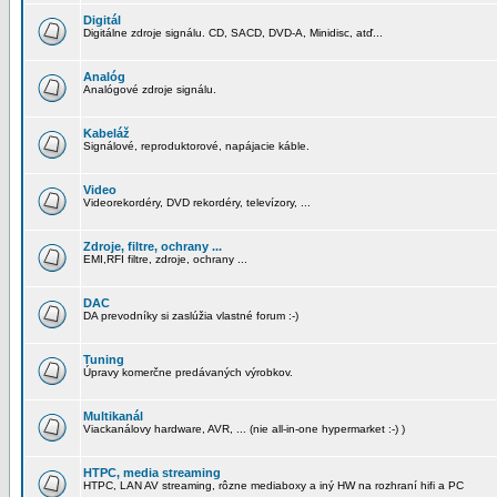
Digitál
Digitálne zdroje signálu. CD, SACD, DVD-A, Minidisc, atď...
Analóg
Analógové zdroje signálu.
Kabeláž
Signálové, reproduktorové, napájacie káble.
Video
Videorekordéry, DVD rekordéry, televízory, ...
Zdroje, filtre, ochrany ...
EMI,RFI filtre, zdroje, ochrany ...
DAC
DA prevodníky si zaslúžia vlastné forum :-)
Tuning
Úpravy komerčne predávaných výrobkov.
Multikanál
Viackanálovy hardware, AVR, ... (nie all-in-one hypermarket :-) )
HTPC, media streaming
HTPC, LAN AV streaming, rôzne mediaboxy a iný HW na rozhraní hifi a PC