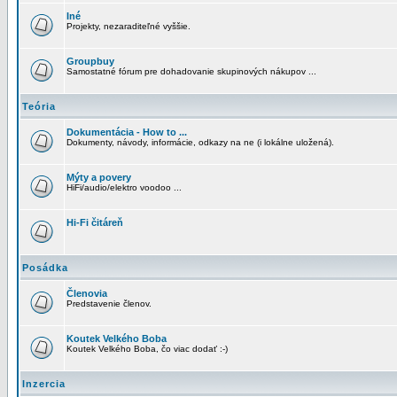
Iné
Projekty, nezaraditeľné vyššie.
Groupbuy
Samostatné fórum pre dohadovanie skupinových nákupov ...
Teória
Dokumentácia - How to ...
Dokumenty, návody, informácie, odkazy na ne (i lokálne uložená).
Mýty a povery
HiFi/audio/elektro voodoo ...
Hi-Fi čitáreň
Posádka
Členovia
Predstavenie členov.
Koutek Velkého Boba
Koutek Velkého Boba, čo viac dodať :-)
Inzercia