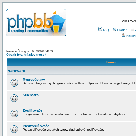
Bolo zaved
FAQ
Hľadať
Nastav
Práve je Št august 06, 2026 07:40:29
Obsah fóra hifi.slovanet.sk
Fórum
Hardware
Reprosústavy
Reprosústavy všetkých typov,chutí a veľkostí - 1pásma-Npásma, vogelhausy-chla
Sluchátka
Zosilňovače
Integrované i koncové zosilňovače. Tranzistorové, elektrónkové i digitálne.
Predzosilňovače
Predzosilňovače všetkých typov, sluchátkové zosilňovače.