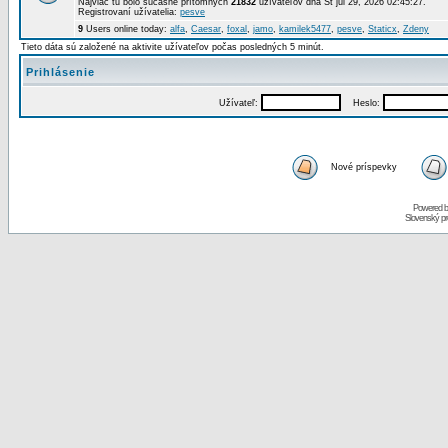
Najviac tu bolo súčasne prítomných
21832
užívateľov dňa St júl 29, 2026 02:45:27.
Registrovaní užívatelia:
pesve
9
Users online today:
alfa
,
Caesar
,
foxal
,
jamo
,
kamilek5477
,
pesve
,
Staticx
,
Zdeny
Tieto dáta sú založené na aktivite užívateľov počas posledných 5 minút.
Prihlásenie
Užívateľ:
Heslo:
Nové príspevky
Powered 
Slovenský p