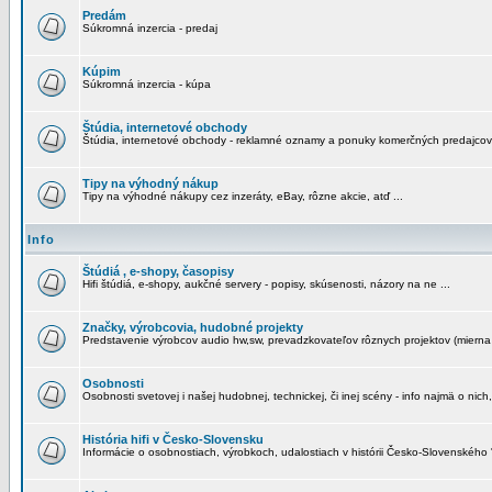
Predám
Súkromná inzercia - predaj
Kúpim
Súkromná inzercia - kúpa
Štúdia, internetové obchody
Štúdia, internetové obchody - reklamné oznamy a ponuky komerčných predajcov
Tipy na výhodný nákup
Tipy na výhodné nákupy cez inzeráty, eBay, rôzne akcie, atď ...
Info
Štúdiá , e-shopy, časopisy
Hifi štúdiá, e-shopy, aukčné servery - popisy, skúsenosti, názory na ne ...
Značky, výrobcovia, hudobné projekty
Predstavenie výrobcov audio hw,sw, prevadzkovateľov rôznych projektov (mierna 
Osobnosti
Osobnosti svetovej i našej hudobnej, technickej, či inej scény - info najmä o nich,
História hifi v Česko-Slovensku
Informácie o osobnostiach, výrobkoch, udalostiach v histórii Česko-Slovenského "