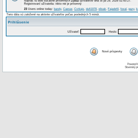
Najviac tu bolo súčasne prítomných
21832
užívateľov dňa St júl 29, 2026 02:45:27.
Registrovaní užívatelia: nikto nie je prítomný
23
Users online today:
bandy
,
Caesar
,
Cvrkajs
,
dufi1978
,
elisak
,
Fajadefil
,
foxal
,
gazy
,
k
Tieto dáta sú založené na aktivite užívateľov počas posledných 5 minút.
Prihlásenie
Užívateľ:
Heslo:
Nové príspevky
Powered 
Slovenský p