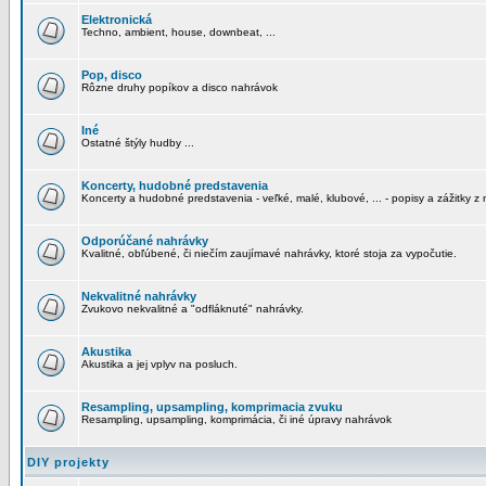
Elektronická
Techno, ambient, house, downbeat, ...
Pop, disco
Rôzne druhy popíkov a disco nahrávok
Iné
Ostatné štýly hudby ...
Koncerty, hudobné predstavenia
Koncerty a hudobné predstavenia - veľké, malé, klubové, ... - popisy a zážitky z 
Odporúčané nahrávky
Kvalitné, obľúbené, či niečím zaujímavé nahrávky, ktoré stoja za vypočutie.
Nekvalitné nahrávky
Zvukovo nekvalitné a "odfláknuté" nahrávky.
Akustika
Akustika a jej vplyv na posluch.
Resampling, upsampling, komprimacia zvuku
Resampling, upsampling, komprimácia, či iné úpravy nahrávok
DIY projekty