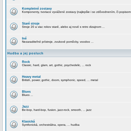
Kompletné zostavy
Komponenty, tvoriace vyvážené zostavy (najlepšie i so zdôvodnením, či popisom
Staré stroje
Stroje 20 a viac rokov staré, alebo aj nové s retro dizajnom ...
Iné
Nezaraditeľné prístroje, zvukové pomôcky, voodoo ...
Hudba a jej posluch
Rock
Classic, hard, glam, art, gothic, psychedelic, ... rock
Heavy metal
British, power, gothic, doom, symphonic, speed, ... metal
Blues
Blues ...
Jazz
Be-bop, hard-bop, fusion, jazz-rock, smooth, ... jazz
Klasická
Symfonická, orchestrálna, opera, ... hudba