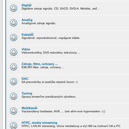
Digitál
Digitálne zdroje signálu. CD, SACD, DVD-A, Minidisc, atď...
Analóg
Analógové zdroje signálu.
Kabeláž
Signálové, reproduktorové, napájacie káble.
Video
Videorekordéry, DVD rekordéry, televízory, ...
Zdroje, filtre, ochrany ...
EMI,RFI filtre, zdroje, ochrany ...
DAC
DA prevodníky si zaslúžia vlastné forum :-)
Tuning
Úpravy komerčne predávaných výrobkov.
Multikanál
Viackanálovy hardware, AVR, ... (nie all-in-one hypermarket :-) )
HTPC, media streaming
HTPC, LAN AV streaming, rôzne mediaboxy a iný HW na rozhraní hifi a PC