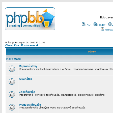
Bolo zaved
FAQ
Hľadať
Nastav
Práve je So august 08, 2026 17:51:55
Obsah fóra hifi.slovanet.sk
Fórum
Hardware
Reprosústavy
Reprosústavy všetkých typov,chutí a veľkostí - 1pásma-Npásma, vogelhausy-chla
Sluchátka
Zosilňovače
Integrované i koncové zosilňovače. Tranzistorové, elektrónkové i digitálne.
Predzosilňovače
Predzosilňovače všetkých typov, sluchátkové zosilňovače.