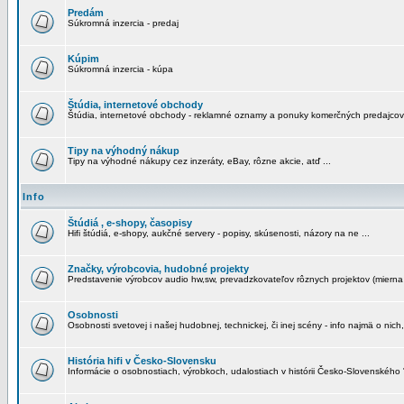
Predám
Súkromná inzercia - predaj
Kúpim
Súkromná inzercia - kúpa
Štúdia, internetové obchody
Štúdia, internetové obchody - reklamné oznamy a ponuky komerčných predajcov
Tipy na výhodný nákup
Tipy na výhodné nákupy cez inzeráty, eBay, rôzne akcie, atď ...
Info
Štúdiá , e-shopy, časopisy
Hifi štúdiá, e-shopy, aukčné servery - popisy, skúsenosti, názory na ne ...
Značky, výrobcovia, hudobné projekty
Predstavenie výrobcov audio hw,sw, prevadzkovateľov rôznych projektov (mierna 
Osobnosti
Osobnosti svetovej i našej hudobnej, technickej, či inej scény - info najmä o nich,
História hifi v Česko-Slovensku
Informácie o osobnostiach, výrobkoch, udalostiach v histórii Česko-Slovenského "