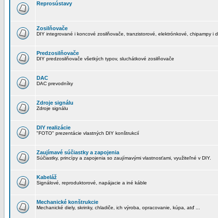
Reprosústavy
Zosilňovače
DIY integrované i koncové zosilňovače, tranzistorové, elektrónkové, chipampy i d
Predzosilňovače
DIY predzosilňovače všetkých typov, sluchátkové zosilňovače
DAC
DAC prevodníky
Zdroje signálu
Zdroje signálu
DIY realizácie
"FOTO" prezentácie vlastných DIY konštrukcií
Zaujímavé súčiastky a zapojenia
Súčiastky, princípy a zapojenia so zaujímavými vlastnosťami, využiteľné v DIY.
Kabeláž
Signálové, reproduktorové, napájacie a iné káble
Mechanické konštrukcie
Mechanické diely, skrinky, chladiče, ich výroba, opracovanie, kúpa, atď ...