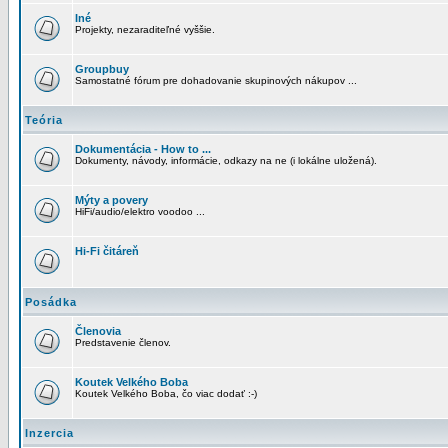
Iné
Projekty, nezaraditeľné vyššie.
Groupbuy
Samostatné fórum pre dohadovanie skupinových nákupov ...
Teória
Dokumentácia - How to ...
Dokumenty, návody, informácie, odkazy na ne (i lokálne uložená).
Mýty a povery
HiFi/audio/elektro voodoo ...
Hi-Fi čitáreň
Posádka
Členovia
Predstavenie členov.
Koutek Velkého Boba
Koutek Velkého Boba, čo viac dodať :-)
Inzercia