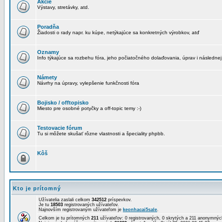
Akcie
Výstavy, stretávky, atd.
Poradňa
Žiadosti o rady napr. ku kúpe, netýkajúce sa konkretných výrobkov, atď
Oznamy
Info týkajúce sa rozbehu fóra, jeho počiatočného dolaďovania, úprav i následnej
Námety
Návrhy na úpravy, vylepšenie funkčnosti fóra
Bojisko / offtopisko
Miesto pre osobné potyčky a off-topic temy :-)
Testovacie fórum
Tu si môžete skušať rôzne vlastnosti a špeciality phpbb.
Kôš
Kto je prítomný
Užívatelia zaslali celkom
342512
príspevkov.
Je tu
18503
registrovaných užívateľov.
Najnovším registrovaným užívateľom je
keonhacai5sale
.
Celkom je tu prítomných
211
užívateľov: 0 registrovaných, 0 skrytých a 211 anonymný