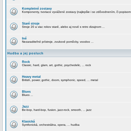
Kompletné zostavy
Komponenty, tvoriace vyvážené zostavy (najlepšie i so zdôvodnením, či popisom
Staré stroje
Stroje 20 a viac rokov staré, alebo aj nové s retro dizajnom ...
Iné
Nezaraditeľné prístroje, zvukové pomôcky, voodoo ...
Hudba a jej posluch
Rock
Classic, hard, glam, art, gothic, psychedelic, ... rock
Heavy metal
British, power, gothic, doom, symphonic, speed, ... metal
Blues
Blues ...
Jazz
Be-bop, hard-bop, fusion, jazz-rock, smooth, ... jazz
Klasická
Symfonická, orchestrálna, opera, ... hudba