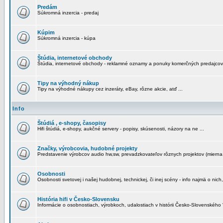
Predám
Súkromná inzercia - predaj
Kúpim
Súkromná inzercia - kúpa
Štúdia, internetové obchody
Štúdia, internetové obchody - reklamné oznamy a ponuky komerčných predajcov
Tipy na výhodný nákup
Tipy na výhodné nákupy cez inzeráty, eBay, rôzne akcie, atď ...
Info
Štúdiá , e-shopy, časopisy
Hifi štúdiá, e-shopy, aukčné servery - popisy, skúsenosti, názory na ne ...
Značky, výrobcovia, hudobné projekty
Predstavenie výrobcov audio hw,sw, prevadzkovateľov rôznych projektov (mierna 
Osobnosti
Osobnosti svetovej i našej hudobnej, technickej, či inej scény - info najmä o nich,
História hifi v Česko-Slovensku
Informácie o osobnostiach, výrobkoch, udalostiach v histórii Česko-Slovenského "