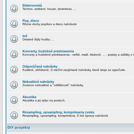
Elektronická
Techno, ambient, house, downbeat, ...
Pop, disco
Rôzne druhy popíkov a disco nahrávok
Iné
Ostatné štýly hudby ...
Koncerty, hudobné predstavenia
Koncerty a hudobné predstavenia - veľké, malé, klubové, ... - popisy a zážitky z 
Odporúčané nahrávky
Kvalitné, obľúbené, či niečím zaujímavé nahrávky, ktoré stoja za vypočutie.
Nekvalitné nahrávky
Zvukovo nekvalitné a "odfláknuté" nahrávky.
Akustika
Akustika a jej vplyv na posluch.
Resampling, upsampling, komprimacia zvuku
Resampling, upsampling, komprimácia, či iné úpravy nahrávok
DIY projekty