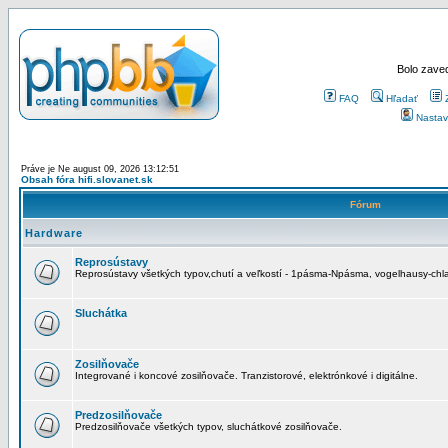
Bolo zaved
FAQ
Hľadať
Nastav
Práve je Ne august 09, 2026 13:12:51
Obsah fóra hifi.slovanet.sk
Fórum
Hardware
Reprosústavy
Reprosústavy všetkých typov,chutí a veľkostí - 1pásma-Npásma, vogelhausy-chla
Sluchátka
Zosilňovače
Integrované i koncové zosilňovače. Tranzistorové, elektrónkové i digitálne.
Predzosilňovače
Predzosilňovače všetkých typov, sluchátkové zosilňovače.