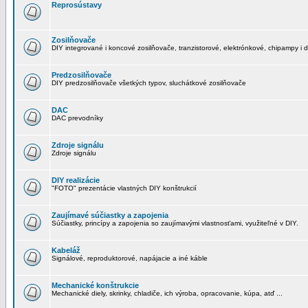
Reprosústavy
Zosilňovače
DIY integrované i koncové zosilňovače, tranzistorové, elektrónkové, chipampy i d
Predzosilňovače
DIY predzosilňovače všetkých typov, sluchátkové zosilňovače
DAC
DAC prevodníky
Zdroje signálu
Zdroje signálu
DIY realizácie
"FOTO" prezentácie vlastných DIY konštrukcií
Zaujímavé súčiastky a zapojenia
Súčiastky, princípy a zapojenia so zaujímavými vlastnosťami, využiteľné v DIY.
Kabeláž
Signálové, reproduktorové, napájacie a iné káble
Mechanické konštrukcie
Mechanické diely, skrinky, chladiče, ich výroba, opracovanie, kúpa, atď ...