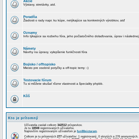
Akcie
Výstavy, stretávky, atd.
Poradňa
Žiadosti o rady napr. ku kúpe, netýkajúce sa konkretných výrobkov, atď
Oznamy
Info týkajúce sa rozbehu fóra, jeho počiatočného dolaďovania, úprav i následnej
Námety
Návrhy na úpravy, vylepšenie funkčnosti fóra
Bojisko / offtopisko
Miesto pre osobné potyčky a off-topic temy :-)
Testovacie fórum
Tu si môžete skušať rôzne vlastnosti a špeciality phpbb.
Kôš
Kto je prítomný
Užívatelia zaslali celkom
342512
príspevkov.
Je tu
18508
registrovaných užívateľov.
Najnovším registrovaným užívateľom je
fun88pictaram
.
Celkom je tu prítomných
277
užívateľov: 1 registrovaný, 0 skrytých a 276 anonymných