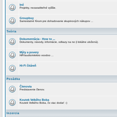
Iné
Projekty, nezaraditeľné vyššie.
Groupbuy
Samostatné fórum pre dohadovanie skupinových nákupov ...
Teória
Dokumentácia - How to ...
Dokumenty, návody, informácie, odkazy na ne (i lokálne uložená).
Mýty a povery
HiFi/audio/elektro voodoo ...
Hi-Fi čitáreň
Posádka
Členovia
Predstavenie členov.
Koutek Velkého Boba
Koutek Velkého Boba, čo viac dodať :-)
Inzercia