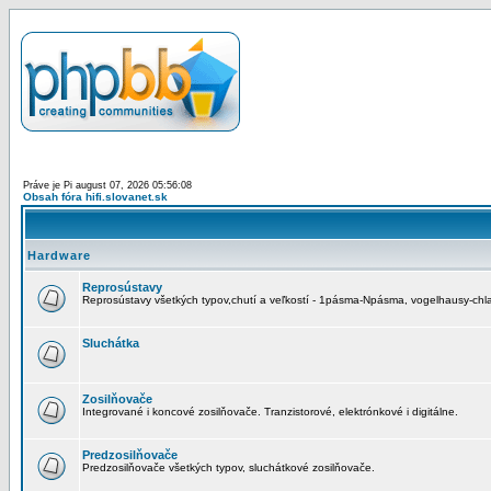
Práve je Pi august 07, 2026 05:56:08
Obsah fóra hifi.slovanet.sk
Hardware
Reprosústavy
Reprosústavy všetkých typov,chutí a veľkostí - 1pásma-Npásma, vogelhausy-chla
Sluchátka
Zosilňovače
Integrované i koncové zosilňovače. Tranzistorové, elektrónkové i digitálne.
Predzosilňovače
Predzosilňovače všetkých typov, sluchátkové zosilňovače.