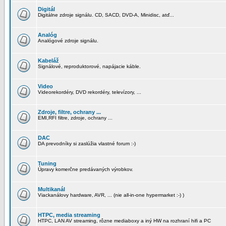
Digitál
Digitálne zdroje signálu. CD, SACD, DVD-A, Minidisc, atď...
Analóg
Analógové zdroje signálu.
Kabeláž
Signálové, reproduktorové, napájacie káble.
Video
Videorekordéry, DVD rekordéry, televízory, ...
Zdroje, filtre, ochrany ...
EMI,RFI filtre, zdroje, ochrany ...
DAC
DA prevodníky si zaslúžia vlastné forum :-)
Tuning
Úpravy komerčne predávaných výrobkov.
Multikanál
Viackanálovy hardware, AVR, ... (nie all-in-one hypermarket :-) )
HTPC, media streaming
HTPC, LAN AV streaming, rôzne mediaboxy a iný HW na rozhraní hifi a PC