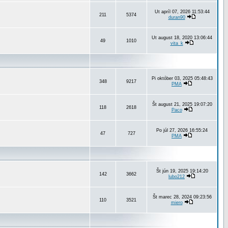
Ut apríl 07, 2026 11:53:44
211
5374
duran90
Ut august 18, 2020 13:06:44
49
1010
vita_k
Pi október 03, 2025 05:48:43
348
9217
PMA
Št august 21, 2025 19:07:20
118
2618
Paco
Po júl 27, 2026 16:55:24
47
727
PMA
Št jún 19, 2025 19:14:20
142
3662
lubo212
Št marec 28, 2024 09:23:56
110
3521
miero