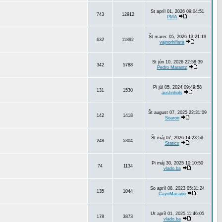
St apríl 01, 2026 09:04:51
743
12912
PMA
Št marec 05, 2026 13:21:19
632
11892
vajnorhifista
St jún 10, 2026 22:58:39
342
5788
Pedro Marantz
Pi júl 05, 2024 09:49:58
131
1530
austinhols
Št august 07, 2025 22:31:09
142
1418
Soaron
Št máj 07, 2026 14:23:56
248
5304
Staticx
Pi máj 30, 2025 10:10:50
74
1134
vlado.ba
So apríl 08, 2023 05:31:24
135
1044
CayoMacario
Ut apríl 01, 2025 11:46:05
178
3873
vlado.ba