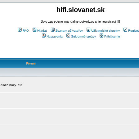
hifi.slovanet.sk
Bolo zavedene manualne potvrdzovanie registracii !!!
FAQ
Hľadať
Zoznam užívateľov
Užívateľské skupiny
Registr
Nastavenia
Súkromné správy
Prihlásenie
Fórum
diace boxy, atď