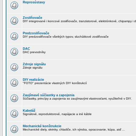
Reprosústavy
Zosilňovače
DIY integrované i koncové zosilňovače, tranzistorové, elektrónkové, chipampy i d
Predzosilňovače
DIY predzosilňovače všetkých typov, sluchátkové zosilňovače
DAC
DAC prevodníky
Zdroje signálu
Zdroje signálu
DIY realizácie
"FOTO" prezentácie vlastných DIY konštrukcií
Zaujímavé súčiastky a zapojenia
Súčiastky, princípy a zapojenia so zaujímavými vlastnosťami, využiteľné v DIY.
Kabeláž
Signálové, reproduktorové, napájacie a iné káble
Mechanické konštrukcie
Mechanické diely, skrinky, chladiče, ich výroba, opracovanie, kúpa, atď ...