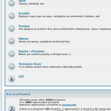
Akcie
Výstavy, stretávky, atd.
Poradňa
Žiadosti o rady napr. ku kúpe, netýkajúce sa konkretných výrobkov, atď
Oznamy
Info týkajúce sa rozbehu fóra, jeho počiatočného dolaďovania, úprav i následnej
Námety
Návrhy na úpravy, vylepšenie funkčnosti fóra
Bojisko / offtopisko
Miesto pre osobné potyčky a off-topic temy :-)
Testovacie fórum
Tu si môžete skušať rôzne vlastnosti a špeciality phpbb.
Kôš
Kto je prítomný
Užívatelia zaslali celkom
342512
príspevkov.
Je tu
18484
registrovaných užívateľov.
Najnovším registrovaným užívateľom je
ssoneworldd
.
Celkom je tu prítomných
303
užívateľov: 2 registrovaných, 0 skrytých a 301 anonymn