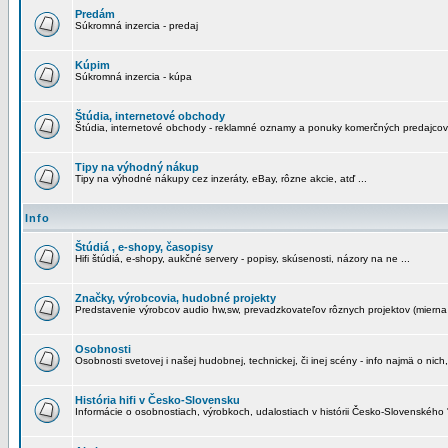
Predám
Súkromná inzercia - predaj
Kúpim
Súkromná inzercia - kúpa
Štúdia, internetové obchody
Štúdia, internetové obchody - reklamné oznamy a ponuky komerčných predajcov
Tipy na výhodný nákup
Tipy na výhodné nákupy cez inzeráty, eBay, rôzne akcie, atď ...
Info
Štúdiá , e-shopy, časopisy
Hifi štúdiá, e-shopy, aukčné servery - popisy, skúsenosti, názory na ne ...
Značky, výrobcovia, hudobné projekty
Predstavenie výrobcov audio hw,sw, prevadzkovateľov rôznych projektov (mierna 
Osobnosti
Osobnosti svetovej i našej hudobnej, technickej, či inej scény - info najmä o nich,
História hifi v Česko-Slovensku
Informácie o osobnostiach, výrobkoch, udalostiach v histórii Česko-Slovenského "