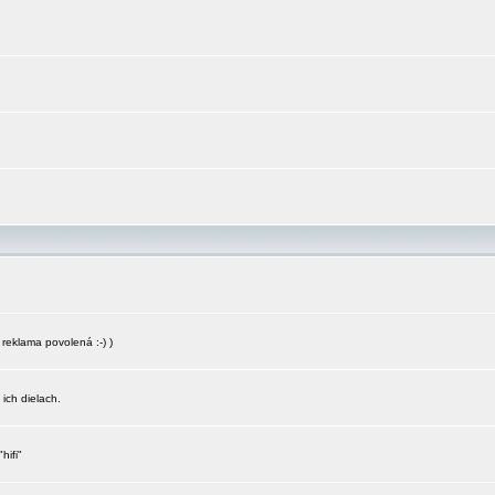
reklama povolená :-) )
 ich dielach.
hifi"