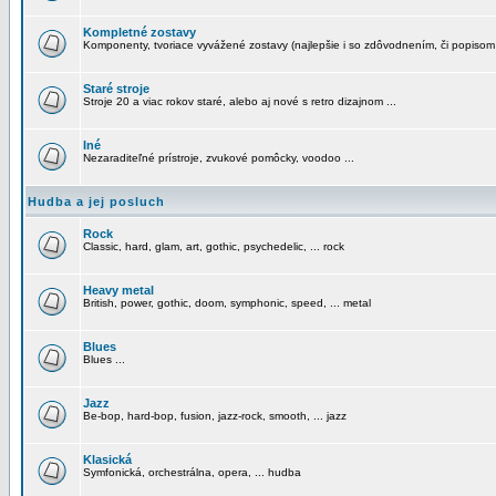
Kompletné zostavy
Komponenty, tvoriace vyvážené zostavy (najlepšie i so zdôvodnením, či popisom
Staré stroje
Stroje 20 a viac rokov staré, alebo aj nové s retro dizajnom ...
Iné
Nezaraditeľné prístroje, zvukové pomôcky, voodoo ...
Hudba a jej posluch
Rock
Classic, hard, glam, art, gothic, psychedelic, ... rock
Heavy metal
British, power, gothic, doom, symphonic, speed, ... metal
Blues
Blues ...
Jazz
Be-bop, hard-bop, fusion, jazz-rock, smooth, ... jazz
Klasická
Symfonická, orchestrálna, opera, ... hudba