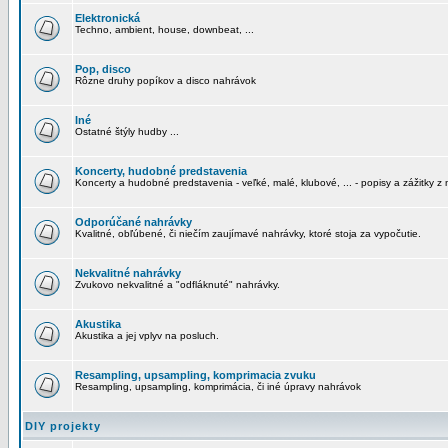
Elektronická
Techno, ambient, house, downbeat, ...
Pop, disco
Rôzne druhy popíkov a disco nahrávok
Iné
Ostatné štýly hudby ...
Koncerty, hudobné predstavenia
Koncerty a hudobné predstavenia - veľké, malé, klubové, ... - popisy a zážitky z 
Odporúčané nahrávky
Kvalitné, obľúbené, či niečím zaujímavé nahrávky, ktoré stoja za vypočutie.
Nekvalitné nahrávky
Zvukovo nekvalitné a "odfláknuté" nahrávky.
Akustika
Akustika a jej vplyv na posluch.
Resampling, upsampling, komprimacia zvuku
Resampling, upsampling, komprimácia, či iné úpravy nahrávok
DIY projekty