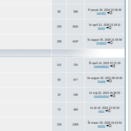
Pi január 26, 2024 22:58:36
90
568
indy007
Ut apríl 21, 2026 21:29:11
250
2841
dustin
St august 05, 2026 21:04:58
286
4187
Dodink0
Št apríl 14, 2022 07:21:29
110
754
melindalbatz
So august 28, 2021 08:19:48
59
677
Avatar
Ut máj 02, 2023 18:38:55
24
166
martinwilson
Ut júl 16, 2024 13:16:18
73
499
jamo
Št marec 05, 2026 19:23:54
156
2309
tantito