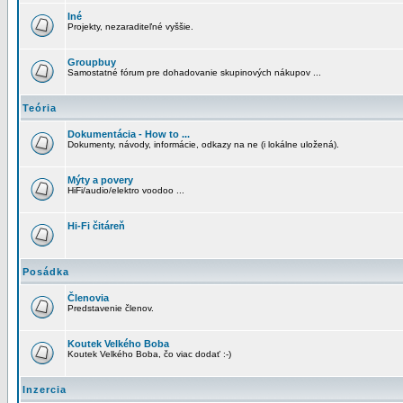
Iné
Projekty, nezaraditeľné vyššie.
Groupbuy
Samostatné fórum pre dohadovanie skupinových nákupov ...
Teória
Dokumentácia - How to ...
Dokumenty, návody, informácie, odkazy na ne (i lokálne uložená).
Mýty a povery
HiFi/audio/elektro voodoo ...
Hi-Fi čitáreň
Posádka
Členovia
Predstavenie členov.
Koutek Velkého Boba
Koutek Velkého Boba, čo viac dodať :-)
Inzercia