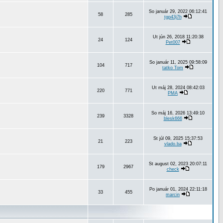
So január 29, 2022 06:12:41
58
285
tgp43j7h
Ut jún 26, 2018 11:20:38
24
124
Pet007
So január 11, 2025 09:58:09
104
717
tatko Tom
Ut máj 28, 2024 08:42:03
220
771
PMA
So máj 16, 2026 13:49:10
239
3328
blesk666
St júl 09, 2025 15:37:53
21
223
vlado.ba
St august 02, 2023 20:07:11
179
2967
check
Po január 01, 2024 22:11:18
33
455
marcin