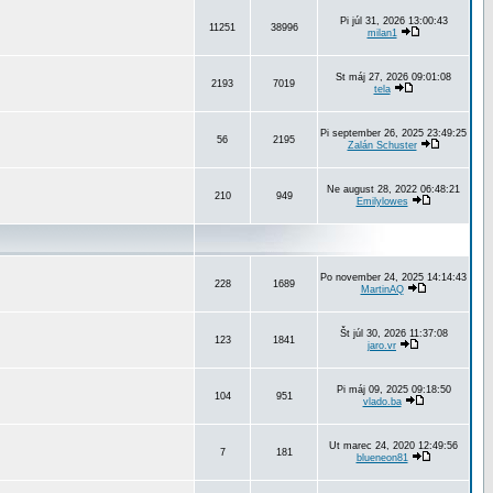
Pi júl 31, 2026 13:00:43
11251
38996
milan1
St máj 27, 2026 09:01:08
2193
7019
tela
Pi september 26, 2025 23:49:25
56
2195
Zalán Schuster
Ne august 28, 2022 06:48:21
210
949
Emilylowes
Po november 24, 2025 14:14:43
228
1689
MartinAQ
Št júl 30, 2026 11:37:08
123
1841
jaro.vr
Pi máj 09, 2025 09:18:50
104
951
vlado.ba
Ut marec 24, 2020 12:49:56
7
181
blueneon81