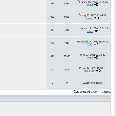
Št marec 05, 2026 10:05:45
279
8286
Quart
Št máj 28, 2026 21:44:59
629
5939
moses
Ut január 13, 2026 10:54:15
45
383
miero
Ut február 04, 2025 11:06:31
86
1314
Zakk
Pi júl 03, 2026 11:13:30
421
35880
miero
Po jún 12, 2023 18:59:10
28
186
tatko Tom
0
0
Žiadne príspevky
Časy uvádzané v GMT + 1 hodina