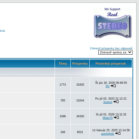
ácia
Zobraziť príspevky bez odpovedí
Témy
Príspevky
Posledný príspevok
Št jún 18, 2026 09:48:55
1773
31835
BV
Po júl 03, 2023 21:12:21
765
10244
Soaron
St júl 01, 2026 13:11:32
1096
34330
Milan75
Ut február 25, 2025 12:14:58
246
6031
austinhols