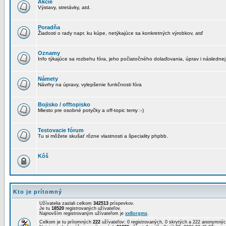
Akcie
Výstavy, stretávky, atd.
Poradňa
Žiadosti o rady napr. ku kúpe, netýkajúce sa konkretných výrobkov, atď
Oznamy
Info týkajúce sa rozbehu fóra, jeho počiatočného dolaďovania, úprav i následnej
Námety
Návrhy na úpravy, vylepšenie funkčnosti fóra
Bojisko / offtopisko
Miesto pre osobné potyčky a off-topic temy :-)
Testovacie fórum
Tu si môžete skušať rôzne vlastnosti a špeciality phpbb.
Kôš
Kto je prítomný
Užívatelia zaslali celkom
342513
príspevkov.
Je tu
18520
registrovaných užívateľov.
Najnovším registrovaným užívateľom je
xx8orgmx
.
Celkom je tu prítomných
222
užívateľov: 0 registrovaných, 0 skrytých a 222 anonymn