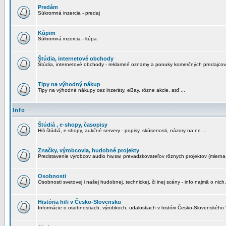
Predám
Súkromná inzercia - predaj
Kúpim
Súkromná inzercia - kúpa
Štúdia, internetové obchody
Štúdia, internetové obchody - reklamné oznamy a ponuky komerčných predajcov
Tipy na výhodný nákup
Tipy na výhodné nákupy cez inzeráty, eBay, rôzne akcie, atď ...
Info
Štúdiá , e-shopy, časopisy
Hifi štúdiá, e-shopy, aukčné servery - popisy, skúsenosti, názory na ne ...
Značky, výrobcovia, hudobné projekty
Predstavenie výrobcov audio hw,sw, prevadzkovateľov rôznych projektov (mierna 
Osobnosti
Osobnosti svetovej i našej hudobnej, technickej, či inej scény - info najmä o nich,
História hifi v Česko-Slovensku
Informácie o osobnostiach, výrobkoch, udalostiach v histórii Česko-Slovenského "