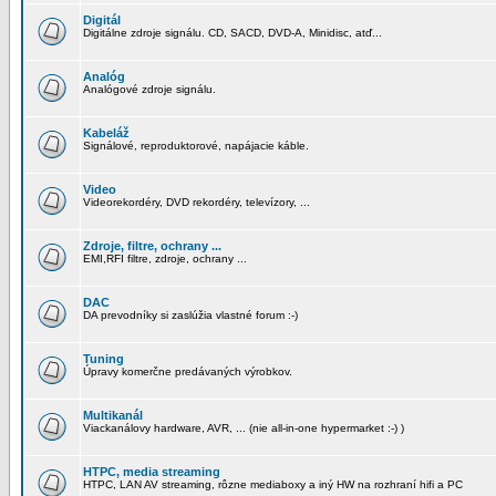
Digitál
Digitálne zdroje signálu. CD, SACD, DVD-A, Minidisc, atď...
Analóg
Analógové zdroje signálu.
Kabeláž
Signálové, reproduktorové, napájacie káble.
Video
Videorekordéry, DVD rekordéry, televízory, ...
Zdroje, filtre, ochrany ...
EMI,RFI filtre, zdroje, ochrany ...
DAC
DA prevodníky si zaslúžia vlastné forum :-)
Tuning
Úpravy komerčne predávaných výrobkov.
Multikanál
Viackanálovy hardware, AVR, ... (nie all-in-one hypermarket :-) )
HTPC, media streaming
HTPC, LAN AV streaming, rôzne mediaboxy a iný HW na rozhraní hifi a PC