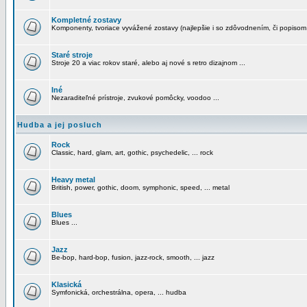
Kompletné zostavy
Komponenty, tvoriace vyvážené zostavy (najlepšie i so zdôvodnením, či popisom
Staré stroje
Stroje 20 a viac rokov staré, alebo aj nové s retro dizajnom ...
Iné
Nezaraditeľné prístroje, zvukové pomôcky, voodoo ...
Hudba a jej posluch
Rock
Classic, hard, glam, art, gothic, psychedelic, ... rock
Heavy metal
British, power, gothic, doom, symphonic, speed, ... metal
Blues
Blues ...
Jazz
Be-bop, hard-bop, fusion, jazz-rock, smooth, ... jazz
Klasická
Symfonická, orchestrálna, opera, ... hudba