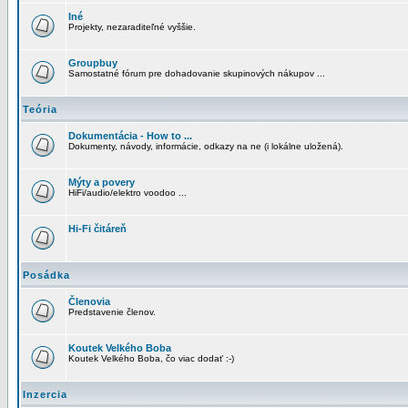
Iné
Projekty, nezaraditeľné vyššie.
Groupbuy
Samostatné fórum pre dohadovanie skupinových nákupov ...
Teória
Dokumentácia - How to ...
Dokumenty, návody, informácie, odkazy na ne (i lokálne uložená).
Mýty a povery
HiFi/audio/elektro voodoo ...
Hi-Fi čitáreň
Posádka
Členovia
Predstavenie členov.
Koutek Velkého Boba
Koutek Velkého Boba, čo viac dodať :-)
Inzercia