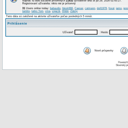
Najviac tu bolo súčasne prítomných
21832
užívateľov dňa St júl 29, 2026 02:45:27.
Registrovaní užívatelia: nikto nie je prítomný
31
Users online today:
babaudio
,
blesk666
,
Caesar
,
catmann
,
dufi1978
,
foxal
,
jamo
,
jer
tantito
,
tatko Tom
,
vma
,
vojacik
,
Xhibit
,
Zdeny
Tieto dáta sú založené na aktivite užívateľov počas posledných 5 minút.
Prihlásenie
Užívateľ:
Heslo:
Nové príspevky
Powered 
Slovenský p