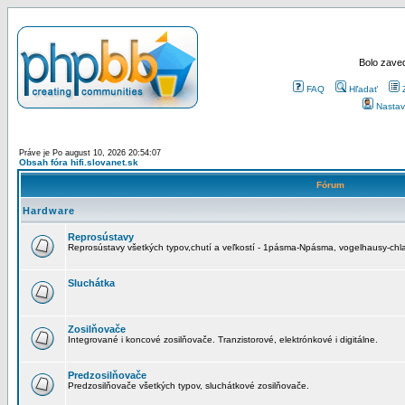
Bolo zaved
FAQ
Hľadať
Nastav
Práve je Po august 10, 2026 20:54:07
Obsah fóra hifi.slovanet.sk
Fórum
Hardware
Reprosústavy
Reprosústavy všetkých typov,chutí a veľkostí - 1pásma-Npásma, vogelhausy-chla
Sluchátka
Zosilňovače
Integrované i koncové zosilňovače. Tranzistorové, elektrónkové i digitálne.
Predzosilňovače
Predzosilňovače všetkých typov, sluchátkové zosilňovače.