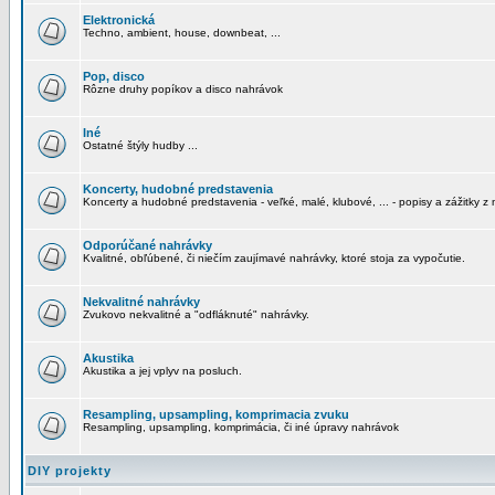
Elektronická
Techno, ambient, house, downbeat, ...
Pop, disco
Rôzne druhy popíkov a disco nahrávok
Iné
Ostatné štýly hudby ...
Koncerty, hudobné predstavenia
Koncerty a hudobné predstavenia - veľké, malé, klubové, ... - popisy a zážitky z 
Odporúčané nahrávky
Kvalitné, obľúbené, či niečím zaujímavé nahrávky, ktoré stoja za vypočutie.
Nekvalitné nahrávky
Zvukovo nekvalitné a "odfláknuté" nahrávky.
Akustika
Akustika a jej vplyv na posluch.
Resampling, upsampling, komprimacia zvuku
Resampling, upsampling, komprimácia, či iné úpravy nahrávok
DIY projekty