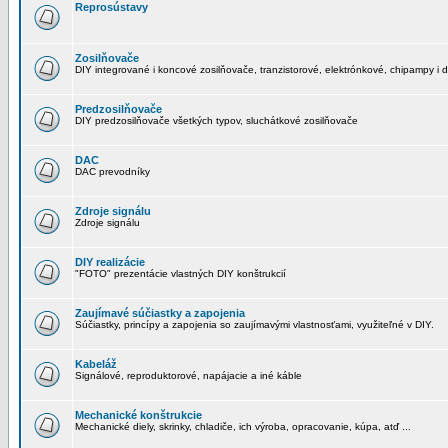
Reprosústavy
Zosilňovače
DIY integrované i koncové zosilňovače, tranzistorové, elektrónkové, chipampy i d
Predzosilňovače
DIY predzosilňovače všetkých typov, sluchátkové zosilňovače
DAC
DAC prevodníky
Zdroje signálu
Zdroje signálu
DIY realizácie
"FOTO" prezentácie vlastných DIY konštrukcií
Zaujímavé súčiastky a zapojenia
Súčiastky, princípy a zapojenia so zaujímavými vlastnosťami, využiteľné v DIY.
Kabeláž
Signálové, reproduktorové, napájacie a iné káble
Mechanické konštrukcie
Mechanické diely, skrinky, chladiče, ich výroba, opracovanie, kúpa, atď ...