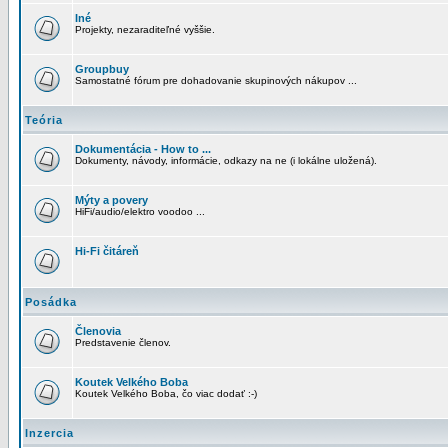
Iné
Projekty, nezaraditeľné vyššie.
Groupbuy
Samostatné fórum pre dohadovanie skupinových nákupov ...
Teória
Dokumentácia - How to ...
Dokumenty, návody, informácie, odkazy na ne (i lokálne uložená).
Mýty a povery
HiFi/audio/elektro voodoo ...
Hi-Fi čitáreň
Posádka
Členovia
Predstavenie členov.
Koutek Velkého Boba
Koutek Velkého Boba, čo viac dodať :-)
Inzercia