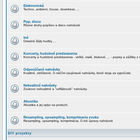
Elektronická
Techno, ambient, house, downbeat, ...
Pop, disco
Rôzne druhy popíkov a disco nahrávok
Iné
Ostatné štýly hudby ...
Koncerty, hudobné predstavenia
Koncerty a hudobné predstavenia - veľké, malé, klubové, ... - popisy a zážitky z 
Odporúčané nahrávky
Kvalitné, obľúbené, či niečím zaujímavé nahrávky, ktoré stoja za vypočutie.
Nekvalitné nahrávky
Zvukovo nekvalitné a "odfláknuté" nahrávky.
Akustika
Akustika a jej vplyv na posluch.
Resampling, upsampling, komprimacia zvuku
Resampling, upsampling, komprimácia, či iné úpravy nahrávok
DIY projekty