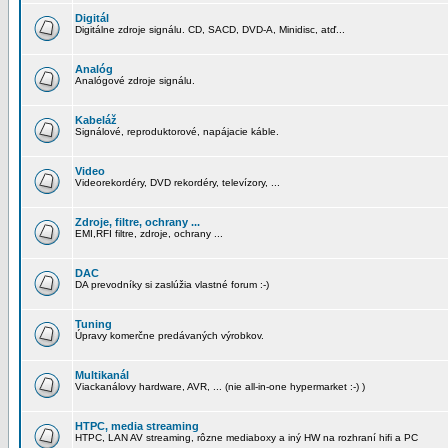
Digitál
Digitálne zdroje signálu. CD, SACD, DVD-A, Minidisc, atď...
Analóg
Analógové zdroje signálu.
Kabeláž
Signálové, reproduktorové, napájacie káble.
Video
Videorekordéry, DVD rekordéry, televízory, ...
Zdroje, filtre, ochrany ...
EMI,RFI filtre, zdroje, ochrany ...
DAC
DA prevodníky si zaslúžia vlastné forum :-)
Tuning
Úpravy komerčne predávaných výrobkov.
Multikanál
Viackanálovy hardware, AVR, ... (nie all-in-one hypermarket :-) )
HTPC, media streaming
HTPC, LAN AV streaming, rôzne mediaboxy a iný HW na rozhraní hifi a PC