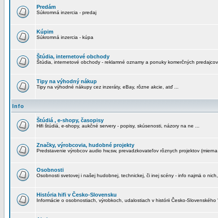
Predám
Súkromná inzercia - predaj
Kúpim
Súkromná inzercia - kúpa
Štúdia, internetové obchody
Štúdia, internetové obchody - reklamné oznamy a ponuky komerčných predajcov
Tipy na výhodný nákup
Tipy na výhodné nákupy cez inzeráty, eBay, rôzne akcie, atď ...
Info
Štúdiá , e-shopy, časopisy
Hifi štúdiá, e-shopy, aukčné servery - popisy, skúsenosti, názory na ne ...
Značky, výrobcovia, hudobné projekty
Predstavenie výrobcov audio hw,sw, prevadzkovateľov rôznych projektov (mierna 
Osobnosti
Osobnosti svetovej i našej hudobnej, technickej, či inej scény - info najmä o nich,
História hifi v Česko-Slovensku
Informácie o osobnostiach, výrobkoch, udalostiach v histórii Česko-Slovenského "