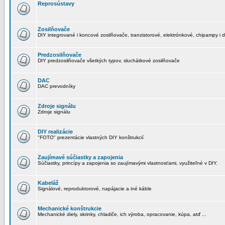
Reprosústavy
Zosilňovače
DIY integrované i koncové zosilňovače, tranzistorové, elektrónkové, chipampy i d
Predzosilňovače
DIY predzosilňovače všetkých typov, sluchátkové zosilňovače
DAC
DAC prevodníky
Zdroje signálu
Zdroje signálu
DIY realizácie
"FOTO" prezentácie vlastných DIY konštrukcií
Zaujímavé súčiastky a zapojenia
Súčiastky, princípy a zapojenia so zaujímavými vlastnosťami, využiteľné v DIY.
Kabeláž
Signálové, reproduktorové, napájacie a iné káble
Mechanické konštrukcie
Mechanické diely, skrinky, chladiče, ich výroba, opracovanie, kúpa, atď ...