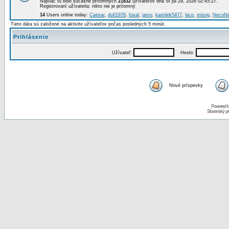
Najviac tu bolo súčasne prítomných
21832
užívateľov dňa St júl 29, 2026 02:45:27.
Registrovaní užívatelia: nikto nie je prítomný
14
Users online today:
Caesar
,
dufi1978
,
foxal
,
jamo
,
kamilek5477
,
laco
,
misog
,
NecoN
Tieto dáta sú založené na aktivite užívateľov počas posledných 5 minút.
Prihlásenie
Užívateľ:
Heslo:
Nové príspevky
Powered 
Slovenský p