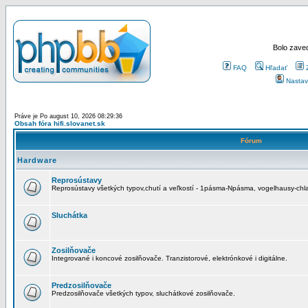
Bolo zaved
FAQ
Hľadať
Nastav
Práve je Po august 10, 2026 08:29:36
Obsah fóra hifi.slovanet.sk
Fórum
Hardware
Reprosústavy
Reprosústavy všetkých typov,chutí a veľkostí - 1pásma-Npásma, vogelhausy-chla
Sluchátka
Zosilňovače
Integrované i koncové zosilňovače. Tranzistorové, elektrónkové i digitálne.
Predzosilňovače
Predzosilňovače všetkých typov, sluchátkové zosilňovače.