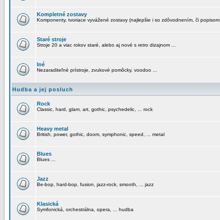
Kompletné zostavy
Komponenty, tvoriace vyvážené zostavy (najlepšie i so zdôvodnením, či popisom
Staré stroje
Stroje 20 a viac rokov staré, alebo aj nové s retro dizajnom ...
Iné
Nezaraditeľné prístroje, zvukové pomôcky, voodoo ...
Hudba a jej posluch
Rock
Classic, hard, glam, art, gothic, psychedelic, ... rock
Heavy metal
British, power, gothic, doom, symphonic, speed, ... metal
Blues
Blues ...
Jazz
Be-bop, hard-bop, fusion, jazz-rock, smooth, ... jazz
Klasická
Symfonická, orchestrálna, opera, ... hudba