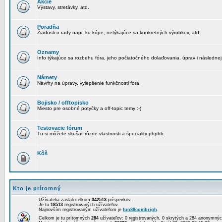
Akcie
Výstavy, stretávky, atd.
Poradňa
Žiadosti o rady napr. ku kúpe, netýkajúce sa konkretných výrobkov, atď
Oznamy
Info týkajúce sa rozbehu fóra, jeho počiatočného dolaďovania, úprav i následnej
Námety
Návrhy na úpravy, vylepšenie funkčnosti fóra
Bojisko / offtopisko
Miesto pre osobné potyčky a off-topic temy :-)
Testovacie fórum
Tu si môžete skušať rôzne vlastnosti a špeciality phpbb.
Kôš
Kto je prítomný
Užívatelia zaslali celkom
342513
príspevkov.
Je tu
18513
registrovaných užívateľov.
Najnovším registrovaným užívateľom je
fun88combrigh
.
Celkom je tu prítomných
284
užívateľov: 0 registrovaných, 0 skrytých a 284 anonymn