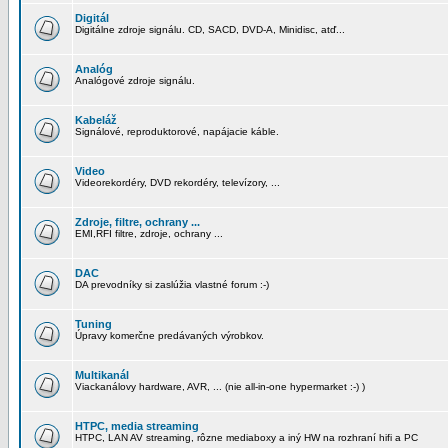
Digitál
Digitálne zdroje signálu. CD, SACD, DVD-A, Minidisc, atď...
Analóg
Analógové zdroje signálu.
Kabeláž
Signálové, reproduktorové, napájacie káble.
Video
Videorekordéry, DVD rekordéry, televízory, ...
Zdroje, filtre, ochrany ...
EMI,RFI filtre, zdroje, ochrany ...
DAC
DA prevodníky si zaslúžia vlastné forum :-)
Tuning
Úpravy komerčne predávaných výrobkov.
Multikanál
Viackanálovy hardware, AVR, ... (nie all-in-one hypermarket :-) )
HTPC, media streaming
HTPC, LAN AV streaming, rôzne mediaboxy a iný HW na rozhraní hifi a PC