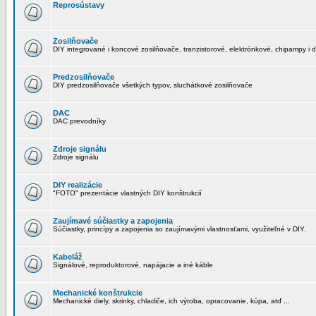
Reprosústavy
Zosilňovače
DIY integrované i koncové zosilňovače, tranzistorové, elektrónkové, chipampy i d
Predzosilňovače
DIY predzosilňovače všetkých typov, sluchátkové zosilňovače
DAC
DAC prevodníky
Zdroje signálu
Zdroje signálu
DIY realizácie
"FOTO" prezentácie vlastných DIY konštrukcií
Zaujímavé súčiastky a zapojenia
Súčiastky, princípy a zapojenia so zaujímavými vlastnosťami, využiteľné v DIY.
Kabeláž
Signálové, reproduktorové, napájacie a iné káble
Mechanické konštrukcie
Mechanické diely, skrinky, chladiče, ich výroba, opracovanie, kúpa, atď ...