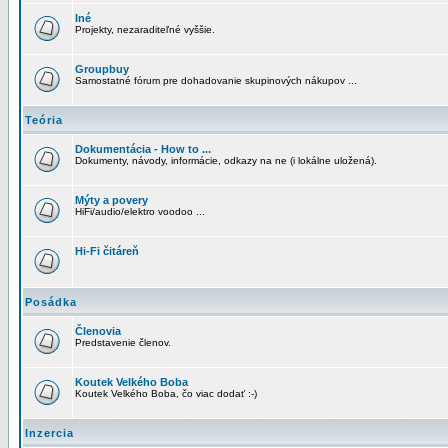
Iné
Projekty, nezaraditeľné vyššie.
Groupbuy
Samostatné fórum pre dohadovanie skupinových nákupov ...
Teória
Dokumentácia - How to ...
Dokumenty, návody, informácie, odkazy na ne (i lokálne uložená).
Mýty a povery
HiFi/audio/elektro voodoo ...
Hi-Fi čitáreň
Posádka
Členovia
Predstavenie členov.
Koutek Velkého Boba
Koutek Velkého Boba, čo viac dodať :-)
Inzercia