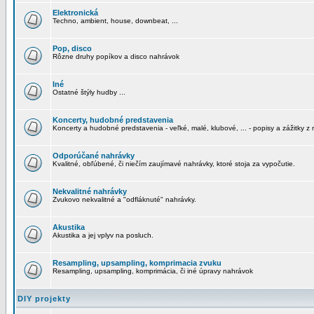
Elektronická
Techno, ambient, house, downbeat, ...
Pop, disco
Rôzne druhy popíkov a disco nahrávok
Iné
Ostatné štýly hudby ...
Koncerty, hudobné predstavenia
Koncerty a hudobné predstavenia - veľké, malé, klubové, ... - popisy a zážitky z 
Odporúčané nahrávky
Kvalitné, obľúbené, či niečím zaujímavé nahrávky, ktoré stoja za vypočutie.
Nekvalitné nahrávky
Zvukovo nekvalitné a "odfláknuté" nahrávky.
Akustika
Akustika a jej vplyv na posluch.
Resampling, upsampling, komprimacia zvuku
Resampling, upsampling, komprimácia, či iné úpravy nahrávok
DIY projekty