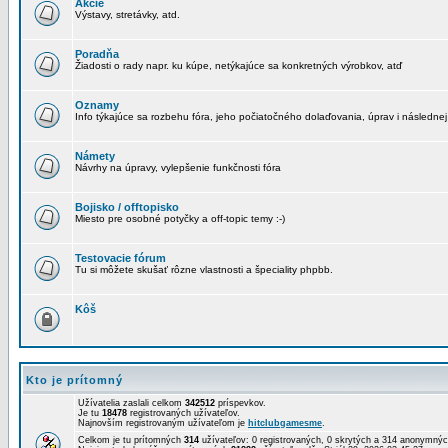
Akcie
Výstavy, stretávky, atd.
Poradňa
Žiadosti o rady napr. ku kúpe, netýkajúce sa konkretných výrobkov, atď
Oznamy
Info týkajúce sa rozbehu fóra, jeho počiatočného dolaďovania, úprav i následnej
Námety
Návrhy na úpravy, vylepšenie funkčnosti fóra
Bojisko / offtopisko
Miesto pre osobné potyčky a off-topic temy :-)
Testovacie fórum
Tu si môžete skušať rôzne vlastnosti a špeciality phpbb.
Kôš
Kto je prítomný
Užívatelia zaslali celkom
342512
príspevkov.
Je tu
18478
registrovaných užívateľov.
Najnovším registrovaným užívateľom je
hitclubgamesme
.
Celkom je tu prítomných
314
užívateľov: 0 registrovaných, 0 skrytých a 314 anonymn