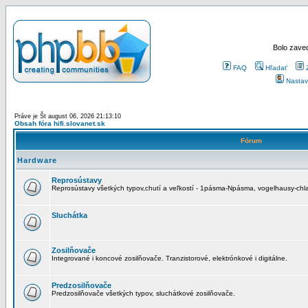
Bolo zaved
FAQ
Hľadať
Nastav
Práve je Št august 06, 2026 21:13:10
Obsah fóra hifi.slovanet.sk
Fórum
Hardware
Reprosústavy
Reprosústavy všetkých typov,chutí a veľkostí - 1pásma-Npásma, vogelhausy-chla
Sluchátka
Zosilňovače
Integrované i koncové zosilňovače. Tranzistorové, elektrónkové i digitálne.
Predzosilňovače
Predzosilňovače všetkých typov, sluchátkové zosilňovače.