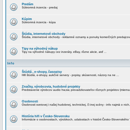
Predám
Súkromná inzercia - predaj
Kúpim
Súkromná inzercia - kúpa
Štúdia, internetové obchody
Štúdia, internetové obchody - reklamné oznamy a ponuky komerčných predajcov
Tipy na výhodný nákup
Tipy na výhodné nákupy cez inzeráty, eBay, rôzne akcie, atď ...
Info
Štúdiá , e-shopy, časopisy
Hifi štúdiá, e-shopy, aukčné servery - popisy, skúsenosti, názory na ne ...
Značky, výrobcovia, hudobné projekty
Predstavenie výrobcov audio hw,sw, prevadzkovateľov rôznych projektov (mierna 
Osobnosti
Osobnosti svetovej i našej hudobnej, technickej, či inej scény - info najmä o nich,
História hifi v Česko-Slovensku
Informácie o osobnostiach, výrobkoch, udalostiach v histórii Česko-Slovenského "