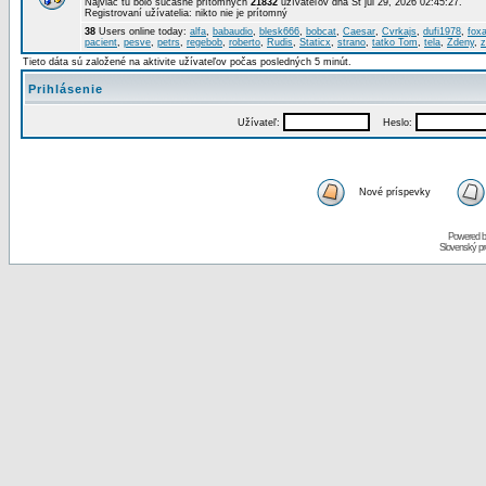
Najviac tu bolo súčasne prítomných
21832
užívateľov dňa St júl 29, 2026 02:45:27.
Registrovaní užívatelia: nikto nie je prítomný
38
Users online today:
alfa
,
babaudio
,
blesk666
,
bobcat
,
Caesar
,
Cvrkajs
,
dufi1978
,
foxa
pacient
,
pesve
,
petrs
,
regebob
,
roberto
,
Rudis
,
Staticx
,
strano
,
tatko Tom
,
tela
,
Zdeny
,
z
Tieto dáta sú založené na aktivite užívateľov počas posledných 5 minút.
Prihlásenie
Užívateľ:
Heslo:
Nové príspevky
Powered 
Slovenský p