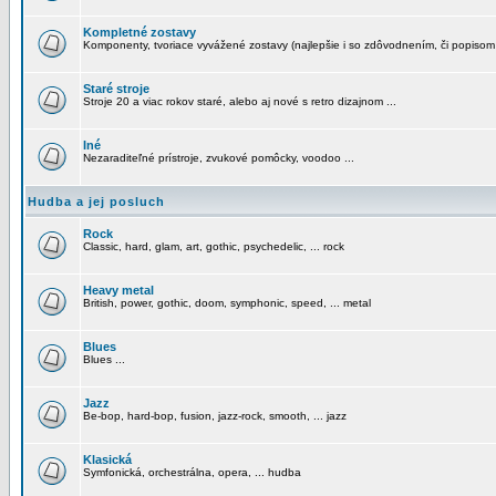
Kompletné zostavy
Komponenty, tvoriace vyvážené zostavy (najlepšie i so zdôvodnením, či popisom
Staré stroje
Stroje 20 a viac rokov staré, alebo aj nové s retro dizajnom ...
Iné
Nezaraditeľné prístroje, zvukové pomôcky, voodoo ...
Hudba a jej posluch
Rock
Classic, hard, glam, art, gothic, psychedelic, ... rock
Heavy metal
British, power, gothic, doom, symphonic, speed, ... metal
Blues
Blues ...
Jazz
Be-bop, hard-bop, fusion, jazz-rock, smooth, ... jazz
Klasická
Symfonická, orchestrálna, opera, ... hudba