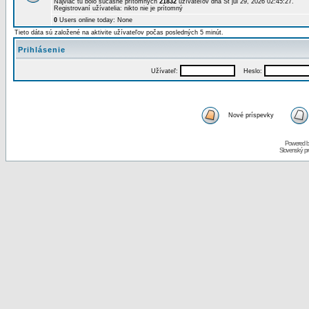
Najviac tu bolo súčasne prítomných
21832
užívateľov dňa St júl 29, 2026 02:45:27.
Registrovaní užívatelia: nikto nie je prítomný
0
Users online today: None
Tieto dáta sú založené na aktivite užívateľov počas posledných 5 minút.
Prihlásenie
Užívateľ:
Heslo:
Nové príspevky
Powered 
Slovenský p