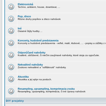
Elektronická
Techno, ambient, house, downbeat, ...
Pop, disco
Rôzne druhy popíkov a disco nahrávok
Iné
Ostatné štýly hudby ...
Koncerty, hudobné predstavenia
Koncerty a hudobné predstavenia - veľké, malé, klubové, ... - popisy a zážitky z 
Odporúčané nahrávky
Kvalitné, obľúbené, či niečím zaujímavé nahrávky, ktoré stoja za vypočutie.
Nekvalitné nahrávky
Zvukovo nekvalitné a "odfláknuté" nahrávky.
Akustika
Akustika a jej vplyv na posluch.
Resampling, upsampling, komprimacia zvuku
Resampling, upsampling, komprimácia, či iné úpravy nahrávok
DIY projekty