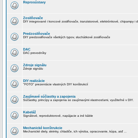
Reprosústavy
Zosilňovače
DIY integrované i koncové zosilňovače, tranzistorové, elektrónkové, chipampy i d
Predzosilňovače
DIY predzosilňovače všetkých typov, sluchátkové zosilňovače
DAC
DAC prevodníky
Zdroje signálu
Zdroje signálu
DIY realizácie
"FOTO" prezentácie vlastných DIY konštrukcií
Zaujímavé súčiastky a zapojenia
Súčiastky, princípy a zapojenia so zaujímavými vlastnosťami, využiteľné v DIY.
Kabeláž
Signálové, reproduktorové, napájacie a iné káble
Mechanické konštrukcie
Mechanické diely, skrinky, chladiče, ich výroba, opracovanie, kúpa, atď ...