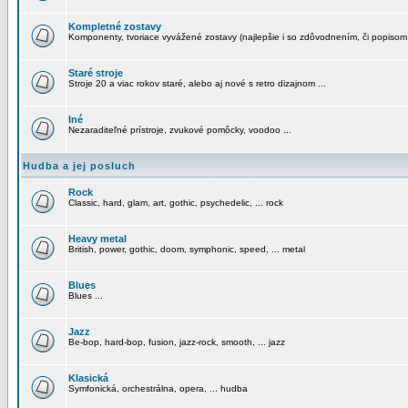
Kompletné zostavy
Komponenty, tvoriace vyvážené zostavy (najlepšie i so zdôvodnením, či popisom
Staré stroje
Stroje 20 a viac rokov staré, alebo aj nové s retro dizajnom ...
Iné
Nezaraditeľné prístroje, zvukové pomôcky, voodoo ...
Hudba a jej posluch
Rock
Classic, hard, glam, art, gothic, psychedelic, ... rock
Heavy metal
British, power, gothic, doom, symphonic, speed, ... metal
Blues
Blues ...
Jazz
Be-bop, hard-bop, fusion, jazz-rock, smooth, ... jazz
Klasická
Symfonická, orchestrálna, opera, ... hudba