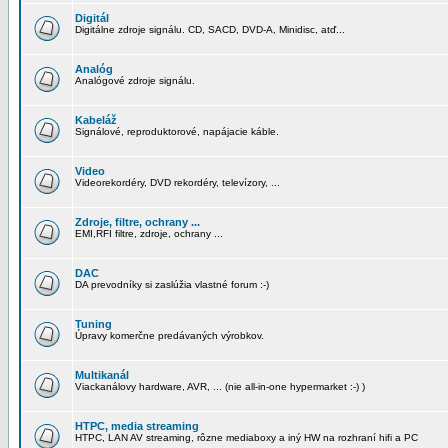
Digitál
Digitálne zdroje signálu. CD, SACD, DVD-A, Minidisc, atď...
Analóg
Analógové zdroje signálu.
Kabeláž
Signálové, reproduktorové, napájacie káble.
Video
Videorekordéry, DVD rekordéry, televízory, ...
Zdroje, filtre, ochrany ...
EMI,RFI filtre, zdroje, ochrany ...
DAC
DA prevodníky si zaslúžia vlastné forum :-)
Tuning
Úpravy komerčne predávaných výrobkov.
Multikanál
Viackanálovy hardware, AVR, ... (nie all-in-one hypermarket :-) )
HTPC, media streaming
HTPC, LAN AV streaming, rôzne mediaboxy a iný HW na rozhraní hifi a PC