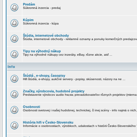
Predám
Súkromná inzercia - predaj
Kúpim
Súkromná inzercia - kúpa
Štúdia, internetové obchody
Štúdia, internetové obchody - reklamné oznamy a ponuky komerčných predajcov
Tipy na výhodný nákup
Tipy na výhodné nákupy cez inzeráty, eBay, rôzne akcie, atď ...
Info
Štúdiá , e-shopy, časopisy
Hifi štúdiá, e-shopy, aukčné servery - popisy, skúsenosti, názory na ne ...
Značky, výrobcovia, hudobné projekty
Predstavenie výrobcov audio hw,sw, prevadzkovateľov rôznych projektov (mierna 
Osobnosti
Osobnosti svetovej i našej hudobnej, technickej, či inej scény - info najmä o nich,
História hifi v Česko-Slovensku
Informácie o osobnostiach, výrobkoch, udalostiach v histórii Česko-Slovenského "