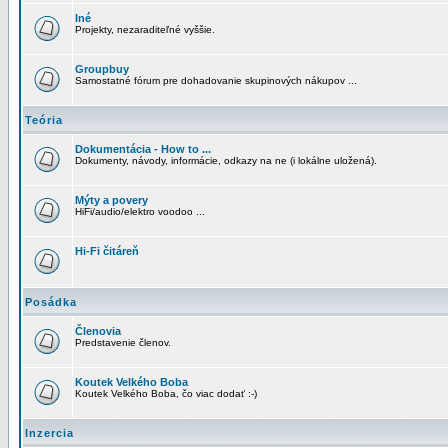
Iné
Projekty, nezaraditeľné vyššie.
Groupbuy
Samostatné fórum pre dohadovanie skupinových nákupov ...
Teória
Dokumentácia - How to ...
Dokumenty, návody, informácie, odkazy na ne (i lokálne uložená).
Mýty a povery
HiFi/audio/elektro voodoo ...
Hi-Fi čitáreň
Posádka
Členovia
Predstavenie členov.
Koutek Velkého Boba
Koutek Velkého Boba, čo viac dodať :-)
Inzercia