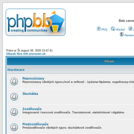
Bolo zaved
FAQ
Hľadať
Nastav
Práve je Št august 06, 2026 23:47:41
Obsah fóra hifi.slovanet.sk
Fórum
Hardware
Reprosústavy
Reprosústavy všetkých typov,chutí a veľkostí - 1pásma-Npásma, vogelhausy-chla
Sluchátka
Zosilňovače
Integrované i koncové zosilňovače. Tranzistorové, elektrónkové i digitálne.
Predzosilňovače
Predzosilňovače všetkých typov, sluchátkové zosilňovače.