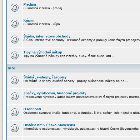
Predám
Súkromná inzercia - predaj
Kúpim
Súkromná inzercia - kúpa
Štúdia, internetové obchody
Štúdia, internetové obchody - reklamné oznamy a ponuky komerčných predajcov
Tipy na výhodný nákup
Tipy na výhodné nákupy cez inzeráty, eBay, rôzne akcie, atď ...
Info
Štúdiá , e-shopy, časopisy
Hifi štúdiá, e-shopy, aukčné servery - popisy, skúsenosti, názory na ne ...
Značky, výrobcovia, hudobné projekty
Predstavenie výrobcov audio hw,sw, prevadzkovateľov rôznych projektov (mierna 
Osobnosti
Osobnosti svetovej i našej hudobnej, technickej, či inej scény - info najmä o nich,
História hifi v Česko-Slovensku
Informácie o osobnostiach, výrobkoch, udalostiach v histórii Česko-Slovenského "