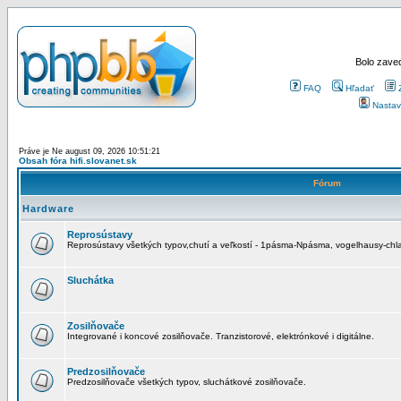
Bolo zaved
FAQ
Hľadať
Nastav
Práve je Ne august 09, 2026 10:51:21
Obsah fóra hifi.slovanet.sk
Fórum
Hardware
Reprosústavy
Reprosústavy všetkých typov,chutí a veľkostí - 1pásma-Npásma, vogelhausy-chla
Sluchátka
Zosilňovače
Integrované i koncové zosilňovače. Tranzistorové, elektrónkové i digitálne.
Predzosilňovače
Predzosilňovače všetkých typov, sluchátkové zosilňovače.