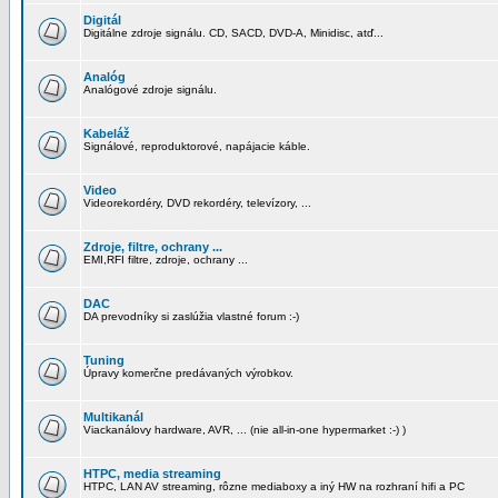
Digitál
Digitálne zdroje signálu. CD, SACD, DVD-A, Minidisc, atď...
Analóg
Analógové zdroje signálu.
Kabeláž
Signálové, reproduktorové, napájacie káble.
Video
Videorekordéry, DVD rekordéry, televízory, ...
Zdroje, filtre, ochrany ...
EMI,RFI filtre, zdroje, ochrany ...
DAC
DA prevodníky si zaslúžia vlastné forum :-)
Tuning
Úpravy komerčne predávaných výrobkov.
Multikanál
Viackanálovy hardware, AVR, ... (nie all-in-one hypermarket :-) )
HTPC, media streaming
HTPC, LAN AV streaming, rôzne mediaboxy a iný HW na rozhraní hifi a PC