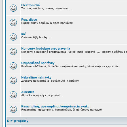
Elektronická
Techno, ambient, house, downbeat, ...
Pop, disco
Rôzne druhy popíkov a disco nahrávok
Iné
Ostatné štýly hudby ...
Koncerty, hudobné predstavenia
Koncerty a hudobné predstavenia - veľké, malé, klubové, ... - popisy a zážitky z 
Odporúčané nahrávky
Kvalitné, obľúbené, či niečím zaujímavé nahrávky, ktoré stoja za vypočutie.
Nekvalitné nahrávky
Zvukovo nekvalitné a "odfláknuté" nahrávky.
Akustika
Akustika a jej vplyv na posluch.
Resampling, upsampling, komprimacia zvuku
Resampling, upsampling, komprimácia, či iné úpravy nahrávok
DIY projekty