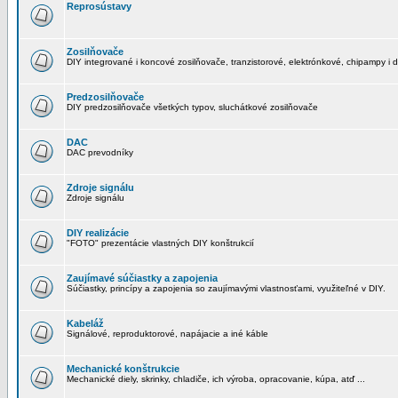
Reprosústavy
Zosilňovače
DIY integrované i koncové zosilňovače, tranzistorové, elektrónkové, chipampy i d
Predzosilňovače
DIY predzosilňovače všetkých typov, sluchátkové zosilňovače
DAC
DAC prevodníky
Zdroje signálu
Zdroje signálu
DIY realizácie
"FOTO" prezentácie vlastných DIY konštrukcií
Zaujímavé súčiastky a zapojenia
Súčiastky, princípy a zapojenia so zaujímavými vlastnosťami, využiteľné v DIY.
Kabeláž
Signálové, reproduktorové, napájacie a iné káble
Mechanické konštrukcie
Mechanické diely, skrinky, chladiče, ich výroba, opracovanie, kúpa, atď ...