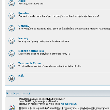
Akcie
Výstavy, stretávky, atd.
Poradňa
Žiadosti o rady napr. ku kúpe, netýkajúce sa konkretných výrobkov, atď
Oznamy
Info týkajúce sa rozbehu fóra, jeho počiatočného dolaďovania, úprav i následnej
Námety
Návrhy na úpravy, vylepšenie funkčnosti fóra
Bojisko / offtopisko
Miesto pre osobné potyčky a off-topic temy :-)
Testovacie fórum
Tu si môžete skušať rôzne vlastnosti a špeciality phpbb.
Kôš
Kto je prítomný
Užívatelia zaslali celkom
342512
príspevkov.
Je tu
18508
registrovaných užívateľov.
Najnovším registrovaným užívateľom je
fun88pictaram
.
Celkom je tu prítomných
247
užívateľov: 1 registrovaný, 0 skrytých a 246 anonymných