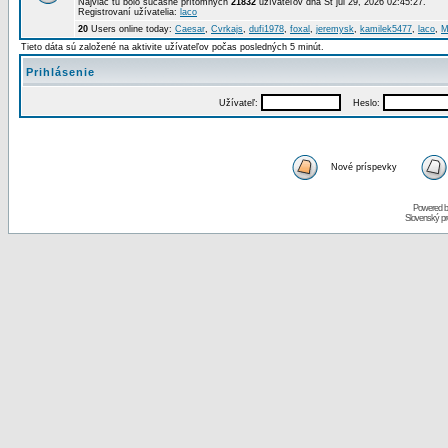
Najviac tu bolo súčasne prítomných
21832
užívateľov dňa St júl 29, 2026 02:45:27.
Registrovaní užívatelia:
laco
20
Users online today:
Caesar
,
Cvrkajs
,
dufi1978
,
foxal
,
jeremysk
,
kamilek5477
,
laco
,
M
Tieto dáta sú založené na aktivite užívateľov počas posledných 5 minút.
Prihlásenie
Užívateľ:
Heslo:
Nové príspevky
Powered 
Slovenský p