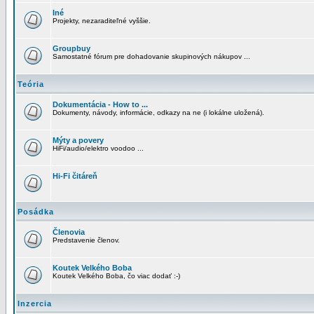
Iné
Projekty, nezaraditeľné vyššie.
Groupbuy
Samostatné fórum pre dohadovanie skupinových nákupov ...
Teória
Dokumentácia - How to ...
Dokumenty, návody, informácie, odkazy na ne (i lokálne uložená).
Mýty a povery
HiFi/audio/elektro voodoo ...
Hi-Fi čitáreň
Posádka
Členovia
Predstavenie členov.
Koutek Velkého Boba
Koutek Velkého Boba, čo viac dodať :-)
Inzercia