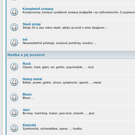
Kompletné zostavy
Komponenty, tvoriace vyvážené zostavy (najlepšie i so zdôvodnením, či popisom
Staré stroje
Stroje 20 a viac rokov staré, alebo aj nové s retro dizajnom ...
Iné
Nezaraditeľné prístroje, zvukové pomôcky, voodoo ...
Hudba a jej posluch
Rock
Classic, hard, glam, art, gothic, psychedelic, ... rock
Heavy metal
British, power, gothic, doom, symphonic, speed, ... metal
Blues
Blues ...
Jazz
Be-bop, hard-bop, fusion, jazz-rock, smooth, ... jazz
Klasická
Symfonická, orchestrálna, opera, ... hudba