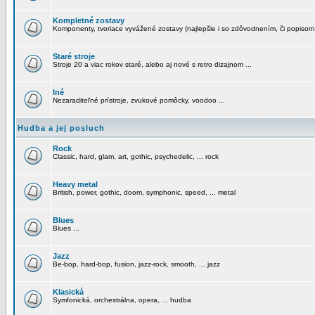
Kompletné zostavy
Komponenty, tvoriace vyvážené zostavy (najlepšie i so zdôvodnením, či popisom
Staré stroje
Stroje 20 a viac rokov staré, alebo aj nové s retro dizajnom ...
Iné
Nezaraditeľné prístroje, zvukové pomôcky, voodoo ...
Hudba a jej posluch
Rock
Classic, hard, glam, art, gothic, psychedelic, ... rock
Heavy metal
British, power, gothic, doom, symphonic, speed, ... metal
Blues
Blues ...
Jazz
Be-bop, hard-bop, fusion, jazz-rock, smooth, ... jazz
Klasická
Symfonická, orchestrálna, opera, ... hudba