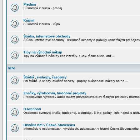
Predám
Súkromná inzercia - predaj
Kúpim
Súkromná inzercia - kúpa
Štúdia, internetové obchody
Štúdia, internetové obchody - reklamné oznamy a ponuky komerčných predajcov
Tipy na výhodný nákup
Tipy na výhodné nákupy cez inzeráty, eBay, rôzne akcie, atď ...
Info
Štúdiá , e-shopy, časopisy
Hifi štúdiá, e-shopy, aukčné servery - popisy, skúsenosti, názory na ne ...
Značky, výrobcovia, hudobné projekty
Predstavenie výrobcov audio hw,sw, prevadzkovateľov rôznych projektov (mierna 
Osobnosti
Osobnosti svetovej i našej hudobnej, technickej, či inej scény - info najmä o nich,
História hifi v Česko-Slovensku
Informácie o osobnostiach, výrobkoch, udalostiach v histórii Česko-Slovenského "