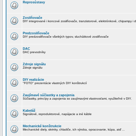
Reprosústavy
Zosilňovače
DIY integrované i koncové zosilňovače, tranzistorové, elektrónkové, chipampy i d
Predzosilňovače
DIY predzosilňovače všetkých typov, sluchátkové zosilňovače
DAC
DAC prevodníky
Zdroje signálu
Zdroje signálu
DIY realizácie
"FOTO" prezentácie vlastných DIY konštrukcií
Zaujímavé súčiastky a zapojenia
Súčiastky, princípy a zapojenia so zaujímavými vlastnosťami, využiteľné v DIY.
Kabeláž
Signálové, reproduktorové, napájacie a iné káble
Mechanické konštrukcie
Mechanické diely, skrinky, chladiče, ich výroba, opracovanie, kúpa, atď ...