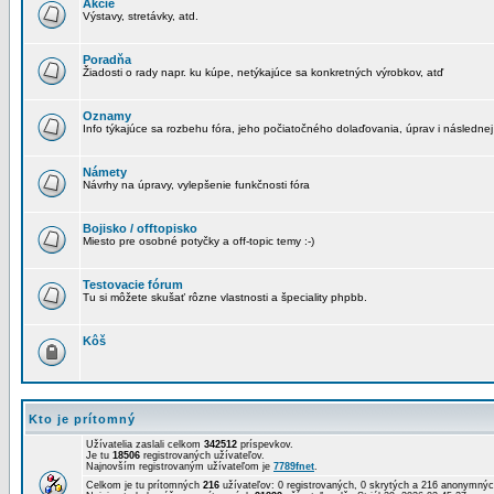
Akcie
Výstavy, stretávky, atd.
Poradňa
Žiadosti o rady napr. ku kúpe, netýkajúce sa konkretných výrobkov, atď
Oznamy
Info týkajúce sa rozbehu fóra, jeho počiatočného dolaďovania, úprav i následnej
Námety
Návrhy na úpravy, vylepšenie funkčnosti fóra
Bojisko / offtopisko
Miesto pre osobné potyčky a off-topic temy :-)
Testovacie fórum
Tu si môžete skušať rôzne vlastnosti a špeciality phpbb.
Kôš
Kto je prítomný
Užívatelia zaslali celkom
342512
príspevkov.
Je tu
18506
registrovaných užívateľov.
Najnovším registrovaným užívateľom je
7789fnet
.
Celkom je tu prítomných
216
užívateľov: 0 registrovaných, 0 skrytých a 216 anonymn