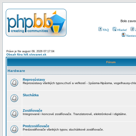
Bolo zaved
FAQ
Hľadať
Nastav
Práve je Ne august 09, 2026 07:17:04
Obsah fóra hifi.slovanet.sk
Fórum
Hardware
Reprosústavy
Reprosústavy všetkých typov,chutí a veľkostí - 1pásma-Npásma, vogelhausy-chla
Sluchátka
Zosilňovače
Integrované i koncové zosilňovače. Tranzistorové, elektrónkové i digitálne.
Predzosilňovače
Predzosilňovače všetkých typov, sluchátkové zosilňovače.