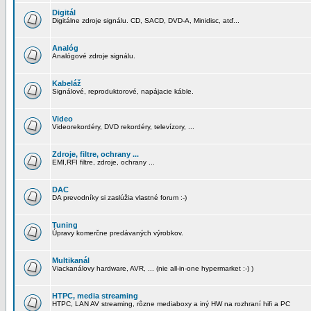
Digitál
Digitálne zdroje signálu. CD, SACD, DVD-A, Minidisc, atď...
Analóg
Analógové zdroje signálu.
Kabeláž
Signálové, reproduktorové, napájacie káble.
Video
Videorekordéry, DVD rekordéry, televízory, ...
Zdroje, filtre, ochrany ...
EMI,RFI filtre, zdroje, ochrany ...
DAC
DA prevodníky si zaslúžia vlastné forum :-)
Tuning
Úpravy komerčne predávaných výrobkov.
Multikanál
Viackanálovy hardware, AVR, ... (nie all-in-one hypermarket :-) )
HTPC, media streaming
HTPC, LAN AV streaming, rôzne mediaboxy a iný HW na rozhraní hifi a PC