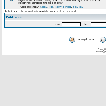
Najviac tu bolo súčasne prítomných
21832
užívateľov dňa St júl 29, 2026 02:45:27.
Registrovaní užívatelia: nikto nie je prítomný
7
Users online today:
Caesar
,
foxal
,
jeremysk
,
misog
,
mrba
,
tela
Tieto dáta sú založené na aktivite užívateľov počas posledných 5 minút.
Prihlásenie
Užívateľ:
Heslo:
Nové príspevky
Powered 
Slovenský p