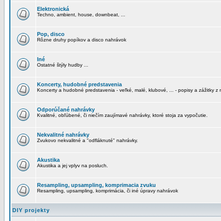
Elektronická
Techno, ambient, house, downbeat, ...
Pop, disco
Rôzne druhy popíkov a disco nahrávok
Iné
Ostatné štýly hudby ...
Koncerty, hudobné predstavenia
Koncerty a hudobné predstavenia - veľké, malé, klubové, ... - popisy a zážitky z 
Odporúčané nahrávky
Kvalitné, obľúbené, či niečím zaujímavé nahrávky, ktoré stoja za vypočutie.
Nekvalitné nahrávky
Zvukovo nekvalitné a "odfláknuté" nahrávky.
Akustika
Akustika a jej vplyv na posluch.
Resampling, upsampling, komprimacia zvuku
Resampling, upsampling, komprimácia, či iné úpravy nahrávok
DIY projekty