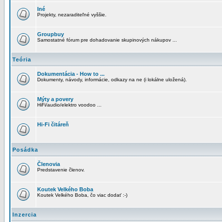
Iné
Projekty, nezaraditeľné vyššie.
Groupbuy
Samostatné fórum pre dohadovanie skupinových nákupov ...
Teória
Dokumentácia - How to ...
Dokumenty, návody, informácie, odkazy na ne (i lokálne uložená).
Mýty a povery
HiFi/audio/elektro voodoo ...
Hi-Fi čitáreň
Posádka
Členovia
Predstavenie členov.
Koutek Velkého Boba
Koutek Velkého Boba, čo viac dodať :-)
Inzercia