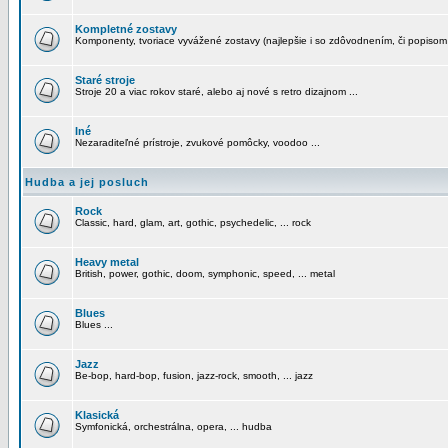
Kompletné zostavy
Komponenty, tvoriace vyvážené zostavy (najlepšie i so zdôvodnením, či popisom
Staré stroje
Stroje 20 a viac rokov staré, alebo aj nové s retro dizajnom ...
Iné
Nezaraditeľné prístroje, zvukové pomôcky, voodoo ...
Hudba a jej posluch
Rock
Classic, hard, glam, art, gothic, psychedelic, ... rock
Heavy metal
British, power, gothic, doom, symphonic, speed, ... metal
Blues
Blues ...
Jazz
Be-bop, hard-bop, fusion, jazz-rock, smooth, ... jazz
Klasická
Symfonická, orchestrálna, opera, ... hudba