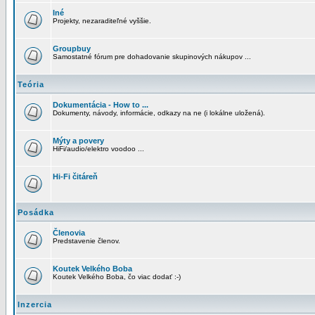
Iné
Projekty, nezaraditeľné vyššie.
Groupbuy
Samostatné fórum pre dohadovanie skupinových nákupov ...
Teória
Dokumentácia - How to ...
Dokumenty, návody, informácie, odkazy na ne (i lokálne uložená).
Mýty a povery
HiFi/audio/elektro voodoo ...
Hi-Fi čitáreň
Posádka
Členovia
Predstavenie členov.
Koutek Velkého Boba
Koutek Velkého Boba, čo viac dodať :-)
Inzercia