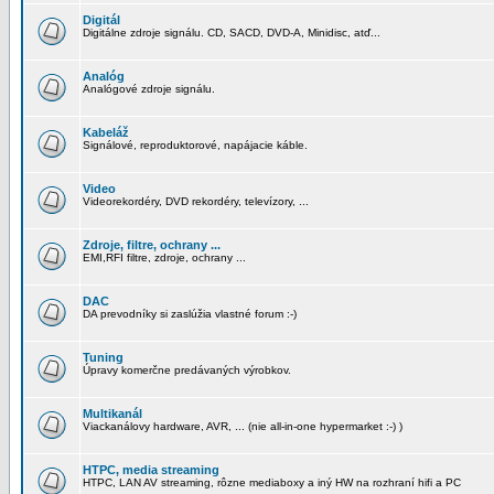
Digitál
Digitálne zdroje signálu. CD, SACD, DVD-A, Minidisc, atď...
Analóg
Analógové zdroje signálu.
Kabeláž
Signálové, reproduktorové, napájacie káble.
Video
Videorekordéry, DVD rekordéry, televízory, ...
Zdroje, filtre, ochrany ...
EMI,RFI filtre, zdroje, ochrany ...
DAC
DA prevodníky si zaslúžia vlastné forum :-)
Tuning
Úpravy komerčne predávaných výrobkov.
Multikanál
Viackanálovy hardware, AVR, ... (nie all-in-one hypermarket :-) )
HTPC, media streaming
HTPC, LAN AV streaming, rôzne mediaboxy a iný HW na rozhraní hifi a PC