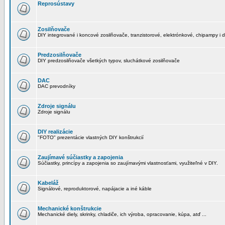
Reprosústavy
Zosilňovače
DIY integrované i koncové zosilňovače, tranzistorové, elektrónkové, chipampy i d
Predzosilňovače
DIY predzosilňovače všetkých typov, sluchátkové zosilňovače
DAC
DAC prevodníky
Zdroje signálu
Zdroje signálu
DIY realizácie
"FOTO" prezentácie vlastných DIY konštrukcií
Zaujímavé súčiastky a zapojenia
Súčiastky, princípy a zapojenia so zaujímavými vlastnosťami, využiteľné v DIY.
Kabeláž
Signálové, reproduktorové, napájacie a iné káble
Mechanické konštrukcie
Mechanické diely, skrinky, chladiče, ich výroba, opracovanie, kúpa, atď ...