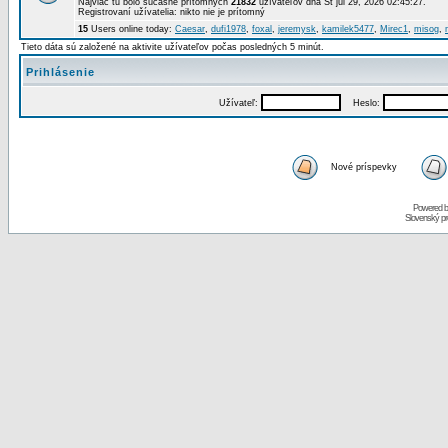
Najviac tu bolo súčasne prítomných
21832
užívateľov dňa St júl 29, 2026 02:45:27.
Registrovaní užívatelia: nikto nie je prítomný
15
Users online today:
Caesar
,
dufi1978
,
foxal
,
jeremysk
,
kamilek5477
,
Mirec1
,
misog
,
Tieto dáta sú založené na aktivite užívateľov počas posledných 5 minút.
Prihlásenie
Užívateľ:
Heslo:
Nové príspevky
Powered 
Slovenský p