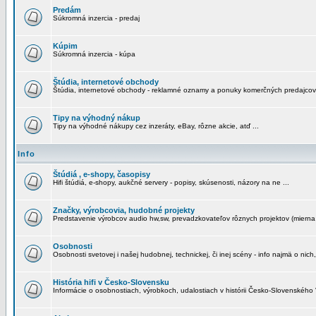
Predám
Súkromná inzercia - predaj
Kúpim
Súkromná inzercia - kúpa
Štúdia, internetové obchody
Štúdia, internetové obchody - reklamné oznamy a ponuky komerčných predajcov
Tipy na výhodný nákup
Tipy na výhodné nákupy cez inzeráty, eBay, rôzne akcie, atď ...
Info
Štúdiá , e-shopy, časopisy
Hifi štúdiá, e-shopy, aukčné servery - popisy, skúsenosti, názory na ne ...
Značky, výrobcovia, hudobné projekty
Predstavenie výrobcov audio hw,sw, prevadzkovateľov rôznych projektov (mierna 
Osobnosti
Osobnosti svetovej i našej hudobnej, technickej, či inej scény - info najmä o nich,
História hifi v Česko-Slovensku
Informácie o osobnostiach, výrobkoch, udalostiach v histórii Česko-Slovenského "