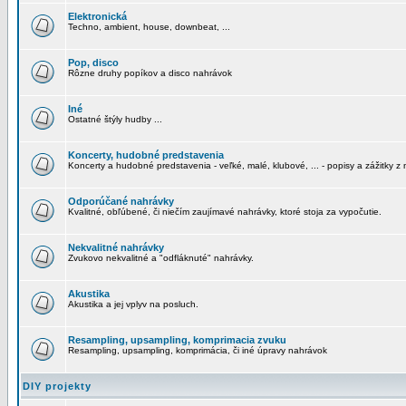
Elektronická
Techno, ambient, house, downbeat, ...
Pop, disco
Rôzne druhy popíkov a disco nahrávok
Iné
Ostatné štýly hudby ...
Koncerty, hudobné predstavenia
Koncerty a hudobné predstavenia - veľké, malé, klubové, ... - popisy a zážitky z 
Odporúčané nahrávky
Kvalitné, obľúbené, či niečím zaujímavé nahrávky, ktoré stoja za vypočutie.
Nekvalitné nahrávky
Zvukovo nekvalitné a "odfláknuté" nahrávky.
Akustika
Akustika a jej vplyv na posluch.
Resampling, upsampling, komprimacia zvuku
Resampling, upsampling, komprimácia, či iné úpravy nahrávok
DIY projekty