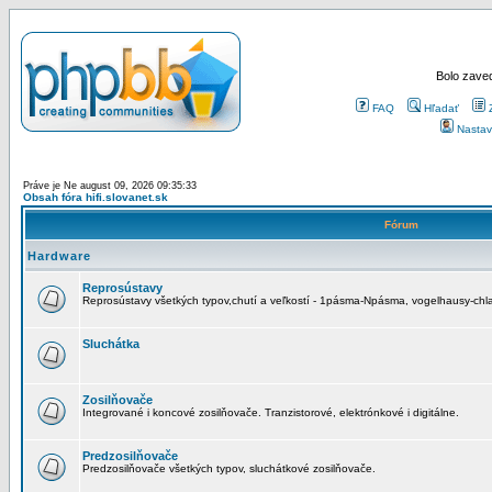
Bolo zaved
FAQ
Hľadať
Nastav
Práve je Ne august 09, 2026 09:35:33
Obsah fóra hifi.slovanet.sk
Fórum
Hardware
Reprosústavy
Reprosústavy všetkých typov,chutí a veľkostí - 1pásma-Npásma, vogelhausy-chla
Sluchátka
Zosilňovače
Integrované i koncové zosilňovače. Tranzistorové, elektrónkové i digitálne.
Predzosilňovače
Predzosilňovače všetkých typov, sluchátkové zosilňovače.