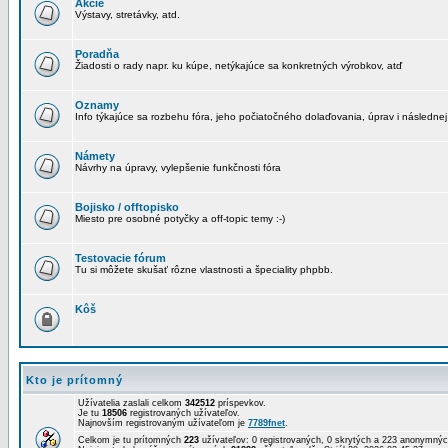
Akcie
Výstavy, stretávky, atd.
Poradňa
Žiadosti o rady napr. ku kúpe, netýkajúce sa konkretných výrobkov, atď
Oznamy
Info týkajúce sa rozbehu fóra, jeho počiatočného dolaďovania, úprav i následnej
Námety
Návrhy na úpravy, vylepšenie funkčnosti fóra
Bojisko / offtopisko
Miesto pre osobné potyčky a off-topic temy :-)
Testovacie fórum
Tu si môžete skušať rôzne vlastnosti a špeciality phpbb.
Kôš
Kto je prítomný
Užívatelia zaslali celkom
342512
príspevkov.
Je tu
18506
registrovaných užívateľov.
Najnovším registrovaným užívateľom je
7789fnet
.
Celkom je tu prítomných
223
užívateľov: 0 registrovaných, 0 skrytých a 223 anonymn