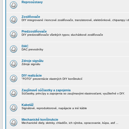
Reprosústavy
Zosilňovače
DIY integrované i koncové zosilňovače, tranzistorové, elektrónkové, chipampy i d
Predzosilňovače
DIY predzosilňovače všetkých typov, sluchátkové zosilňovače
DAC
DAC prevodníky
Zdroje signálu
Zdroje signálu
DIY realizácie
"FOTO" prezentácie vlastných DIY konštrukcií
Zaujímavé súčiastky a zapojenia
Súčiastky, princípy a zapojenia so zaujímavými vlastnosťami, využiteľné v DIY.
Kabeláž
Signálové, reproduktorové, napájacie a iné káble
Mechanické konštrukcie
Mechanické diely, skrinky, chladiče, ich výroba, opracovanie, kúpa, atď ...