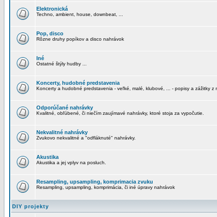
Elektronická
Techno, ambient, house, downbeat, ...
Pop, disco
Rôzne druhy popíkov a disco nahrávok
Iné
Ostatné štýly hudby ...
Koncerty, hudobné predstavenia
Koncerty a hudobné predstavenia - veľké, malé, klubové, ... - popisy a zážitky z 
Odporúčané nahrávky
Kvalitné, obľúbené, či niečím zaujímavé nahrávky, ktoré stoja za vypočutie.
Nekvalitné nahrávky
Zvukovo nekvalitné a "odfláknuté" nahrávky.
Akustika
Akustika a jej vplyv na posluch.
Resampling, upsampling, komprimacia zvuku
Resampling, upsampling, komprimácia, či iné úpravy nahrávok
DIY projekty