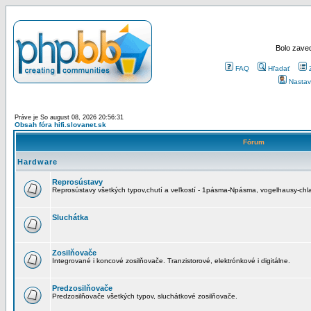
Bolo zaved
FAQ
Hľadať
Nastav
Práve je So august 08, 2026 20:56:31
Obsah fóra hifi.slovanet.sk
Fórum
Hardware
Reprosústavy
Reprosústavy všetkých typov,chutí a veľkostí - 1pásma-Npásma, vogelhausy-chla
Sluchátka
Zosilňovače
Integrované i koncové zosilňovače. Tranzistorové, elektrónkové i digitálne.
Predzosilňovače
Predzosilňovače všetkých typov, sluchátkové zosilňovače.