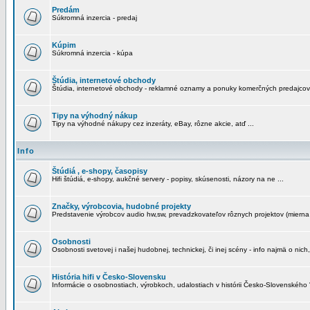
Predám
Súkromná inzercia - predaj
Kúpim
Súkromná inzercia - kúpa
Štúdia, internetové obchody
Štúdia, internetové obchody - reklamné oznamy a ponuky komerčných predajcov
Tipy na výhodný nákup
Tipy na výhodné nákupy cez inzeráty, eBay, rôzne akcie, atď ...
Info
Štúdiá , e-shopy, časopisy
Hifi štúdiá, e-shopy, aukčné servery - popisy, skúsenosti, názory na ne ...
Značky, výrobcovia, hudobné projekty
Predstavenie výrobcov audio hw,sw, prevadzkovateľov rôznych projektov (mierna 
Osobnosti
Osobnosti svetovej i našej hudobnej, technickej, či inej scény - info najmä o nich,
História hifi v Česko-Slovensku
Informácie o osobnostiach, výrobkoch, udalostiach v histórii Česko-Slovenského "