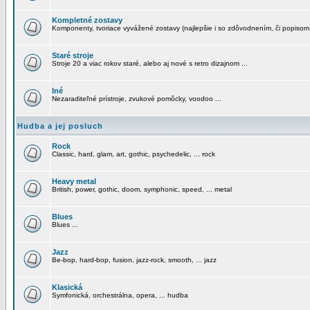
Kompletné zostavy
Komponenty, tvoriace vyvážené zostavy (najlepšie i so zdôvodnením, či popisom
Staré stroje
Stroje 20 a viac rokov staré, alebo aj nové s retro dizajnom ...
Iné
Nezaraditeľné prístroje, zvukové pomôcky, voodoo ...
Hudba a jej posluch
Rock
Classic, hard, glam, art, gothic, psychedelic, ... rock
Heavy metal
British, power, gothic, doom, symphonic, speed, ... metal
Blues
Blues ...
Jazz
Be-bop, hard-bop, fusion, jazz-rock, smooth, ... jazz
Klasická
Symfonická, orchestrálna, opera, ... hudba