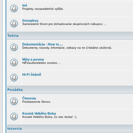
Iné
Projekty, nezaraditeľné vyššie.
Groupbuy
Samostatné fórum pre dohadovanie skupinových nákupov ...
Teória
Dokumentácia - How to ...
Dokumenty, návody, informácie, odkazy na ne (i lokálne uložená).
Mýty a povery
HiFi/audio/elektro voodoo ...
Hi-Fi čitáreň
Posádka
Členovia
Predstavenie členov.
Koutek Velkého Boba
Koutek Velkého Boba, čo viac dodať :-)
Inzercia