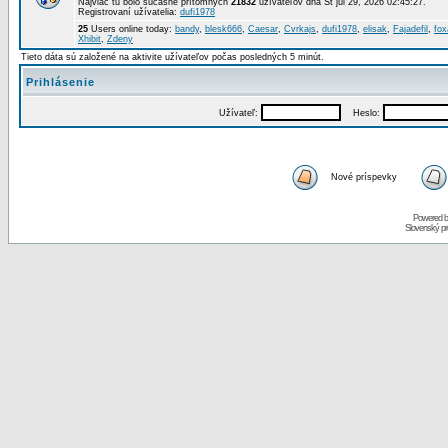
Najviac tu bolo súčasne prítomných
21832
užívateľov dňa St júl 29, 2026 02:45:27.
Registrovaní užívatelia:
dufi1978
25
Users online today:
bandy
,
blesk666
,
Caesar
,
Cvrkajs
,
dufi1978
,
elisak
,
Fajadefil
,
fox
Xhibit
,
Zdeny
Tieto dáta sú založené na aktivite užívateľov počas posledných 5 minút.
Prihlásenie
Užívateľ:
Heslo:
Nové príspevky
Powered 
Slovenský p