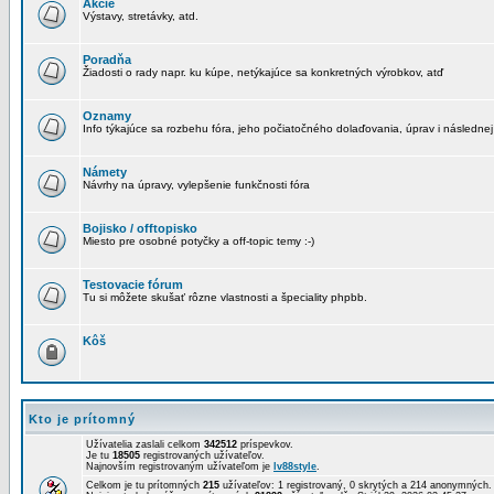
Akcie
Výstavy, stretávky, atd.
Poradňa
Žiadosti o rady napr. ku kúpe, netýkajúce sa konkretných výrobkov, atď
Oznamy
Info týkajúce sa rozbehu fóra, jeho počiatočného dolaďovania, úprav i následnej
Námety
Návrhy na úpravy, vylepšenie funkčnosti fóra
Bojisko / offtopisko
Miesto pre osobné potyčky a off-topic temy :-)
Testovacie fórum
Tu si môžete skušať rôzne vlastnosti a špeciality phpbb.
Kôš
Kto je prítomný
Užívatelia zaslali celkom
342512
príspevkov.
Je tu
18505
registrovaných užívateľov.
Najnovším registrovaným užívateľom je
lv88style
.
Celkom je tu prítomných
215
užívateľov: 1 registrovaný, 0 skrytých a 214 anonymných