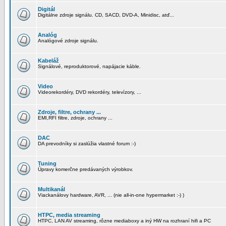
Digitál
Digitálne zdroje signálu. CD, SACD, DVD-A, Minidisc, atď...
Analóg
Analógové zdroje signálu.
Kabeláž
Signálové, reproduktorové, napájacie káble.
Video
Videorekordéry, DVD rekordéry, televízory, ...
Zdroje, filtre, ochrany ...
EMI,RFI filtre, zdroje, ochrany ...
DAC
DA prevodníky si zaslúžia vlastné forum :-)
Tuning
Úpravy komerčne predávaných výrobkov.
Multikanál
Viackanálovy hardware, AVR, ... (nie all-in-one hypermarket :-) )
HTPC, media streaming
HTPC, LAN AV streaming, rôzne mediaboxy a iný HW na rozhraní hifi a PC