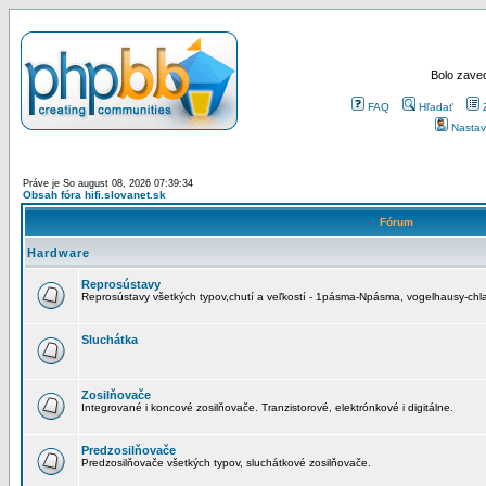
Bolo zaved
FAQ
Hľadať
Nastav
Práve je So august 08, 2026 07:39:34
Obsah fóra hifi.slovanet.sk
Fórum
Hardware
Reprosústavy
Reprosústavy všetkých typov,chutí a veľkostí - 1pásma-Npásma, vogelhausy-chla
Sluchátka
Zosilňovače
Integrované i koncové zosilňovače. Tranzistorové, elektrónkové i digitálne.
Predzosilňovače
Predzosilňovače všetkých typov, sluchátkové zosilňovače.