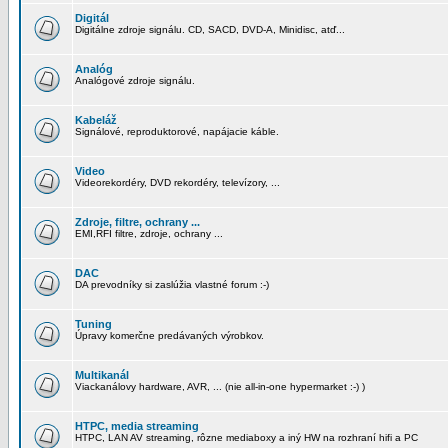
Digitál
Digitálne zdroje signálu. CD, SACD, DVD-A, Minidisc, atď...
Analóg
Analógové zdroje signálu.
Kabeláž
Signálové, reproduktorové, napájacie káble.
Video
Videorekordéry, DVD rekordéry, televízory, ...
Zdroje, filtre, ochrany ...
EMI,RFI filtre, zdroje, ochrany ...
DAC
DA prevodníky si zaslúžia vlastné forum :-)
Tuning
Úpravy komerčne predávaných výrobkov.
Multikanál
Viackanálovy hardware, AVR, ... (nie all-in-one hypermarket :-) )
HTPC, media streaming
HTPC, LAN AV streaming, rôzne mediaboxy a iný HW na rozhraní hifi a PC