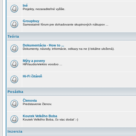
Iné
Projekty, nezaraditeľné vyššie.
Groupbuy
Samostatné fórum pre dohadovanie skupinových nákupov ...
Teória
Dokumentácia - How to ...
Dokumenty, návody, informácie, odkazy na ne (i lokálne uložená).
Mýty a povery
HiFi/audio/elektro voodoo ...
Hi-Fi čitáreň
Posádka
Členovia
Predstavenie členov.
Koutek Velkého Boba
Koutek Velkého Boba, čo viac dodať :-)
Inzercia