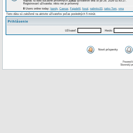
Najviac tu bolo súčasne prítomných
21832
užívateľov dňa St júl 29, 2026 02:45:27.
Registrovaní užívatelia: nikto nie je prítomný
8
Users online today:
bandy
,
Caesar
,
Fajadefil
,
foxal
,
nalimko33
,
tatko Tom
,
vma
Tieto dáta sú založené na aktivite užívateľov počas posledných 5 minút.
Prihlásenie
Užívateľ:
Heslo:
Nové príspevky
Powered 
Slovenský p