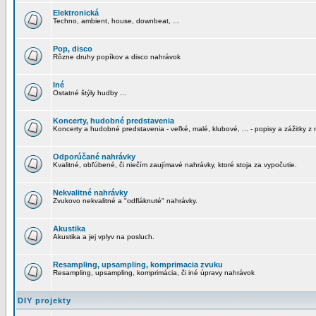
Elektronická
Techno, ambient, house, downbeat, ...
Pop, disco
Rôzne druhy popíkov a disco nahrávok
Iné
Ostatné štýly hudby ...
Koncerty, hudobné predstavenia
Koncerty a hudobné predstavenia - veľké, malé, klubové, ... - popisy a zážitky z 
Odporúčané nahrávky
Kvalitné, obľúbené, či niečím zaujímavé nahrávky, ktoré stoja za vypočutie.
Nekvalitné nahrávky
Zvukovo nekvalitné a "odfláknuté" nahrávky.
Akustika
Akustika a jej vplyv na posluch.
Resampling, upsampling, komprimacia zvuku
Resampling, upsampling, komprimácia, či iné úpravy nahrávok
DIY projekty