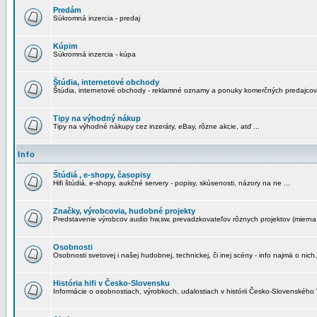
Predám
Súkromná inzercia - predaj
Kúpim
Súkromná inzercia - kúpa
Štúdia, internetové obchody
Štúdia, internetové obchody - reklamné oznamy a ponuky komerčných predajcov
Tipy na výhodný nákup
Tipy na výhodné nákupy cez inzeráty, eBay, rôzne akcie, atď ...
Info
Štúdiá , e-shopy, časopisy
Hifi štúdiá, e-shopy, aukčné servery - popisy, skúsenosti, názory na ne ...
Značky, výrobcovia, hudobné projekty
Predstavenie výrobcov audio hw,sw, prevadzkovateľov rôznych projektov (mierna 
Osobnosti
Osobnosti svetovej i našej hudobnej, technickej, či inej scény - info najmä o nich,
História hifi v Česko-Slovensku
Informácie o osobnostiach, výrobkoch, udalostiach v histórii Česko-Slovenského "