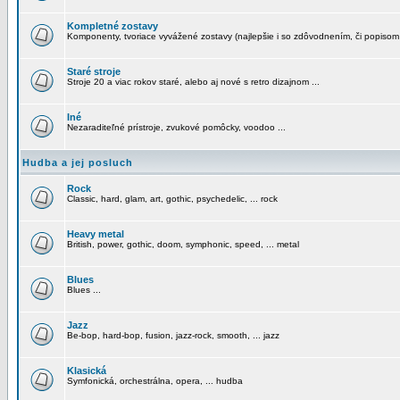
Kompletné zostavy
Komponenty, tvoriace vyvážené zostavy (najlepšie i so zdôvodnením, či popisom
Staré stroje
Stroje 20 a viac rokov staré, alebo aj nové s retro dizajnom ...
Iné
Nezaraditeľné prístroje, zvukové pomôcky, voodoo ...
Hudba a jej posluch
Rock
Classic, hard, glam, art, gothic, psychedelic, ... rock
Heavy metal
British, power, gothic, doom, symphonic, speed, ... metal
Blues
Blues ...
Jazz
Be-bop, hard-bop, fusion, jazz-rock, smooth, ... jazz
Klasická
Symfonická, orchestrálna, opera, ... hudba