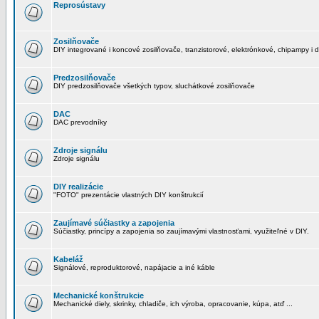
Reprosústavy
Zosilňovače
DIY integrované i koncové zosilňovače, tranzistorové, elektrónkové, chipampy i d
Predzosilňovače
DIY predzosilňovače všetkých typov, sluchátkové zosilňovače
DAC
DAC prevodníky
Zdroje signálu
Zdroje signálu
DIY realizácie
"FOTO" prezentácie vlastných DIY konštrukcií
Zaujímavé súčiastky a zapojenia
Súčiastky, princípy a zapojenia so zaujímavými vlastnosťami, využiteľné v DIY.
Kabeláž
Signálové, reproduktorové, napájacie a iné káble
Mechanické konštrukcie
Mechanické diely, skrinky, chladiče, ich výroba, opracovanie, kúpa, atď ...