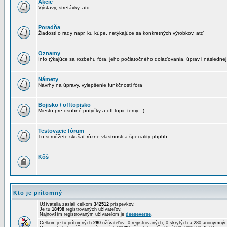
Akcie
Výstavy, stretávky, atd.
Poradňa
Žiadosti o rady napr. ku kúpe, netýkajúce sa konkretných výrobkov, atď
Oznamy
Info týkajúce sa rozbehu fóra, jeho počiatočného dolaďovania, úprav i následnej
Námety
Návrhy na úpravy, vylepšenie funkčnosti fóra
Bojisko / offtopisko
Miesto pre osobné potyčky a off-topic temy :-)
Testovacie fórum
Tu si môžete skušať rôzne vlastnosti a špeciality phpbb.
Kôš
Kto je prítomný
Užívatelia zaslali celkom
342512
príspevkov.
Je tu
18498
registrovaných užívateľov.
Najnovším registrovaným užívateľom je
deeseverse
.
Celkom je tu prítomných
280
užívateľov: 0 registrovaných, 0 skrytých a 280 anonymn