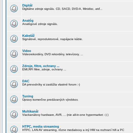
Digitál
Digitálne zdroje signálu. CD, SACD, DVD-A, Minidisc, atď...
Analóg
Analógové zdroje signálu.
Kabeláž
Signálové, reproduktorové, napájacie káble.
Video
Videorekordéry, DVD rekordéry, televízory, ...
Zdroje, filtre, ochrany ...
EMI,RFI filtre, zdroje, ochrany ...
DAC
DA prevodníky si zaslúžia vlastné forum :-)
Tuning
Úpravy komerčne predávaných výrobkov.
Multikanál
Viackanálovy hardware, AVR, ... (nie all-in-one hypermarket :-) )
HTPC, media streaming
HTPC, LAN AV streaming, rôzne mediaboxy a iný HW na rozhraní hifi a PC