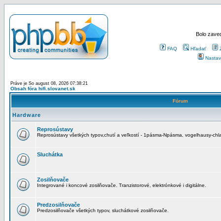
Bolo zaved
FAQ
Hľadať
Nastav
Práve je So august 08, 2026 07:38:21
Obsah fóra hifi.slovanet.sk
Fórum
Hardware
Reprosústavy
Reprosústavy všetkých typov,chutí a veľkostí - 1pásma-Npásma, vogelhausy-chla
Sluchátka
Zosilňovače
Integrované i koncové zosilňovače. Tranzistorové, elektrónkové i digitálne.
Predzosilňovače
Predzosilňovače všetkých typov, sluchátkové zosilňovače.