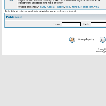
Najviac tu bolo súčasne prítomných
21832
užívateľov dňa St júl 29, 2026 02:45:27.
Registrovaní užívatelia: nikto nie je prítomný
8
Users online today:
bandy
,
Caesar
,
Fajadefil
,
foxal
,
nalimko33
,
tatko Tom
,
vma
Tieto dáta sú založené na aktivite užívateľov počas posledných 5 minút.
Prihlásenie
Užívateľ:
Heslo:
Nové príspevky
Powered 
Slovenský p