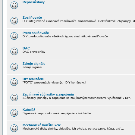
Reprosústavy
Zosilňovače
DIY integrované i koncové zosilňovače, tranzistorové, elektrónkové, chipampy i d
Predzosilňovače
DIY predzosilňovače všetkých typov, sluchátkové zosilňovače
DAC
DAC prevodníky
Zdroje signálu
Zdroje signálu
DIY realizácie
"FOTO" prezentácie vlastných DIY konštrukcií
Zaujímavé súčiastky a zapojenia
Súčiastky, princípy a zapojenia so zaujímavými vlastnosťami, využiteľné v DIY.
Kabeláž
Signálové, reproduktorové, napájacie a iné káble
Mechanické konštrukcie
Mechanické diely, skrinky, chladiče, ich výroba, opracovanie, kúpa, atď ...