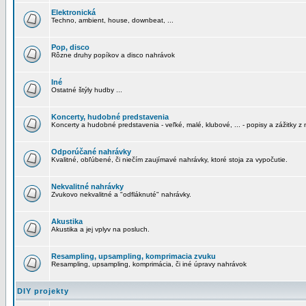
Elektronická
Techno, ambient, house, downbeat, ...
Pop, disco
Rôzne druhy popíkov a disco nahrávok
Iné
Ostatné štýly hudby ...
Koncerty, hudobné predstavenia
Koncerty a hudobné predstavenia - veľké, malé, klubové, ... - popisy a zážitky z 
Odporúčané nahrávky
Kvalitné, obľúbené, či niečím zaujímavé nahrávky, ktoré stoja za vypočutie.
Nekvalitné nahrávky
Zvukovo nekvalitné a "odfláknuté" nahrávky.
Akustika
Akustika a jej vplyv na posluch.
Resampling, upsampling, komprimacia zvuku
Resampling, upsampling, komprimácia, či iné úpravy nahrávok
DIY projekty