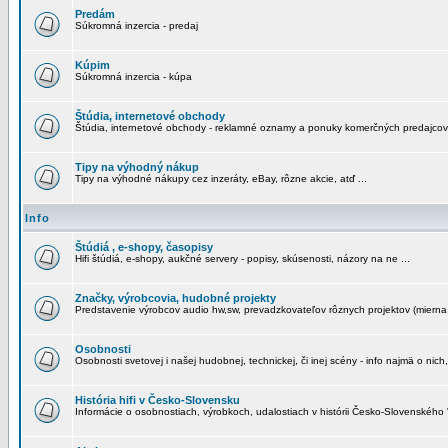
Predám
Súkromná inzercia - predaj
Kúpim
Súkromná inzercia - kúpa
Štúdia, internetové obchody
Štúdia, internetové obchody - reklamné oznamy a ponuky komerčných predajcov
Tipy na výhodný nákup
Tipy na výhodné nákupy cez inzeráty, eBay, rôzne akcie, atď ...
Info
Štúdiá , e-shopy, časopisy
Hifi štúdiá, e-shopy, aukčné servery - popisy, skúsenosti, názory na ne ...
Značky, výrobcovia, hudobné projekty
Predstavenie výrobcov audio hw,sw, prevadzkovateľov rôznych projektov (mierna 
Osobnosti
Osobnosti svetovej i našej hudobnej, technickej, či inej scény - info najmä o nich,
História hifi v Česko-Slovensku
Informácie o osobnostiach, výrobkoch, udalostiach v histórii Česko-Slovenského "