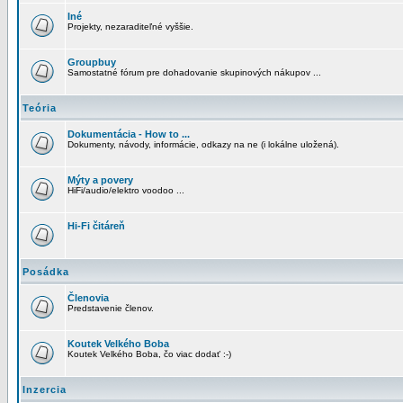
Iné
Projekty, nezaraditeľné vyššie.
Groupbuy
Samostatné fórum pre dohadovanie skupinových nákupov ...
Teória
Dokumentácia - How to ...
Dokumenty, návody, informácie, odkazy na ne (i lokálne uložená).
Mýty a povery
HiFi/audio/elektro voodoo ...
Hi-Fi čitáreň
Posádka
Členovia
Predstavenie členov.
Koutek Velkého Boba
Koutek Velkého Boba, čo viac dodať :-)
Inzercia