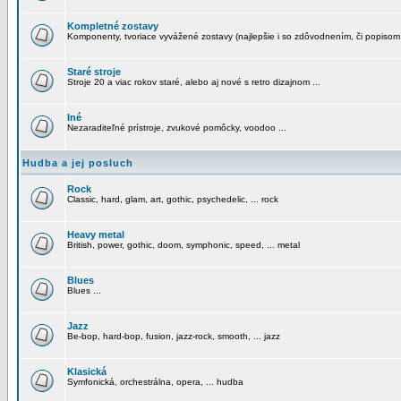
Kompletné zostavy
Komponenty, tvoriace vyvážené zostavy (najlepšie i so zdôvodnením, či popisom
Staré stroje
Stroje 20 a viac rokov staré, alebo aj nové s retro dizajnom ...
Iné
Nezaraditeľné prístroje, zvukové pomôcky, voodoo ...
Hudba a jej posluch
Rock
Classic, hard, glam, art, gothic, psychedelic, ... rock
Heavy metal
British, power, gothic, doom, symphonic, speed, ... metal
Blues
Blues ...
Jazz
Be-bop, hard-bop, fusion, jazz-rock, smooth, ... jazz
Klasická
Symfonická, orchestrálna, opera, ... hudba