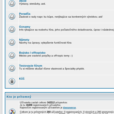
Akcie
Výstavy, stretávky, atd.
Poradňa
Žiadosti o rady napr. ku kúpe, netýkajúce sa konkretných výrobkov, atď
Oznamy
Info týkajúce sa rozbehu fóra, jeho počiatočného dolaďovania, úprav i následnej
Námety
Návrhy na úpravy, vylepšenie funkčnosti fóra
Bojisko / offtopisko
Miesto pre osobné potyčky a off-topic temy :-)
Testovacie fórum
Tu si môžete skušať rôzne vlastnosti a špeciality phpbb.
Kôš
Kto je prítomný
Užívatelia zaslali celkom
342512
príspevkov.
Je tu
18498
registrovaných užívateľov.
Najnovším registrovaným užívateľom je
deeseverse
.
Celkom je tu prítomných
260
užívateľov: 0 registrovaných, 0 skrytých a 260 anonymn