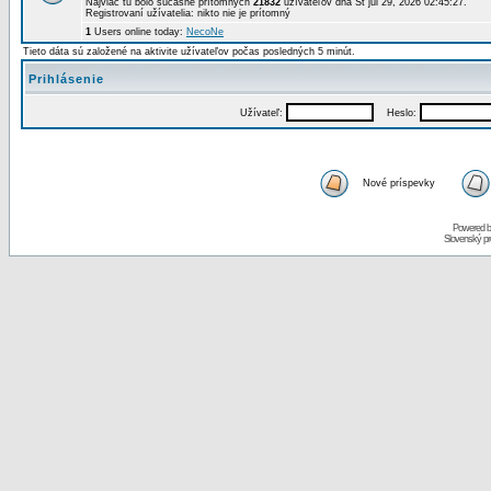
Najviac tu bolo súčasne prítomných
21832
užívateľov dňa St júl 29, 2026 02:45:27.
Registrovaní užívatelia: nikto nie je prítomný
1
Users online today:
NecoNe
Tieto dáta sú založené na aktivite užívateľov počas posledných 5 minút.
Prihlásenie
Užívateľ:
Heslo:
Nové príspevky
Powered 
Slovenský p