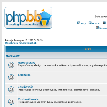
Bolo zaved
FAQ
Hľadať
Nastav
Práve je Po august 10, 2026 04:06:19
Obsah fóra hifi.slovanet.sk
Fórum
Hardware
Reprosústavy
Reprosústavy všetkých typov,chutí a veľkostí - 1pásma-Npásma, vogelhausy-chla
Sluchátka
Zosilňovače
Integrované i koncové zosilňovače. Tranzistorové, elektrónkové i digitálne.
Predzosilňovače
Predzosilňovače všetkých typov, sluchátkové zosilňovače.