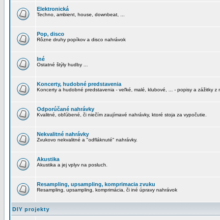
Elektronická
Techno, ambient, house, downbeat, ...
Pop, disco
Rôzne druhy popíkov a disco nahrávok
Iné
Ostatné štýly hudby ...
Koncerty, hudobné predstavenia
Koncerty a hudobné predstavenia - veľké, malé, klubové, ... - popisy a zážitky z 
Odporúčané nahrávky
Kvalitné, obľúbené, či niečím zaujímavé nahrávky, ktoré stoja za vypočutie.
Nekvalitné nahrávky
Zvukovo nekvalitné a "odfláknuté" nahrávky.
Akustika
Akustika a jej vplyv na posluch.
Resampling, upsampling, komprimacia zvuku
Resampling, upsampling, komprimácia, či iné úpravy nahrávok
DIY projekty