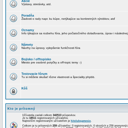
Akcie
Výstavy, stretávky, atd.
Poradňa
Žiadosti o rady napr. ku kúpe, netýkajúce sa konkretných výrobkov, atď
Oznamy
Info týkajúce sa rozbehu fóra, jeho počiatočného dolaďovania, úprav i následnej
Námety
Návrhy na úpravy, vylepšenie funkčnosti fóra
Bojisko / offtopisko
Miesto pre osobné potyčky a off-topic temy :-)
Testovacie fórum
Tu si môžete skušať rôzne vlastnosti a špeciality phpbb.
Kôš
Kto je prítomný
Užívatelia zaslali celkom
342513
príspevkov.
Je tu
18511
registrovaných užívateľov.
Najnovším registrovaným užívateľom je
hitclubgamesio
.
Celkom je tu prítomných
259
užívateľov: 0 registrovaných, 0 skrytých a 259 anonymn