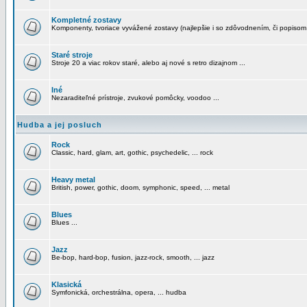
Kompletné zostavy
Komponenty, tvoriace vyvážené zostavy (najlepšie i so zdôvodnením, či popisom
Staré stroje
Stroje 20 a viac rokov staré, alebo aj nové s retro dizajnom ...
Iné
Nezaraditeľné prístroje, zvukové pomôcky, voodoo ...
Hudba a jej posluch
Rock
Classic, hard, glam, art, gothic, psychedelic, ... rock
Heavy metal
British, power, gothic, doom, symphonic, speed, ... metal
Blues
Blues ...
Jazz
Be-bop, hard-bop, fusion, jazz-rock, smooth, ... jazz
Klasická
Symfonická, orchestrálna, opera, ... hudba