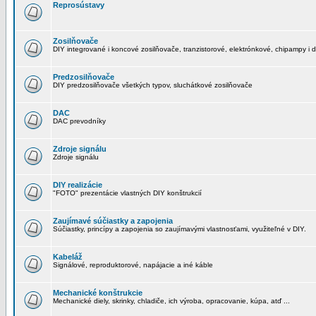
Reprosústavy
Zosilňovače
DIY integrované i koncové zosilňovače, tranzistorové, elektrónkové, chipampy i d
Predzosilňovače
DIY predzosilňovače všetkých typov, sluchátkové zosilňovače
DAC
DAC prevodníky
Zdroje signálu
Zdroje signálu
DIY realizácie
"FOTO" prezentácie vlastných DIY konštrukcií
Zaujímavé súčiastky a zapojenia
Súčiastky, princípy a zapojenia so zaujímavými vlastnosťami, využiteľné v DIY.
Kabeláž
Signálové, reproduktorové, napájacie a iné káble
Mechanické konštrukcie
Mechanické diely, skrinky, chladiče, ich výroba, opracovanie, kúpa, atď ...