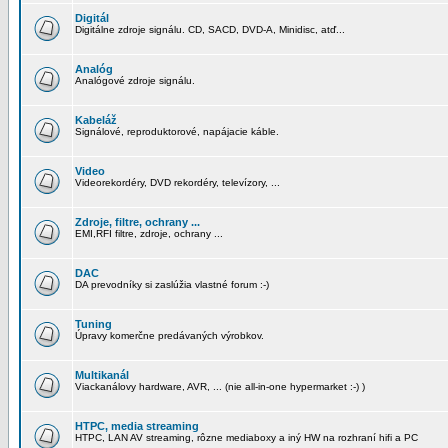
Digitál
Digitálne zdroje signálu. CD, SACD, DVD-A, Minidisc, atď...
Analóg
Analógové zdroje signálu.
Kabeláž
Signálové, reproduktorové, napájacie káble.
Video
Videorekordéry, DVD rekordéry, televízory, ...
Zdroje, filtre, ochrany ...
EMI,RFI filtre, zdroje, ochrany ...
DAC
DA prevodníky si zaslúžia vlastné forum :-)
Tuning
Úpravy komerčne predávaných výrobkov.
Multikanál
Viackanálovy hardware, AVR, ... (nie all-in-one hypermarket :-) )
HTPC, media streaming
HTPC, LAN AV streaming, rôzne mediaboxy a iný HW na rozhraní hifi a PC