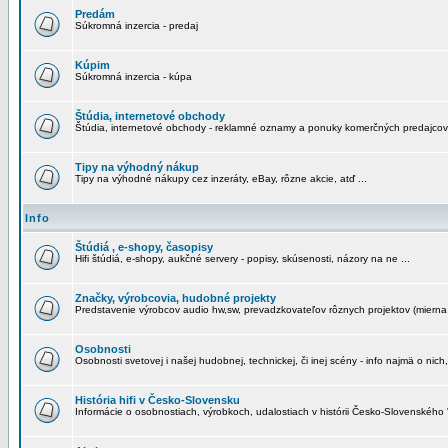
Predám
Súkromná inzercia - predaj
Kúpim
Súkromná inzercia - kúpa
Štúdia, internetové obchody
Štúdia, internetové obchody - reklamné oznamy a ponuky komerčných predajcov
Tipy na výhodný nákup
Tipy na výhodné nákupy cez inzeráty, eBay, rôzne akcie, atď ...
Info
Štúdiá , e-shopy, časopisy
Hifi štúdiá, e-shopy, aukčné servery - popisy, skúsenosti, názory na ne ...
Značky, výrobcovia, hudobné projekty
Predstavenie výrobcov audio hw,sw, prevadzkovateľov rôznych projektov (mierna 
Osobnosti
Osobnosti svetovej i našej hudobnej, technickej, či inej scény - info najmä o nich,
História hifi v Česko-Slovensku
Informácie o osobnostiach, výrobkoch, udalostiach v histórii Česko-Slovenského "