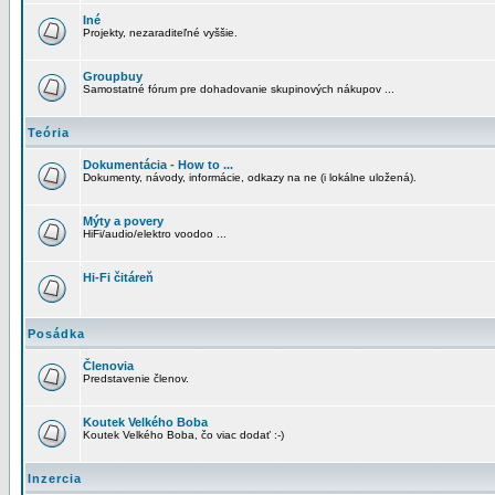
Iné
Projekty, nezaraditeľné vyššie.
Groupbuy
Samostatné fórum pre dohadovanie skupinových nákupov ...
Teória
Dokumentácia - How to ...
Dokumenty, návody, informácie, odkazy na ne (i lokálne uložená).
Mýty a povery
HiFi/audio/elektro voodoo ...
Hi-Fi čitáreň
Posádka
Členovia
Predstavenie členov.
Koutek Velkého Boba
Koutek Velkého Boba, čo viac dodať :-)
Inzercia