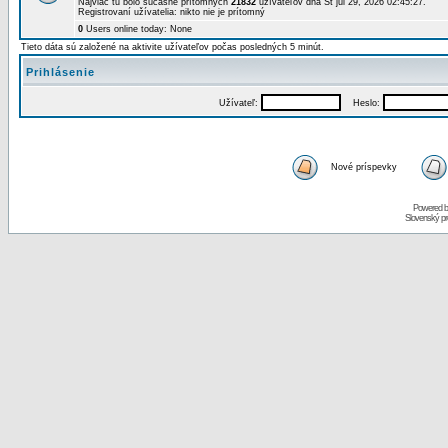
Najviac tu bolo súčasne prítomných
21832
užívateľov dňa St júl 29, 2026 02:45:27.
Registrovaní užívatelia: nikto nie je prítomný
0
Users online today: None
Tieto dáta sú založené na aktivite užívateľov počas posledných 5 minút.
Prihlásenie
Užívateľ:
Heslo:
Nové príspevky
Powered 
Slovenský p