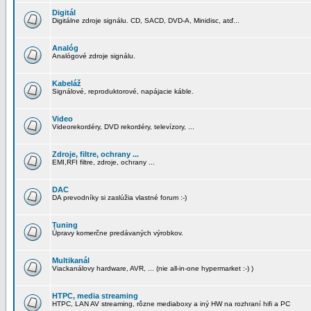
Digitál
Digitálne zdroje signálu. CD, SACD, DVD-A, Minidisc, atď...
Analóg
Analógové zdroje signálu.
Kabeláž
Signálové, reproduktorové, napájacie káble.
Video
Videorekordéry, DVD rekordéry, televízory, ...
Zdroje, filtre, ochrany ...
EMI,RFI filtre, zdroje, ochrany ...
DAC
DA prevodníky si zaslúžia vlastné forum :-)
Tuning
Úpravy komerčne predávaných výrobkov.
Multikanál
Viackanálovy hardware, AVR, ... (nie all-in-one hypermarket :-) )
HTPC, media streaming
HTPC, LAN AV streaming, rôzne mediaboxy a iný HW na rozhraní hifi a PC