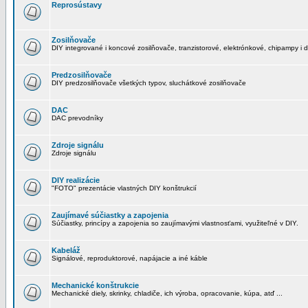
Reprosústavy
Zosilňovače
DIY integrované i koncové zosilňovače, tranzistorové, elektrónkové, chipampy i d
Predzosilňovače
DIY predzosilňovače všetkých typov, sluchátkové zosilňovače
DAC
DAC prevodníky
Zdroje signálu
Zdroje signálu
DIY realizácie
"FOTO" prezentácie vlastných DIY konštrukcií
Zaujímavé súčiastky a zapojenia
Súčiastky, princípy a zapojenia so zaujímavými vlastnosťami, využiteľné v DIY.
Kabeláž
Signálové, reproduktorové, napájacie a iné káble
Mechanické konštrukcie
Mechanické diely, skrinky, chladiče, ich výroba, opracovanie, kúpa, atď ...