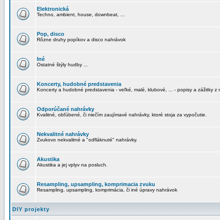
Elektronická
Techno, ambient, house, downbeat, ...
Pop, disco
Rôzne druhy popíkov a disco nahrávok
Iné
Ostatné štýly hudby ...
Koncerty, hudobné predstavenia
Koncerty a hudobné predstavenia - veľké, malé, klubové, ... - popisy a zážitky z 
Odporúčané nahrávky
Kvalitné, obľúbené, či niečím zaujímavé nahrávky, ktoré stoja za vypočutie.
Nekvalitné nahrávky
Zvukovo nekvalitné a "odfláknuté" nahrávky.
Akustika
Akustika a jej vplyv na posluch.
Resampling, upsampling, komprimacia zvuku
Resampling, upsampling, komprimácia, či iné úpravy nahrávok
DIY projekty