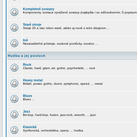
Kompletné zostavy
Komponenty, tvoriace vyvážené zostavy (najlepšie i so zdôvodnením, či popisom
Staré stroje
Stroje 20 a viac rokov staré, alebo aj nové s retro dizajnom ...
Iné
Nezaraditeľné prístroje, zvukové pomôcky, voodoo ...
Hudba a jej posluch
Rock
Classic, hard, glam, art, gothic, psychedelic, ... rock
Heavy metal
British, power, gothic, doom, symphonic, speed, ... metal
Blues
Blues ...
Jazz
Be-bop, hard-bop, fusion, jazz-rock, smooth, ... jazz
Klasická
Symfonická, orchestrálna, opera, ... hudba