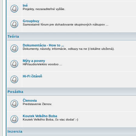
Iné
Projekty, nezaraditeľné vyššie.
Groupbuy
Samostatné fórum pre dohadovanie skupinových nákupov ...
Teória
Dokumentácia - How to ...
Dokumenty, návody, informácie, odkazy na ne (i lokálne uložená).
Mýty a povery
HiFi/audio/elektro voodoo ...
Hi-Fi čitáreň
Posádka
Členovia
Predstavenie členov.
Koutek Velkého Boba
Koutek Velkého Boba, čo viac dodať :-)
Inzercia