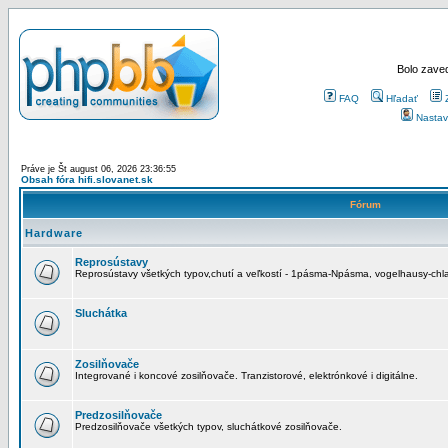
Bolo zaved
FAQ
Hľadať
Nastav
Práve je Št august 06, 2026 23:36:55
Obsah fóra hifi.slovanet.sk
Fórum
Hardware
Reprosústavy
Reprosústavy všetkých typov,chutí a veľkostí - 1pásma-Npásma, vogelhausy-chla
Sluchátka
Zosilňovače
Integrované i koncové zosilňovače. Tranzistorové, elektrónkové i digitálne.
Predzosilňovače
Predzosilňovače všetkých typov, sluchátkové zosilňovače.