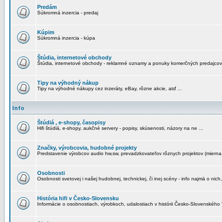
Predám
Súkromná inzercia - predaj
Kúpim
Súkromná inzercia - kúpa
Štúdia, internetové obchody
Štúdia, internetové obchody - reklamné oznamy a ponuky komerčných predajcov
Tipy na výhodný nákup
Tipy na výhodné nákupy cez inzeráty, eBay, rôzne akcie, atď ...
Info
Štúdiá , e-shopy, časopisy
Hifi štúdiá, e-shopy, aukčné servery - popisy, skúsenosti, názory na ne ...
Značky, výrobcovia, hudobné projekty
Predstavenie výrobcov audio hw,sw, prevadzkovateľov rôznych projektov (mierna 
Osobnosti
Osobnosti svetovej i našej hudobnej, technickej, či inej scény - info najmä o nich,
História hifi v Česko-Slovensku
Informácie o osobnostiach, výrobkoch, udalostiach v histórii Česko-Slovenského "