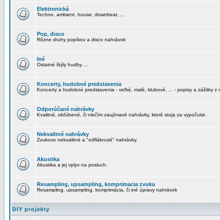
Elektronická
Techno, ambient, house, downbeat, ...
Pop, disco
Rôzne druhy popíkov a disco nahrávok
Iné
Ostatné štýly hudby ...
Koncerty, hudobné predstavenia
Koncerty a hudobné predstavenia - veľké, malé, klubové, ... - popisy a zážitky z 
Odporúčané nahrávky
Kvalitné, obľúbené, či niečím zaujímavé nahrávky, ktoré stoja za vypočutie.
Nekvalitné nahrávky
Zvukovo nekvalitné a "odfláknuté" nahrávky.
Akustika
Akustika a jej vplyv na posluch.
Resampling, upsampling, komprimacia zvuku
Resampling, upsampling, komprimácia, či iné úpravy nahrávok
DIY projekty