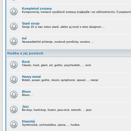
Kompletné zostavy
Komponenty, tvoriace vyvážené zostavy (najlepšie i so zdôvodnením, či popisom
Staré stroje
Stroje 20 a viac rokov staré, alebo aj nové s retro dizajnom ...
Iné
Nezaraditeľné prístroje, zvukové pomôcky, voodoo ...
Hudba a jej posluch
Rock
Classic, hard, glam, art, gothic, psychedelic, ... rock
Heavy metal
British, power, gothic, doom, symphonic, speed, ... metal
Blues
Blues ...
Jazz
Be-bop, hard-bop, fusion, jazz-rock, smooth, ... jazz
Klasická
Symfonická, orchestrálna, opera, ... hudba