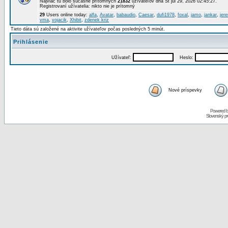
Najviac tu bolo súčasne prítomných
21832
užívateľov dňa St júl 29, 2026 02:45:27.
Registrovaní užívatelia: nikto nie je prítomný
29
Users online today:
alfa
,
Avatar
,
babaudio
,
Caesar
,
dufi1978
,
foxal
,
jamo
,
jankar
,
jer
vma
,
vojacik
,
Xhibit
,
zdenek kriz
Tieto dáta sú založené na aktivite užívateľov počas posledných 5 minút.
Prihlásenie
Užívateľ:
Heslo:
Nové príspevky
Powered 
Slovenský p