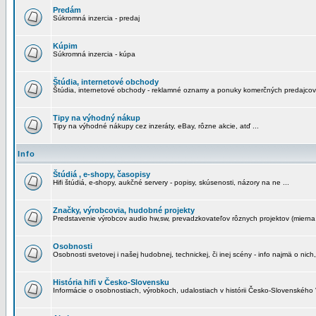
Predám
Súkromná inzercia - predaj
Kúpim
Súkromná inzercia - kúpa
Štúdia, internetové obchody
Štúdia, internetové obchody - reklamné oznamy a ponuky komerčných predajcov
Tipy na výhodný nákup
Tipy na výhodné nákupy cez inzeráty, eBay, rôzne akcie, atď ...
Info
Štúdiá , e-shopy, časopisy
Hifi štúdiá, e-shopy, aukčné servery - popisy, skúsenosti, názory na ne ...
Značky, výrobcovia, hudobné projekty
Predstavenie výrobcov audio hw,sw, prevadzkovateľov rôznych projektov (mierna 
Osobnosti
Osobnosti svetovej i našej hudobnej, technickej, či inej scény - info najmä o nich,
História hifi v Česko-Slovensku
Informácie o osobnostiach, výrobkoch, udalostiach v histórii Česko-Slovenského "