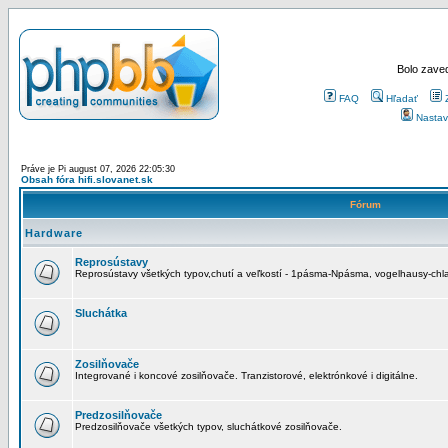
Bolo zaved
FAQ
Hľadať
Nastav
Práve je Pi august 07, 2026 22:05:30
Obsah fóra hifi.slovanet.sk
Fórum
Hardware
Reprosústavy
Reprosústavy všetkých typov,chutí a veľkostí - 1pásma-Npásma, vogelhausy-chla
Sluchátka
Zosilňovače
Integrované i koncové zosilňovače. Tranzistorové, elektrónkové i digitálne.
Predzosilňovače
Predzosilňovače všetkých typov, sluchátkové zosilňovače.