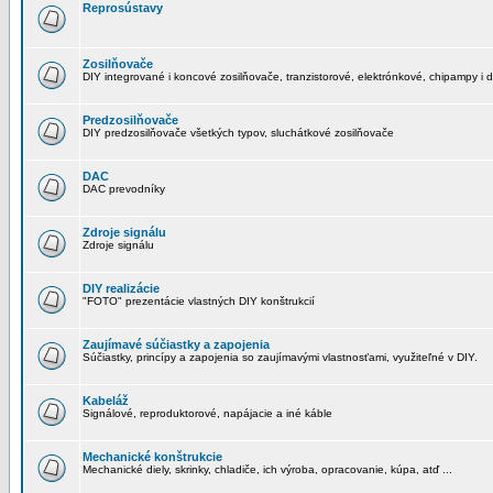
Reprosústavy
Zosilňovače
DIY integrované i koncové zosilňovače, tranzistorové, elektrónkové, chipampy i d
Predzosilňovače
DIY predzosilňovače všetkých typov, sluchátkové zosilňovače
DAC
DAC prevodníky
Zdroje signálu
Zdroje signálu
DIY realizácie
"FOTO" prezentácie vlastných DIY konštrukcií
Zaujímavé súčiastky a zapojenia
Súčiastky, princípy a zapojenia so zaujímavými vlastnosťami, využiteľné v DIY.
Kabeláž
Signálové, reproduktorové, napájacie a iné káble
Mechanické konštrukcie
Mechanické diely, skrinky, chladiče, ich výroba, opracovanie, kúpa, atď ...