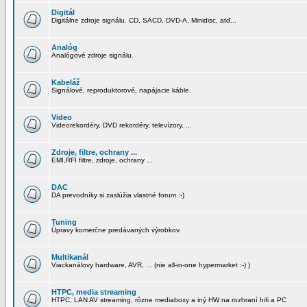
Digitál
Digitálne zdroje signálu. CD, SACD, DVD-A, Minidisc, atď...
Analóg
Analógové zdroje signálu.
Kabeláž
Signálové, reproduktorové, napájacie káble.
Video
Videorekordéry, DVD rekordéry, televízory, ...
Zdroje, filtre, ochrany ...
EMI,RFI filtre, zdroje, ochrany ...
DAC
DA prevodníky si zaslúžia vlastné forum :-)
Tuning
Úpravy komerčne predávaných výrobkov.
Multikanál
Viackanálovy hardware, AVR, ... (nie all-in-one hypermarket :-) )
HTPC, media streaming
HTPC, LAN AV streaming, rôzne mediaboxy a iný HW na rozhraní hifi a PC