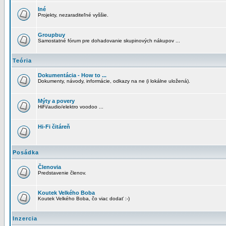
Iné
Projekty, nezaraditeľné vyššie.
Groupbuy
Samostatné fórum pre dohadovanie skupinových nákupov ...
Teória
Dokumentácia - How to ...
Dokumenty, návody, informácie, odkazy na ne (i lokálne uložená).
Mýty a povery
HiFi/audio/elektro voodoo ...
Hi-Fi čitáreň
Posádka
Členovia
Predstavenie členov.
Koutek Velkého Boba
Koutek Velkého Boba, čo viac dodať :-)
Inzercia