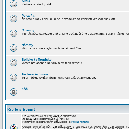
Akcie
Výstavy, stretávky, atd.
Poradňa
Žiadosti o rady napr. ku kúpe, netýkajúce sa konkretných výrobkov, atď
Oznamy
Info týkajúce sa rozbehu fóra, jeho počiatočného dolaďovania, úprav i následnej
Námety
Návrhy na úpravy, vylepšenie funkčnosti fóra
Bojisko / offtopisko
Miesto pre osobné potyčky a off-topic temy :-)
Testovacie fórum
Tu si môžete skušať rôzne vlastnosti a špeciality phpbb.
Kôš
Kto je prítomný
Užívatelia zaslali celkom
342512
príspevkov.
Je tu
18495
registrovaných užívateľov.
Najnovším registrovaným užívateľom je
ravindrankhx
.
Celkom je tu prítomných
237
užívateľov: 0 registrovaných, 0 skrytých a 237 anonymn