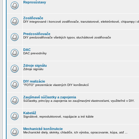
Reprosústavy
Zosilňovače
DIY integrované i koncové zosilňovače, tranzistorové, elektrónkové, chipampy i d
Predzosilňovače
DIY predzosilňovače všetkých typov, sluchátkové zosilňovače
DAC
DAC prevodníky
Zdroje signálu
Zdroje signálu
DIY realizácie
"FOTO" prezentácie vlastných DIY konštrukcií
Zaujímavé súčiastky a zapojenia
Súčiastky, princípy a zapojenia so zaujímavými vlastnosťami, využiteľné v DIY.
Kabeláž
Signálové, reproduktorové, napájacie a iné káble
Mechanické konštrukcie
Mechanické diely, skrinky, chladiče, ich výroba, opracovanie, kúpa, atď ...