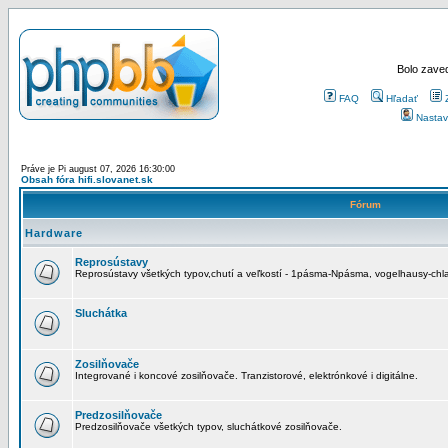
Bolo zaved
FAQ
Hľadať
Nastav
Práve je Pi august 07, 2026 16:30:00
Obsah fóra hifi.slovanet.sk
Fórum
Hardware
Reprosústavy
Reprosústavy všetkých typov,chutí a veľkostí - 1pásma-Npásma, vogelhausy-chla
Sluchátka
Zosilňovače
Integrované i koncové zosilňovače. Tranzistorové, elektrónkové i digitálne.
Predzosilňovače
Predzosilňovače všetkých typov, sluchátkové zosilňovače.