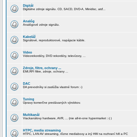
Digitál
Digitálne zdroje signálu. CD, SACD, DVD-A, Minidisc, atď...
Analóg
Analógové zdroje signálu.
Kabeláž
Signálové, reproduktorové, napájacie káble.
Video
Videorekordéry, DVD rekordéry, televízory, ...
Zdroje, filtre, ochrany ...
EMI,RFI filtre, zdroje, ochrany ...
DAC
DA prevodníky si zaslúžia vlastné forum :-)
Tuning
Úpravy komerčne predávaných výrobkov.
Multikanál
Viackanálovy hardware, AVR, ... (nie all-in-one hypermarket :-) )
HTPC, media streaming
HTPC, LAN AV streaming, rôzne mediaboxy a iný HW na rozhraní hifi a PC