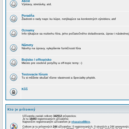
Akcie
Výstavy, stretávky, atd.
Poradňa
Žiadosti o rady napr. ku kúpe, netýkajúce sa konkretných výrobkov, atď
Oznamy
Info týkajúce sa rozbehu fóra, jeho počiatočného dolaďovania, úprav i následnej
Námety
Návrhy na úpravy, vylepšenie funkčnosti fóra
Bojisko / offtopisko
Miesto pre osobné potyčky a off-topic temy :-)
Testovacie fórum
Tu si môžete skušať rôzne vlastnosti a špeciality phpbb.
Kôš
Kto je prítomný
Užívatelia zaslali celkom
342512
príspevkov.
Je tu
18493
registrovaných užívateľov.
Najnovším registrovaným užívateľom je
nhacaisx88bio
.
Celkom je tu prítomných
244
užívateľov: 0 registrovaných, 0 skrytých a 244 anonymn