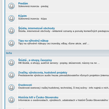
Predám
Súkromná inzercia - predaj
Kúpim
Súkromná inzercia - kúpa
Štúdia, internetové obchody
Štúdia, internetové obchody - reklamné oznamy a ponuky komerčných predajcov
Tipy na výhodný nákup
Tipy na výhodné nákupy cez inzeráty, eBay, rôzne akcie, atď ...
Info
Štúdiá , e-shopy, časopisy
Hifi štúdiá, e-shopy, aukčné servery - popisy, skúsenosti, názory na ne ...
Značky, výrobcovia, hudobné projekty
Predstavenie výrobcov audio hw,sw, prevadzkovateľov rôznych projektov (mierna 
Osobnosti
Osobnosti svetovej i našej hudobnej, technickej, či inej scény - info najmä o nich,
História hifi v Česko-Slovensku
Informácie o osobnostiach, výrobkoch, udalostiach v histórii Česko-Slovenského "