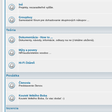
Iné
Projekty, nezaraditeľné vyššie.
Groupbuy
Samostatné fórum pre dohadovanie skupinových nákupov ...
Teória
Dokumentácia - How to ...
Dokumenty, návody, informácie, odkazy na ne (i lokálne uložená).
Mýty a povery
HiFi/audio/elektro voodoo ...
Hi-Fi čitáreň
Posádka
Členovia
Predstavenie členov.
Koutek Velkého Boba
Koutek Velkého Boba, čo viac dodať :-)
Inzercia