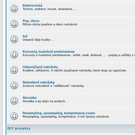
Elektronická
Techno, ambient, house, downbeat, ...
Pop, disco
Rôzne druhy popíkov a disco nahrávok
Iné
Ostatné štýly hudby ...
Koncerty, hudobné predstavenia
Koncerty a hudobné predstavenia - veľké, malé, klubové, ... - popisy a zážitky z 
Odporúčané nahrávky
Kvalitné, obľúbené, či niečím zaujímavé nahrávky, ktoré stoja za vypočutie.
Nekvalitné nahrávky
Zvukovo nekvalitné a "odfláknuté" nahrávky.
Akustika
Akustika a jej vplyv na posluch.
Resampling, upsampling, komprimacia zvuku
Resampling, upsampling, komprimácia, či iné úpravy nahrávok
DIY projekty