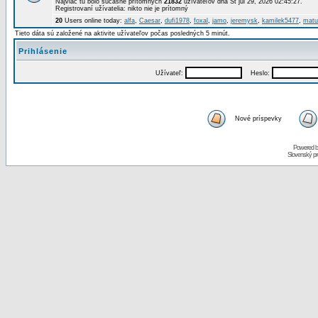
Najviac tu bolo súčasne prítomných
21832
užívateľov dňa St júl 29, 2026 02:45:27.
Registrovaní užívatelia: nikto nie je prítomný
20
Users online today:
alfa
,
Caesar
,
dufi1978
,
foxal
,
jamo
,
jeremysk
,
kamilek5477
,
matu
Tieto dáta sú založené na aktivite užívateľov počas posledných 5 minút.
Prihlásenie
Užívateľ:
Heslo:
Nové príspevky
Powered 
Slovenský p