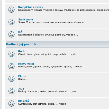
Kompletné zostavy
Komponenty, tvoriace vyvážené zostavy (najlepšie i so zdôvodnením, či popisom
Staré stroje
Stroje 20 a viac rokov staré, alebo aj nové s retro dizajnom ...
Iné
Nezaraditeľné prístroje, zvukové pomôcky, voodoo ...
Hudba a jej posluch
Rock
Classic, hard, glam, art, gothic, psychedelic, ... rock
Heavy metal
British, power, gothic, doom, symphonic, speed, ... metal
Blues
Blues ...
Jazz
Be-bop, hard-bop, fusion, jazz-rock, smooth, ... jazz
Klasická
Symfonická, orchestrálna, opera, ... hudba