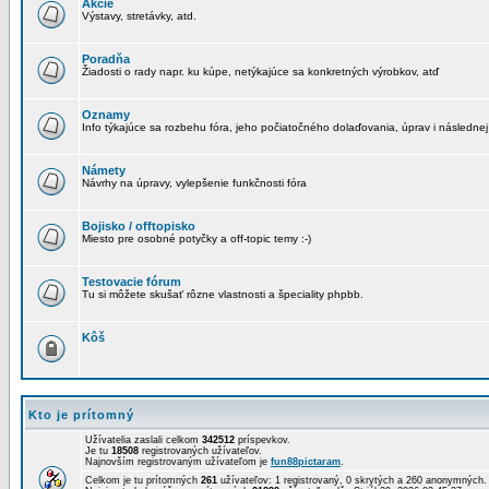
Akcie
Výstavy, stretávky, atd.
Poradňa
Žiadosti o rady napr. ku kúpe, netýkajúce sa konkretných výrobkov, atď
Oznamy
Info týkajúce sa rozbehu fóra, jeho počiatočného dolaďovania, úprav i následnej
Námety
Návrhy na úpravy, vylepšenie funkčnosti fóra
Bojisko / offtopisko
Miesto pre osobné potyčky a off-topic temy :-)
Testovacie fórum
Tu si môžete skušať rôzne vlastnosti a špeciality phpbb.
Kôš
Kto je prítomný
Užívatelia zaslali celkom
342512
príspevkov.
Je tu
18508
registrovaných užívateľov.
Najnovším registrovaným užívateľom je
fun88pictaram
.
Celkom je tu prítomných
261
užívateľov: 1 registrovaný, 0 skrytých a 260 anonymných