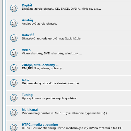
Digitál
Digitálne zdroje signálu. CD, SACD, DVD-A, Minidisc, atď...
Analóg
Analógové zdroje signálu.
Kabeláž
Signálové, reproduktorové, napájacie káble.
Video
Videorekordéry, DVD rekordéry, televízory, ...
Zdroje, filtre, ochrany ...
EMI,RFI filtre, zdroje, ochrany ...
DAC
DA prevodníky si zaslúžia vlastné forum :-)
Tuning
Úpravy komerčne predávaných výrobkov.
Multikanál
Viackanálovy hardware, AVR, ... (nie all-in-one hypermarket :-) )
HTPC, media streaming
HTPC, LAN AV streaming, rôzne mediaboxy a iný HW na rozhraní hifi a PC