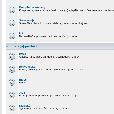
Kompletné zostavy
Komponenty, tvoriace vyvážené zostavy (najlepšie i so zdôvodnením, či popisom
Staré stroje
Stroje 20 a viac rokov staré, alebo aj nové s retro dizajnom ...
Iné
Nezaraditeľné prístroje, zvukové pomôcky, voodoo ...
Hudba a jej posluch
Rock
Classic, hard, glam, art, gothic, psychedelic, ... rock
Heavy metal
British, power, gothic, doom, symphonic, speed, ... metal
Blues
Blues ...
Jazz
Be-bop, hard-bop, fusion, jazz-rock, smooth, ... jazz
Klasická
Symfonická, orchestrálna, opera, ... hudba