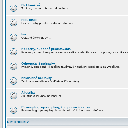
Elektronická
Techno, ambient, house, downbeat, ...
Pop, disco
Rôzne druhy popíkov a disco nahrávok
Iné
Ostatné štýly hudby ...
Koncerty, hudobné predstavenia
Koncerty a hudobné predstavenia - veľké, malé, klubové, ... - popisy a zážitky z 
Odporúčané nahrávky
Kvalitné, obľúbené, či niečím zaujímavé nahrávky, ktoré stoja za vypočutie.
Nekvalitné nahrávky
Zvukovo nekvalitné a "odfláknuté" nahrávky.
Akustika
Akustika a jej vplyv na posluch.
Resampling, upsampling, komprimacia zvuku
Resampling, upsampling, komprimácia, či iné úpravy nahrávok
DIY projekty