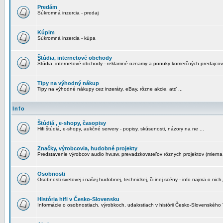
Predám
Súkromná inzercia - predaj
Kúpim
Súkromná inzercia - kúpa
Štúdia, internetové obchody
Štúdia, internetové obchody - reklamné oznamy a ponuky komerčných predajcov
Tipy na výhodný nákup
Tipy na výhodné nákupy cez inzeráty, eBay, rôzne akcie, atď ...
Info
Štúdiá , e-shopy, časopisy
Hifi štúdiá, e-shopy, aukčné servery - popisy, skúsenosti, názory na ne ...
Značky, výrobcovia, hudobné projekty
Predstavenie výrobcov audio hw,sw, prevadzkovateľov rôznych projektov (mierna 
Osobnosti
Osobnosti svetovej i našej hudobnej, technickej, či inej scény - info najmä o nich,
História hifi v Česko-Slovensku
Informácie o osobnostiach, výrobkoch, udalostiach v histórii Česko-Slovenského "