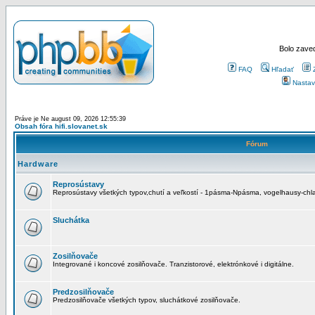
Bolo zaved
FAQ
Hľadať
Nastav
Práve je Ne august 09, 2026 12:55:39
Obsah fóra hifi.slovanet.sk
Fórum
Hardware
Reprosústavy
Reprosústavy všetkých typov,chutí a veľkostí - 1pásma-Npásma, vogelhausy-chla
Sluchátka
Zosilňovače
Integrované i koncové zosilňovače. Tranzistorové, elektrónkové i digitálne.
Predzosilňovače
Predzosilňovače všetkých typov, sluchátkové zosilňovače.