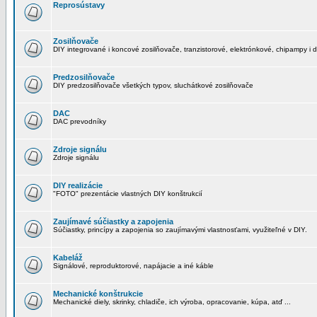
Reprosústavy
Zosilňovače
DIY integrované i koncové zosilňovače, tranzistorové, elektrónkové, chipampy i d
Predzosilňovače
DIY predzosilňovače všetkých typov, sluchátkové zosilňovače
DAC
DAC prevodníky
Zdroje signálu
Zdroje signálu
DIY realizácie
"FOTO" prezentácie vlastných DIY konštrukcií
Zaujímavé súčiastky a zapojenia
Súčiastky, princípy a zapojenia so zaujímavými vlastnosťami, využiteľné v DIY.
Kabeláž
Signálové, reproduktorové, napájacie a iné káble
Mechanické konštrukcie
Mechanické diely, skrinky, chladiče, ich výroba, opracovanie, kúpa, atď ...