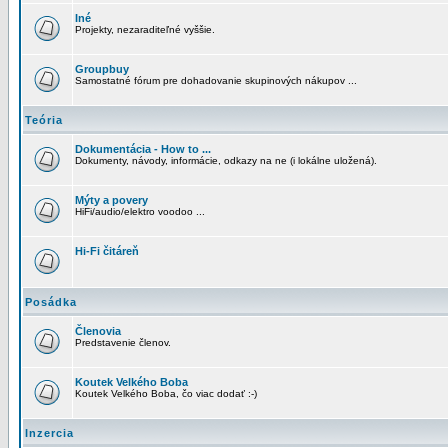
Iné
Projekty, nezaraditeľné vyššie.
Groupbuy
Samostatné fórum pre dohadovanie skupinových nákupov ...
Teória
Dokumentácia - How to ...
Dokumenty, návody, informácie, odkazy na ne (i lokálne uložená).
Mýty a povery
HiFi/audio/elektro voodoo ...
Hi-Fi čitáreň
Posádka
Členovia
Predstavenie členov.
Koutek Velkého Boba
Koutek Velkého Boba, čo viac dodať :-)
Inzercia