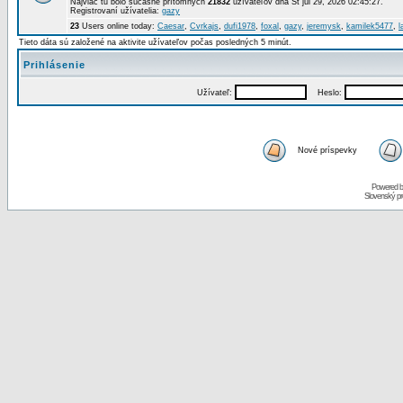
Najviac tu bolo súčasne prítomných
21832
užívateľov dňa St júl 29, 2026 02:45:27.
Registrovaní užívatelia:
gazy
23
Users online today:
Caesar
,
Cvrkajs
,
dufi1978
,
foxal
,
gazy
,
jeremysk
,
kamilek5477
,
l
Tieto dáta sú založené na aktivite užívateľov počas posledných 5 minút.
Prihlásenie
Užívateľ:
Heslo:
Nové príspevky
Powered 
Slovenský p