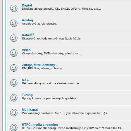
Digitál
Digitálne zdroje signálu. CD, SACD, DVD-A, Minidisc, atď...
Analóg
Analógové zdroje signálu.
Kabeláž
Signálové, reproduktorové, napájacie káble.
Video
Videorekordéry, DVD rekordéry, televízory, ...
Zdroje, filtre, ochrany ...
EMI,RFI filtre, zdroje, ochrany ...
DAC
DA prevodníky si zaslúžia vlastné forum :-)
Tuning
Úpravy komerčne predávaných výrobkov.
Multikanál
Viackanálovy hardware, AVR, ... (nie all-in-one hypermarket :-) )
HTPC, media streaming
HTPC, LAN AV streaming, rôzne mediaboxy a iný HW na rozhraní hifi a PC