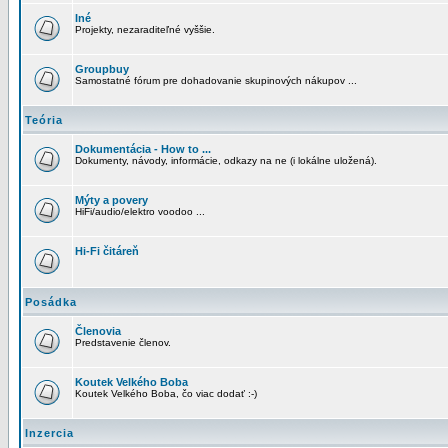
Iné
Projekty, nezaraditeľné vyššie.
Groupbuy
Samostatné fórum pre dohadovanie skupinových nákupov ...
Teória
Dokumentácia - How to ...
Dokumenty, návody, informácie, odkazy na ne (i lokálne uložená).
Mýty a povery
HiFi/audio/elektro voodoo ...
Hi-Fi čitáreň
Posádka
Členovia
Predstavenie členov.
Koutek Velkého Boba
Koutek Velkého Boba, čo viac dodať :-)
Inzercia