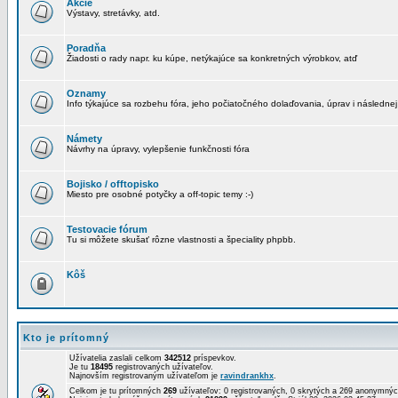
Akcie
Výstavy, stretávky, atd.
Poradňa
Žiadosti o rady napr. ku kúpe, netýkajúce sa konkretných výrobkov, atď
Oznamy
Info týkajúce sa rozbehu fóra, jeho počiatočného dolaďovania, úprav i následnej
Námety
Návrhy na úpravy, vylepšenie funkčnosti fóra
Bojisko / offtopisko
Miesto pre osobné potyčky a off-topic temy :-)
Testovacie fórum
Tu si môžete skušať rôzne vlastnosti a špeciality phpbb.
Kôš
Kto je prítomný
Užívatelia zaslali celkom
342512
príspevkov.
Je tu
18495
registrovaných užívateľov.
Najnovším registrovaným užívateľom je
ravindrankhx
.
Celkom je tu prítomných
269
užívateľov: 0 registrovaných, 0 skrytých a 269 anonymn