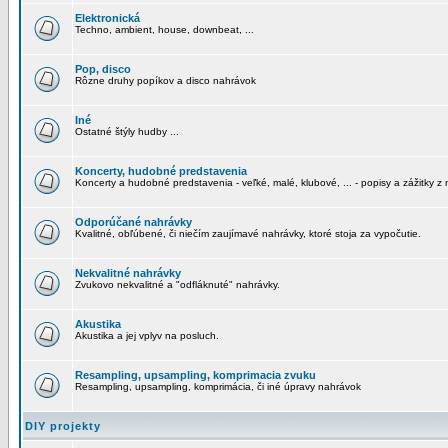
Elektronická
Techno, ambient, house, downbeat, ...
Pop, disco
Rôzne druhy popíkov a disco nahrávok
Iné
Ostatné štýly hudby ...
Koncerty, hudobné predstavenia
Koncerty a hudobné predstavenia - veľké, malé, klubové, ... - popisy a zážitky z 
Odporúčané nahrávky
Kvalitné, obľúbené, či niečím zaujímavé nahrávky, ktoré stoja za vypočutie.
Nekvalitné nahrávky
Zvukovo nekvalitné a "odfláknuté" nahrávky.
Akustika
Akustika a jej vplyv na posluch.
Resampling, upsampling, komprimacia zvuku
Resampling, upsampling, komprimácia, či iné úpravy nahrávok
DIY projekty