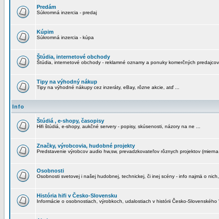
Predám
Súkromná inzercia - predaj
Kúpim
Súkromná inzercia - kúpa
Štúdia, internetové obchody
Štúdia, internetové obchody - reklamné oznamy a ponuky komerčných predajcov
Tipy na výhodný nákup
Tipy na výhodné nákupy cez inzeráty, eBay, rôzne akcie, atď ...
Info
Štúdiá , e-shopy, časopisy
Hifi štúdiá, e-shopy, aukčné servery - popisy, skúsenosti, názory na ne ...
Značky, výrobcovia, hudobné projekty
Predstavenie výrobcov audio hw,sw, prevadzkovateľov rôznych projektov (mierna 
Osobnosti
Osobnosti svetovej i našej hudobnej, technickej, či inej scény - info najmä o nich,
História hifi v Česko-Slovensku
Informácie o osobnostiach, výrobkoch, udalostiach v histórii Česko-Slovenského "