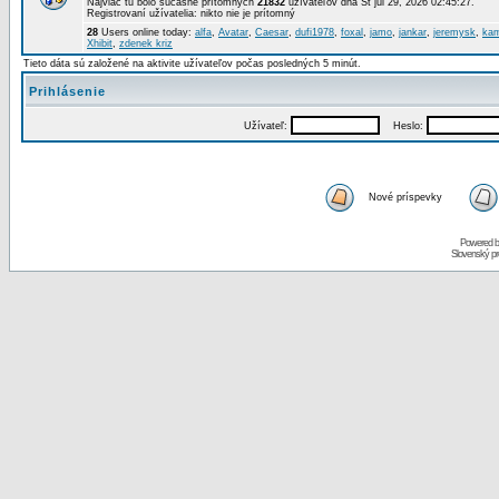
Najviac tu bolo súčasne prítomných
21832
užívateľov dňa St júl 29, 2026 02:45:27.
Registrovaní užívatelia: nikto nie je prítomný
28
Users online today:
alfa
,
Avatar
,
Caesar
,
dufi1978
,
foxal
,
jamo
,
jankar
,
jeremysk
,
kam
Xhibit
,
zdenek kriz
Tieto dáta sú založené na aktivite užívateľov počas posledných 5 minút.
Prihlásenie
Užívateľ:
Heslo:
Nové príspevky
Powered 
Slovenský p