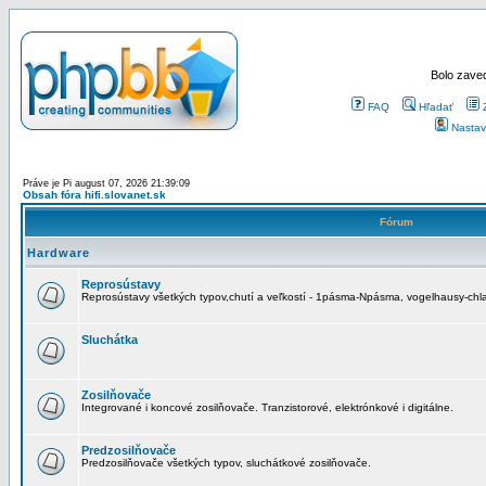
Bolo zaved
FAQ
Hľadať
Nastav
Práve je Pi august 07, 2026 21:39:09
Obsah fóra hifi.slovanet.sk
Fórum
Hardware
Reprosústavy
Reprosústavy všetkých typov,chutí a veľkostí - 1pásma-Npásma, vogelhausy-chla
Sluchátka
Zosilňovače
Integrované i koncové zosilňovače. Tranzistorové, elektrónkové i digitálne.
Predzosilňovače
Predzosilňovače všetkých typov, sluchátkové zosilňovače.