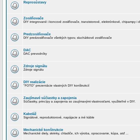
Reprosústavy
Zosilňovače
DIY integrované i koncové zosilňovače, tranzistorové, elektrónkové, chipampy i d
Predzosilňovače
DIY predzosilňovače všetkých typov, sluchátkové zosilňovače
DAC
DAC prevodníky
Zdroje signálu
Zdroje signálu
DIY realizácie
"FOTO" prezentácie vlastných DIY konštrukcií
Zaujímavé súčiastky a zapojenia
Súčiastky, princípy a zapojenia so zaujímavými vlastnosťami, využiteľné v DIY.
Kabeláž
Signálové, reproduktorové, napájacie a iné káble
Mechanické konštrukcie
Mechanické diely, skrinky, chladiče, ich výroba, opracovanie, kúpa, atď ...