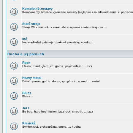
Kompletné zostavy
Komponenty, tvoriace vyvážené zostavy (najlepšie i so zdôvodnením, či popisom
Staré stroje
Stroje 20 a viac rokov staré, alebo aj nové s retro dizajnom ...
Iné
Nezaraditeľné prístroje, zvukové pomôcky, voodoo ...
Hudba a jej posluch
Rock
Classic, hard, glam, art, gothic, psychedelic, ... rock
Heavy metal
British, power, gothic, doom, symphonic, speed, ... metal
Blues
Blues ...
Jazz
Be-bop, hard-bop, fusion, jazz-rock, smooth, ... jazz
Klasická
Symfonická, orchestrálna, opera, ... hudba