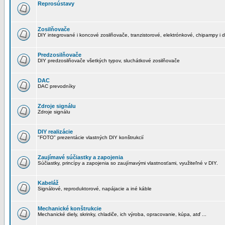
Reprosústavy
Zosilňovače
DIY integrované i koncové zosilňovače, tranzistorové, elektrónkové, chipampy i d
Predzosilňovače
DIY predzosilňovače všetkých typov, sluchátkové zosilňovače
DAC
DAC prevodníky
Zdroje signálu
Zdroje signálu
DIY realizácie
"FOTO" prezentácie vlastných DIY konštrukcií
Zaujímavé súčiastky a zapojenia
Súčiastky, princípy a zapojenia so zaujímavými vlastnosťami, využiteľné v DIY.
Kabeláž
Signálové, reproduktorové, napájacie a iné káble
Mechanické konštrukcie
Mechanické diely, skrinky, chladiče, ich výroba, opracovanie, kúpa, atď ...