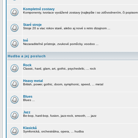
Kompletné zostavy
Komponenty, tvoriace vyvážené zostavy (najlepšie i so zdôvodnením, či popisom
Staré stroje
Stroje 20 a viac rokov staré, alebo aj nové s retro dizajnom ...
Iné
Nezaraditeľné prístroje, zvukové pomôcky, voodoo ...
Hudba a jej posluch
Rock
Classic, hard, glam, art, gothic, psychedelic, ... rock
Heavy metal
British, power, gothic, doom, symphonic, speed, ... metal
Blues
Blues ...
Jazz
Be-bop, hard-bop, fusion, jazz-rock, smooth, ... jazz
Klasická
Symfonická, orchestrálna, opera, ... hudba