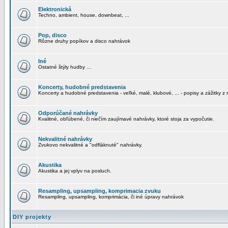
Elektronická
Techno, ambient, house, downbeat, ...
Pop, disco
Rôzne druhy popíkov a disco nahrávok
Iné
Ostatné štýly hudby ...
Koncerty, hudobné predstavenia
Koncerty a hudobné predstavenia - veľké, malé, klubové, ... - popisy a zážitky z 
Odporúčané nahrávky
Kvalitné, obľúbené, či niečím zaujímavé nahrávky, ktoré stoja za vypočutie.
Nekvalitné nahrávky
Zvukovo nekvalitné a "odfláknuté" nahrávky.
Akustika
Akustika a jej vplyv na posluch.
Resampling, upsampling, komprimacia zvuku
Resampling, upsampling, komprimácia, či iné úpravy nahrávok
DIY projekty