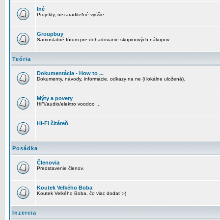
Iné
Projekty, nezaraditeľné vyššie.
Groupbuy
Samostatné fórum pre dohadovanie skupinových nákupov ...
Teória
Dokumentácia - How to ...
Dokumenty, návody, informácie, odkazy na ne (i lokálne uložená).
Mýty a povery
HiFi/audio/elektro voodoo ...
Hi-Fi čitáreň
Posádka
Členovia
Predstavenie členov.
Koutek Velkého Boba
Koutek Velkého Boba, čo viac dodať :-)
Inzercia