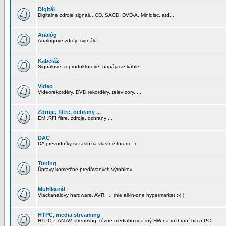
Digitál
Digitálne zdroje signálu. CD, SACD, DVD-A, Minidisc, atď...
Analóg
Analógové zdroje signálu.
Kabeláž
Signálové, reproduktorové, napájacie káble.
Video
Videorekordéry, DVD rekordéry, televízory, ...
Zdroje, filtre, ochrany ...
EMI,RFI filtre, zdroje, ochrany ...
DAC
DA prevodníky si zaslúžia vlastné forum :-)
Tuning
Úpravy komerčne predávaných výrobkov.
Multikanál
Viackanálovy hardware, AVR, ... (nie all-in-one hypermarket :-) )
HTPC, media streaming
HTPC, LAN AV streaming, rôzne mediaboxy a iný HW na rozhraní hifi a PC