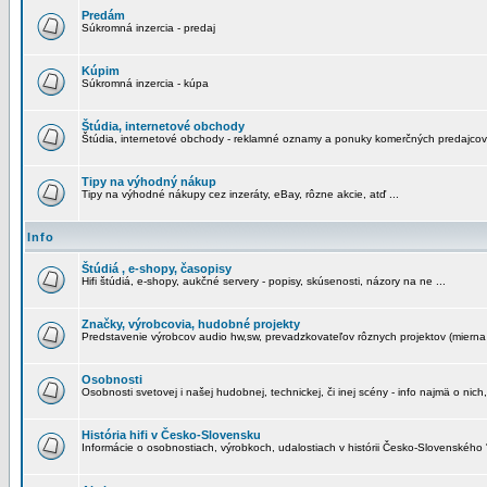
Predám
Súkromná inzercia - predaj
Kúpim
Súkromná inzercia - kúpa
Štúdia, internetové obchody
Štúdia, internetové obchody - reklamné oznamy a ponuky komerčných predajcov
Tipy na výhodný nákup
Tipy na výhodné nákupy cez inzeráty, eBay, rôzne akcie, atď ...
Info
Štúdiá , e-shopy, časopisy
Hifi štúdiá, e-shopy, aukčné servery - popisy, skúsenosti, názory na ne ...
Značky, výrobcovia, hudobné projekty
Predstavenie výrobcov audio hw,sw, prevadzkovateľov rôznych projektov (mierna 
Osobnosti
Osobnosti svetovej i našej hudobnej, technickej, či inej scény - info najmä o nich,
História hifi v Česko-Slovensku
Informácie o osobnostiach, výrobkoch, udalostiach v histórii Česko-Slovenského "