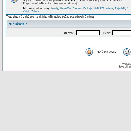
Najviac tu bolo súčasne prítomných
21832
užívateľov dňa St júl 29, 2026 02:45:27.
Registrovaní užívatelia: nikto nie je prítomný
24
Users online today:
bandy
,
blesk666
,
Caesar
,
Cvrkajs
,
dufi1978
,
elisak
,
Fajadefil
,
fox
Xhibit
,
Zdeny
Tieto dáta sú založené na aktivite užívateľov počas posledných 5 minút.
Prihlásenie
Užívateľ:
Heslo:
Nové príspevky
Powered 
Slovenský p