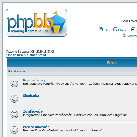
Bolo zaved
FAQ
Hľadať
Nastav
Práve je So august 08, 2026 18:57:06
Obsah fóra hifi.slovanet.sk
Fórum
Hardware
Reprosústavy
Reprosústavy všetkých typov,chutí a veľkostí - 1pásma-Npásma, vogelhausy-chla
Sluchátka
Zosilňovače
Integrované i koncové zosilňovače. Tranzistorové, elektrónkové i digitálne.
Predzosilňovače
Predzosilňovače všetkých typov, sluchátkové zosilňovače.