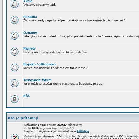
Akcie
Výstavy, stretávky, atd.
Poradňa
Žiadosti o rady napr. ku kúpe, netýkajúce sa konkretných výrobkov, atď
Oznamy
Info týkajúce sa rozbehu fóra, jeho počiatočného dolaďovania, úprav i následnej
Námety
Návrhy na úpravy, vylepšenie funkčnosti fóra
Bojisko / offtopisko
Miesto pre osobné potyčky a off-topic temy :-)
Testovacie fórum
Tu si môžete skušať rôzne vlastnosti a špeciality phpbb.
Kôš
Kto je prítomný
Užívatelia zaslali celkom
342512
príspevkov.
Je tu
18505
registrovaných užívateľov.
Najnovším registrovaným užívateľom je
lv88style
.
Celkom je tu prítomných
206
užívateľov: 0 registrovaných, 0 skrytých a 206 anonymn