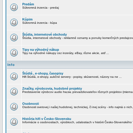
Predám
Súkromná inzercia - predaj
Kúpim
Súkromná inzercia - kúpa
Štúdia, internetové obchody
Štúdia, internetové obchody - reklamné oznamy a ponuky komerčných predajcov
Tipy na výhodný nákup
Tipy na výhodné nákupy cez inzeráty, eBay, rôzne akcie, atď ...
Info
Štúdiá , e-shopy, časopisy
Hifi štúdiá, e-shopy, aukčné servery - popisy, skúsenosti, názory na ne ...
Značky, výrobcovia, hudobné projekty
Predstavenie výrobcov audio hw,sw, prevadzkovateľov rôznych projektov (mierna 
Osobnosti
Osobnosti svetovej i našej hudobnej, technickej, či inej scény - info najmä o nich,
História hifi v Česko-Slovensku
Informácie o osobnostiach, výrobkoch, udalostiach v histórii Česko-Slovenského "