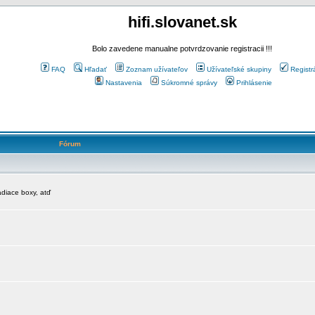
hifi.slovanet.sk
Bolo zavedene manualne potvrdzovanie registracii !!!
FAQ
Hľadať
Zoznam užívateľov
Užívateľské skupiny
Registr
Nastavenia
Súkromné správy
Prihlásenie
Fórum
diace boxy, atď