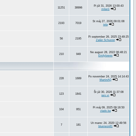
Pi júl 31, 2026 13:00:43
11251
38996
milan1
St máj 27, 2026 09:01:08
2193
7019
tela
Pi september 26, 2025 23:49:25
56
2195
Zalán Schuster
Ne august 28, 2022 06:48:21
210
949
Emilylowes
Po november 24, 2025 14:14:43
228
1689
MartinAQ
Št júl 30, 2026 11:37:08
123
1841
jaro.vr
Pi máj 09, 2025 09:18:50
104
951
vlado.ba
Ut marec 24, 2020 12:49:56
7
181
blueneon81