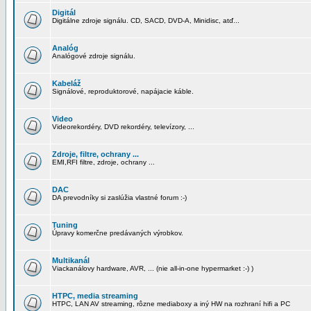
Digitál
Digitálne zdroje signálu. CD, SACD, DVD-A, Minidisc, atď...
Analóg
Analógové zdroje signálu.
Kabeláž
Signálové, reproduktorové, napájacie káble.
Video
Videorekordéry, DVD rekordéry, televízory, ...
Zdroje, filtre, ochrany ...
EMI,RFI filtre, zdroje, ochrany ...
DAC
DA prevodníky si zaslúžia vlastné forum :-)
Tuning
Úpravy komerčne predávaných výrobkov.
Multikanál
Viackanálovy hardware, AVR, ... (nie all-in-one hypermarket :-) )
HTPC, media streaming
HTPC, LAN AV streaming, rôzne mediaboxy a iný HW na rozhraní hifi a PC