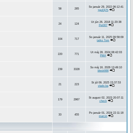
So január 29, 2022 06:12:41
58
285
tgp43j7h
Ut jún 26, 2018 11:20:38
24
124
Pet007
So január 11, 2025 09:58:09
104
717
tatko Tom
Ut máj 28, 2024 08:42:03
220
771
PMA
So máj 16, 2026 13:49:10
239
3328
blesk666
St júl 09, 2025 15:37:53
21
223
vlado.ba
St august 02, 2023 20:07:11
179
2967
check
Po január 01, 2024 22:11:18
33
455
marcin