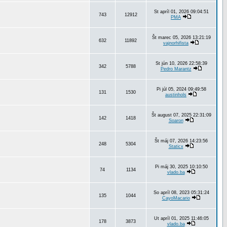
St apríl 01, 2026 09:04:51
743
12912
PMA
Št marec 05, 2026 13:21:19
632
11892
vajnorhifista
St jún 10, 2026 22:58:39
342
5788
Pedro Marantz
Pi júl 05, 2024 09:49:58
131
1530
austinhols
Št august 07, 2025 22:31:09
142
1418
Soaron
Št máj 07, 2026 14:23:56
248
5304
Staticx
Pi máj 30, 2025 10:10:50
74
1134
vlado.ba
So apríl 08, 2023 05:31:24
135
1044
CayoMacario
Ut apríl 01, 2025 11:46:05
178
3873
vlado.ba