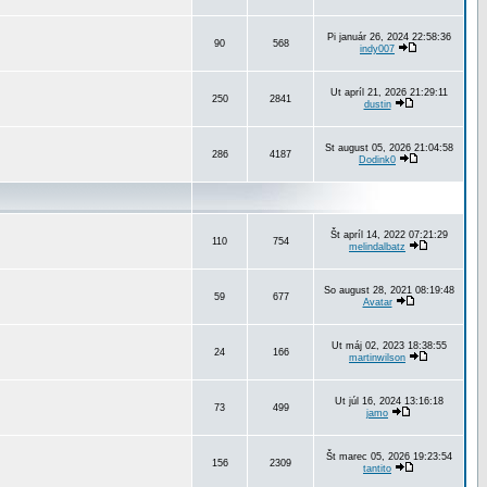
Pi január 26, 2024 22:58:36
90
568
indy007
Ut apríl 21, 2026 21:29:11
250
2841
dustin
St august 05, 2026 21:04:58
286
4187
Dodink0
Št apríl 14, 2022 07:21:29
110
754
melindalbatz
So august 28, 2021 08:19:48
59
677
Avatar
Ut máj 02, 2023 18:38:55
24
166
martinwilson
Ut júl 16, 2024 13:16:18
73
499
jamo
Št marec 05, 2026 19:23:54
156
2309
tantito