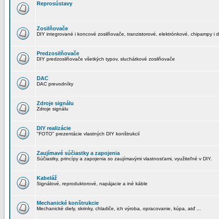
Reprosústavy
Zosilňovače
DIY integrované i koncové zosilňovače, tranzistorové, elektrónkové, chipampy i d
Predzosilňovače
DIY predzosilňovače všetkých typov, sluchátkové zosilňovače
DAC
DAC prevodníky
Zdroje signálu
Zdroje signálu
DIY realizácie
"FOTO" prezentácie vlastných DIY konštrukcií
Zaujímavé súčiastky a zapojenia
Súčiastky, princípy a zapojenia so zaujímavými vlastnosťami, využiteľné v DIY.
Kabeláž
Signálové, reproduktorové, napájacie a iné káble
Mechanické konštrukcie
Mechanické diely, skrinky, chladiče, ich výroba, opracovanie, kúpa, atď ...