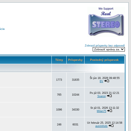
ácia
Zobraziť príspevky bez odpovedí
Témy
Príspevky
Posledný príspevok
Št jún 18, 2026 09:48:55
1773
31835
BV
Po júl 03, 2023 21:12:21
765
10244
Soaron
St júl 01, 2026 13:11:32
1096
34330
Milan75
Ut február 25, 2025 12:14:58
246
6031
austinhols