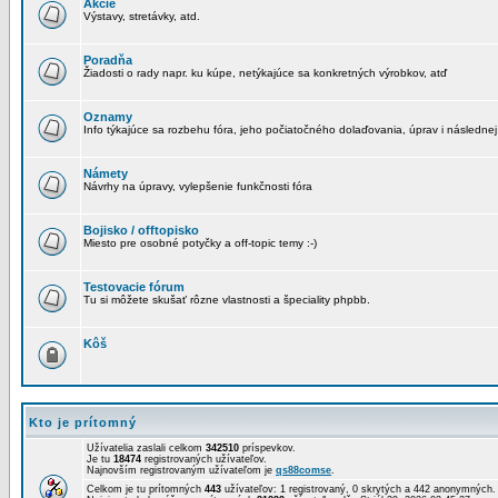
Akcie
Výstavy, stretávky, atd.
Poradňa
Žiadosti o rady napr. ku kúpe, netýkajúce sa konkretných výrobkov, atď
Oznamy
Info týkajúce sa rozbehu fóra, jeho počiatočného dolaďovania, úprav i následnej
Námety
Návrhy na úpravy, vylepšenie funkčnosti fóra
Bojisko / offtopisko
Miesto pre osobné potyčky a off-topic temy :-)
Testovacie fórum
Tu si môžete skušať rôzne vlastnosti a špeciality phpbb.
Kôš
Kto je prítomný
Užívatelia zaslali celkom
342510
príspevkov.
Je tu
18474
registrovaných užívateľov.
Najnovším registrovaným užívateľom je
qs88comse
.
Celkom je tu prítomných
443
užívateľov: 1 registrovaný, 0 skrytých a 442 anonymných