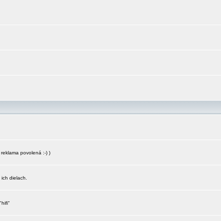
reklama povolená :-) )
 ich dielach.
hifi"