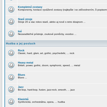
Kompletné zostavy
Komponenty, tvoriace vyvážené zostavy (najlepšie i so zdôvodnením, či popisom
Staré stroje
Stroje 20 a viac rokov staré, alebo aj nové s retro dizajnom ...
Iné
Nezaraditeľné prístroje, zvukové pomôcky, voodoo ...
Hudba a jej posluch
Rock
Classic, hard, glam, art, gothic, psychedelic, ... rock
Heavy metal
British, power, gothic, doom, symphonic, speed, ... metal
Blues
Blues ...
Jazz
Be-bop, hard-bop, fusion, jazz-rock, smooth, ... jazz
Klasická
Symfonická, orchestrálna, opera, ... hudba