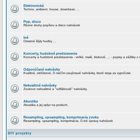
Elektronická
Techno, ambient, house, downbeat, ...
Pop, disco
Rôzne druhy popíkov a disco nahrávok
Iné
Ostatné štýly hudby ...
Koncerty, hudobné predstavenia
Koncerty a hudobné predstavenia - veľké, malé, klubové, ... - popisy a zážitky z 
Odporúčané nahrávky
Kvalitné, obľúbené, či niečím zaujímavé nahrávky, ktoré stoja za vypočutie.
Nekvalitné nahrávky
Zvukovo nekvalitné a "odfláknuté" nahrávky.
Akustika
Akustika a jej vplyv na posluch.
Resampling, upsampling, komprimacia zvuku
Resampling, upsampling, komprimácia, či iné úpravy nahrávok
DIY projekty