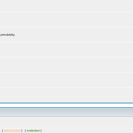
 prevádzky.
. [
administrátori
] [
moderátori
]