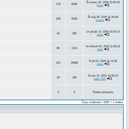
Št marec 05, 2026 10:05:45
279
8286
Quart
Št máj 28, 2026 21:44:59
629
5939
moses
Ut január 13, 2026 10:54:15
45
383
miero
Ut február 04, 2025 11:06:31
86
1314
Zakk
Pi júl 03, 2026 11:13:30
421
35880
miero
Po jún 12, 2023 18:59:10
28
186
tatko Tom
0
0
Žiadne príspevky
Časy uvádzané v GMT + 1 hodina