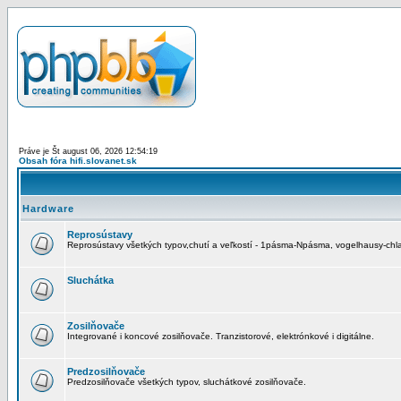
Práve je Št august 06, 2026 12:54:19
Obsah fóra hifi.slovanet.sk
Hardware
Reprosústavy
Reprosústavy všetkých typov,chutí a veľkostí - 1pásma-Npásma, vogelhausy-chla
Sluchátka
Zosilňovače
Integrované i koncové zosilňovače. Tranzistorové, elektrónkové i digitálne.
Predzosilňovače
Predzosilňovače všetkých typov, sluchátkové zosilňovače.