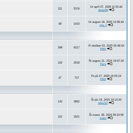
Ut apríl 07, 2026 11:53:44
211
5374
duran90
Ut august 18, 2020 13:06:44
49
1010
vita_k
Pi október 03, 2025 05:48:43
348
9217
PMA
Št august 21, 2025 19:07:20
118
2618
Paco
Po júl 27, 2026 16:55:24
47
727
PMA
Št jún 19, 2025 19:14:20
142
3662
lubo212
Št marec 28, 2024 09:23:56
110
3521
miero