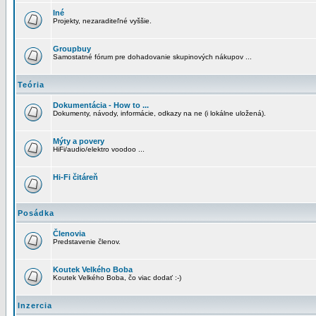
Iné
Projekty, nezaraditeľné vyššie.
Groupbuy
Samostatné fórum pre dohadovanie skupinových nákupov ...
Teória
Dokumentácia - How to ...
Dokumenty, návody, informácie, odkazy na ne (i lokálne uložená).
Mýty a povery
HiFi/audio/elektro voodoo ...
Hi-Fi čitáreň
Posádka
Členovia
Predstavenie členov.
Koutek Velkého Boba
Koutek Velkého Boba, čo viac dodať :-)
Inzercia