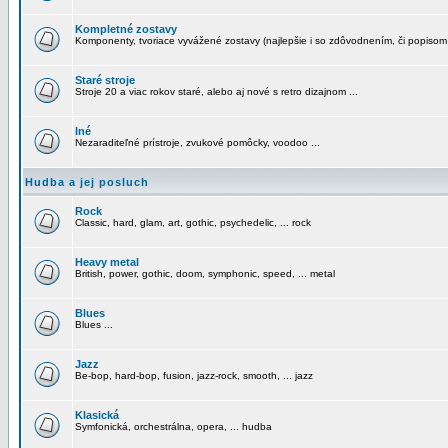
Kompletné zostavy
Komponenty, tvoriace vyvážené zostavy (najlepšie i so zdôvodnením, či popisom
Staré stroje
Stroje 20 a viac rokov staré, alebo aj nové s retro dizajnom ...
Iné
Nezaraditeľné prístroje, zvukové pomôcky, voodoo ...
Hudba a jej posluch
Rock
Classic, hard, glam, art, gothic, psychedelic, ... rock
Heavy metal
British, power, gothic, doom, symphonic, speed, ... metal
Blues
Blues ...
Jazz
Be-bop, hard-bop, fusion, jazz-rock, smooth, ... jazz
Klasická
Symfonická, orchestrálna, opera, ... hudba