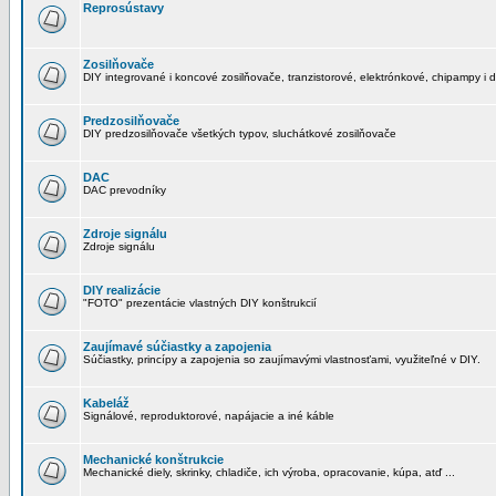
Reprosústavy
Zosilňovače
DIY integrované i koncové zosilňovače, tranzistorové, elektrónkové, chipampy i d
Predzosilňovače
DIY predzosilňovače všetkých typov, sluchátkové zosilňovače
DAC
DAC prevodníky
Zdroje signálu
Zdroje signálu
DIY realizácie
"FOTO" prezentácie vlastných DIY konštrukcií
Zaujímavé súčiastky a zapojenia
Súčiastky, princípy a zapojenia so zaujímavými vlastnosťami, využiteľné v DIY.
Kabeláž
Signálové, reproduktorové, napájacie a iné káble
Mechanické konštrukcie
Mechanické diely, skrinky, chladiče, ich výroba, opracovanie, kúpa, atď ...