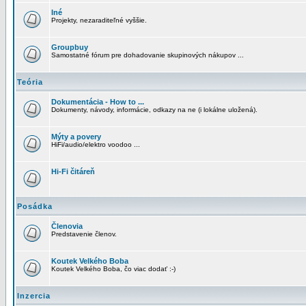
Iné
Projekty, nezaraditeľné vyššie.
Groupbuy
Samostatné fórum pre dohadovanie skupinových nákupov ...
Teória
Dokumentácia - How to ...
Dokumenty, návody, informácie, odkazy na ne (i lokálne uložená).
Mýty a povery
HiFi/audio/elektro voodoo ...
Hi-Fi čitáreň
Posádka
Členovia
Predstavenie členov.
Koutek Velkého Boba
Koutek Velkého Boba, čo viac dodať :-)
Inzercia