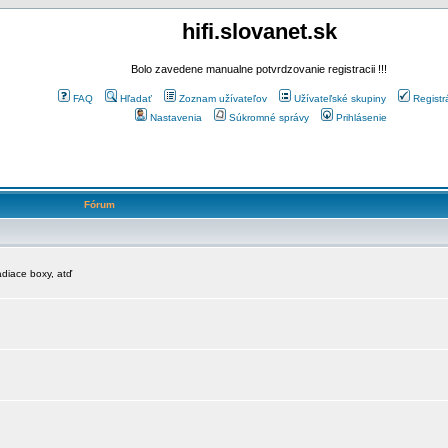
hifi.slovanet.sk
Bolo zavedene manualne potvrdzovanie registracii !!!
FAQ
Hľadať
Zoznam užívateľov
Užívateľské skupiny
Registr
Nastavenia
Súkromné správy
Prihlásenie
Fórum
diace boxy, atď