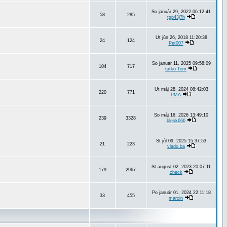
So január 29, 2022 06:12:41
58
285
tgp43j7h
Ut jún 26, 2018 11:20:38
24
124
Pet007
So január 11, 2025 09:58:09
104
717
tatko Tom
Ut máj 28, 2024 08:42:03
220
771
PMA
So máj 16, 2026 13:49:10
239
3328
blesk666
St júl 09, 2025 15:37:53
21
223
vlado.ba
St august 02, 2023 20:07:11
179
2967
check
Po január 01, 2024 22:11:18
33
455
marcin