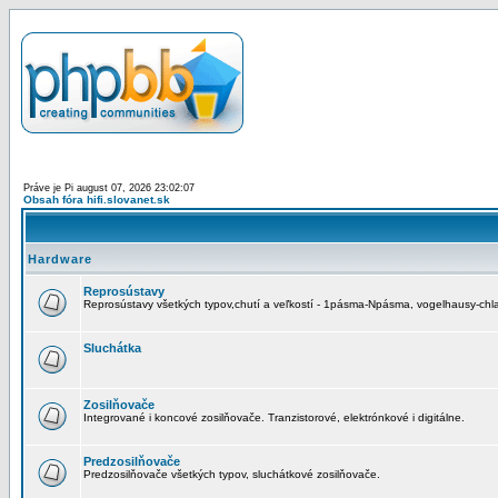
Práve je Pi august 07, 2026 23:02:07
Obsah fóra hifi.slovanet.sk
Hardware
Reprosústavy
Reprosústavy všetkých typov,chutí a veľkostí - 1pásma-Npásma, vogelhausy-chla
Sluchátka
Zosilňovače
Integrované i koncové zosilňovače. Tranzistorové, elektrónkové i digitálne.
Predzosilňovače
Predzosilňovače všetkých typov, sluchátkové zosilňovače.