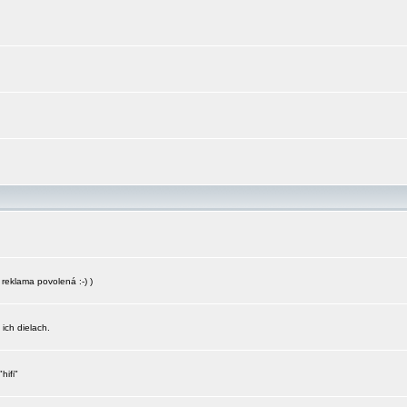
reklama povolená :-) )
 ich dielach.
hifi"