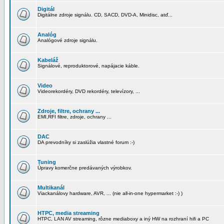
Digitál
Digitálne zdroje signálu. CD, SACD, DVD-A, Minidisc, atď...
Analóg
Analógové zdroje signálu.
Kabeláž
Signálové, reproduktorové, napájacie káble.
Video
Videorekordéry, DVD rekordéry, televízory, ...
Zdroje, filtre, ochrany ...
EMI,RFI filtre, zdroje, ochrany ...
DAC
DA prevodníky si zaslúžia vlastné forum :-)
Tuning
Úpravy komerčne predávaných výrobkov.
Multikanál
Viackanálovy hardware, AVR, ... (nie all-in-one hypermarket :-) )
HTPC, media streaming
HTPC, LAN AV streaming, rôzne mediaboxy a iný HW na rozhraní hifi a PC