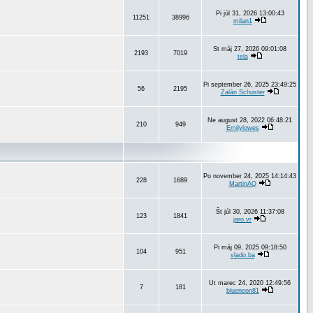
Pi júl 31, 2026 13:00:43
11251
38996
milan1
St máj 27, 2026 09:01:08
2193
7019
tela
Pi september 26, 2025 23:49:25
56
2195
Zalán Schuster
Ne august 28, 2022 06:48:21
210
949
Emilylowes
Po november 24, 2025 14:14:43
228
1689
MartinAQ
Št júl 30, 2026 11:37:08
123
1841
jaro.vr
Pi máj 09, 2025 09:18:50
104
951
vlado.ba
Ut marec 24, 2020 12:49:56
7
181
blueneon81