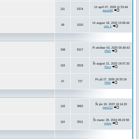
Ut apríl 07, 2026 11:53:44
211
5374
duran90
Ut august 18, 2020 13:06:44
49
1010
vita_k
Pi október 03, 2025 05:48:43
348
9217
PMA
Št august 21, 2025 19:07:20
118
2618
Paco
Po júl 27, 2026 16:55:24
47
727
PMA
Št jún 19, 2025 19:14:20
142
3662
lubo212
Št marec 28, 2024 09:23:56
110
3521
miero