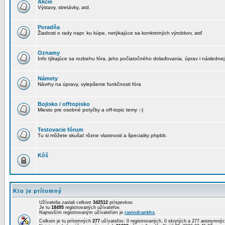
Akcie
Výstavy, stretávky, atd.
Poradňa
Žiadosti o rady napr. ku kúpe, netýkajúce sa konkretných výrobkov, atď
Oznamy
Info týkajúce sa rozbehu fóra, jeho počiatočného dolaďovania, úprav i následnej
Námety
Návrhy na úpravy, vylepšenie funkčnosti fóra
Bojisko / offtopisko
Miesto pre osobné potyčky a off-topic temy :-)
Testovacie fórum
Tu si môžete skušať rôzne vlastnosti a špeciality phpbb.
Kôš
Kto je prítomný
Užívatelia zaslali celkom
342512
príspevkov.
Je tu
18495
registrovaných užívateľov.
Najnovším registrovaným užívateľom je
ravindrankhx
.
Celkom je tu prítomných
277
užívateľov: 0 registrovaných, 0 skrytých a 277 anonymn