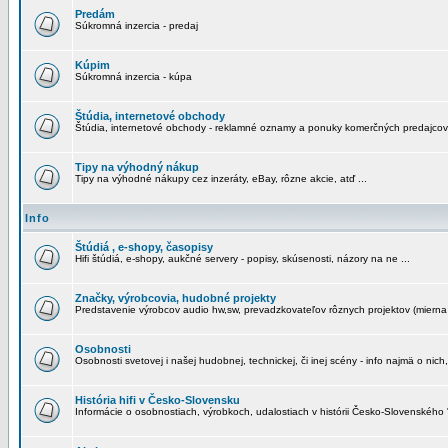
Predám
Súkromná inzercia - predaj
Kúpim
Súkromná inzercia - kúpa
Štúdia, internetové obchody
Štúdia, internetové obchody - reklamné oznamy a ponuky komerčných predajcov
Tipy na výhodný nákup
Tipy na výhodné nákupy cez inzeráty, eBay, rôzne akcie, atď ...
Info
Štúdiá , e-shopy, časopisy
Hifi štúdiá, e-shopy, aukčné servery - popisy, skúsenosti, názory na ne ...
Značky, výrobcovia, hudobné projekty
Predstavenie výrobcov audio hw,sw, prevadzkovateľov rôznych projektov (mierna 
Osobnosti
Osobnosti svetovej i našej hudobnej, technickej, či inej scény - info najmä o nich,
História hifi v Česko-Slovensku
Informácie o osobnostiach, výrobkoch, udalostiach v histórii Česko-Slovenského "