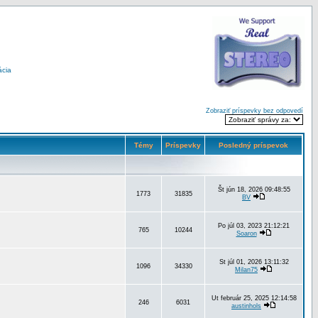
ácia
Zobraziť príspevky bez odpovedí
Témy
Príspevky
Posledný príspevok
Št jún 18, 2026 09:48:55
1773
31835
BV
Po júl 03, 2023 21:12:21
765
10244
Soaron
St júl 01, 2026 13:11:32
1096
34330
Milan75
Ut február 25, 2025 12:14:58
246
6031
austinhols