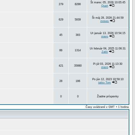
Št marec 05, 2026 10:05:45
279
8286
Quart
Št máj 28, 2026 21:44:59
629
5939
moses
Ut január 13, 2026 10:54:15
45
383
miero
Ut február 04, 2025 11:06:31
86
1314
Zakk
Pi júl 03, 2026 11:13:30
421
35880
miero
Po jún 12, 2023 18:59:10
28
186
tatko Tom
0
0
Žiadne príspevky
Časy uvádzané v GMT + 1 hodina