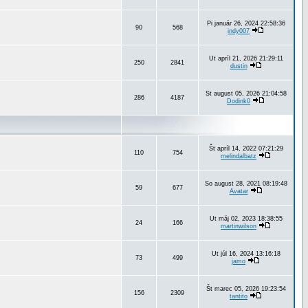
Pi január 26, 2024 22:58:36
90
568
indy007
Ut apríl 21, 2026 21:29:11
250
2841
dustin
St august 05, 2026 21:04:58
286
4187
Dodink0
Št apríl 14, 2022 07:21:29
110
754
melindalbatz
So august 28, 2021 08:19:48
59
677
Avatar
Ut máj 02, 2023 18:38:55
24
166
martinwilson
Ut júl 16, 2024 13:16:18
73
499
jamo
Št marec 05, 2026 19:23:54
156
2309
tantito