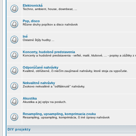
Elektronická
Techno, ambient, house, downbeat, ...
Pop, disco
Rôzne druhy popíkov a disco nahrávok
Iné
Ostatné štýly hudby ...
Koncerty, hudobné predstavenia
Koncerty a hudobné predstavenia - veľké, malé, klubové, ... - popisy a zážitky z 
Odporúčané nahrávky
Kvalitné, obľúbené, či niečím zaujímavé nahrávky, ktoré stoja za vypočutie.
Nekvalitné nahrávky
Zvukovo nekvalitné a "odfláknuté" nahrávky.
Akustika
Akustika a jej vplyv na posluch.
Resampling, upsampling, komprimacia zvuku
Resampling, upsampling, komprimácia, či iné úpravy nahrávok
DIY projekty