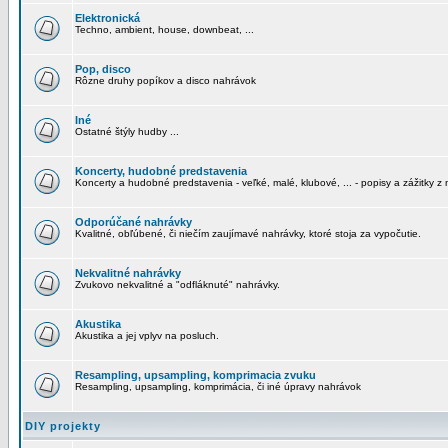
Elektronická
Techno, ambient, house, downbeat, ...
Pop, disco
Rôzne druhy popíkov a disco nahrávok
Iné
Ostatné štýly hudby ...
Koncerty, hudobné predstavenia
Koncerty a hudobné predstavenia - veľké, malé, klubové, ... - popisy a zážitky z 
Odporúčané nahrávky
Kvalitné, obľúbené, či niečím zaujímavé nahrávky, ktoré stoja za vypočutie.
Nekvalitné nahrávky
Zvukovo nekvalitné a "odfláknuté" nahrávky.
Akustika
Akustika a jej vplyv na posluch.
Resampling, upsampling, komprimacia zvuku
Resampling, upsampling, komprimácia, či iné úpravy nahrávok
DIY projekty