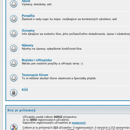
Akcie
Výstavy, stretávky, atd.
Poradňa
Žiadosti o rady napr. ku kúpe, netýkajúce sa konkretných výrobkov, atď
Oznamy
Info týkajúce sa rozbehu fóra, jeho počiatočného dolaďovania, úprav i následnej
Námety
Návrhy na úpravy, vylepšenie funkčnosti fóra
Bojisko / offtopisko
Miesto pre osobné potyčky a off-topic temy :-)
Testovacie fórum
Tu si môžete skušať rôzne vlastnosti a špeciality phpbb.
Kôš
Kto je prítomný
Užívatelia zaslali celkom
342512
príspevkov.
Je tu
18502
registrovaných užívateľov.
Najnovším registrovaným užívateľom je
mcwzone1
.
Celkom je tu prítomných
213
užívateľov: 0 registrovaných, 0 skrytých a 213 anonymn