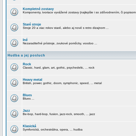
Kompletné zostavy
Komponenty, tvoriace vyvážené zostavy (najlepšie i so zdôvodnením, či popisom
Staré stroje
Stroje 20 a viac rokov staré, alebo aj nové s retro dizajnom ...
Iné
Nezaraditeľné prístroje, zvukové pomôcky, voodoo ...
Hudba a jej posluch
Rock
Classic, hard, glam, art, gothic, psychedelic, ... rock
Heavy metal
British, power, gothic, doom, symphonic, speed, ... metal
Blues
Blues ...
Jazz
Be-bop, hard-bop, fusion, jazz-rock, smooth, ... jazz
Klasická
Symfonická, orchestrálna, opera, ... hudba