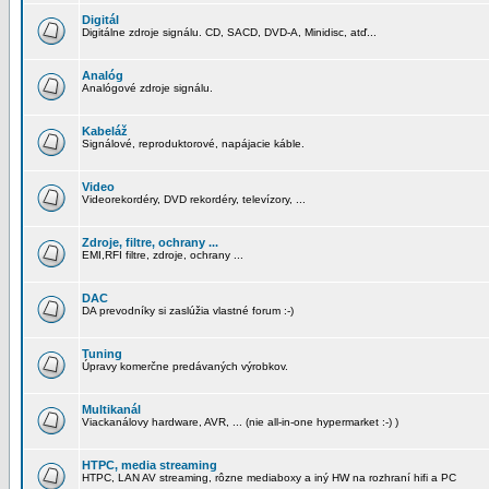
Digitál
Digitálne zdroje signálu. CD, SACD, DVD-A, Minidisc, atď...
Analóg
Analógové zdroje signálu.
Kabeláž
Signálové, reproduktorové, napájacie káble.
Video
Videorekordéry, DVD rekordéry, televízory, ...
Zdroje, filtre, ochrany ...
EMI,RFI filtre, zdroje, ochrany ...
DAC
DA prevodníky si zaslúžia vlastné forum :-)
Tuning
Úpravy komerčne predávaných výrobkov.
Multikanál
Viackanálovy hardware, AVR, ... (nie all-in-one hypermarket :-) )
HTPC, media streaming
HTPC, LAN AV streaming, rôzne mediaboxy a iný HW na rozhraní hifi a PC