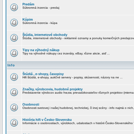
Predám
Súkromná inzercia - predaj
Kúpim
Súkromná inzercia - kúpa
Štúdia, internetové obchody
Štúdia, internetové obchody - reklamné oznamy a ponuky komerčných predajcov
Tipy na výhodný nákup
Tipy na výhodné nákupy cez inzeráty, eBay, rôzne akcie, atď ...
Info
Štúdiá , e-shopy, časopisy
Hifi štúdiá, e-shopy, aukčné servery - popisy, skúsenosti, názory na ne ...
Značky, výrobcovia, hudobné projekty
Predstavenie výrobcov audio hw,sw, prevadzkovateľov rôznych projektov (mierna 
Osobnosti
Osobnosti svetovej i našej hudobnej, technickej, či inej scény - info najmä o nich,
História hifi v Česko-Slovensku
Informácie o osobnostiach, výrobkoch, udalostiach v histórii Česko-Slovenského "