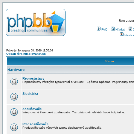
Bolo zaved
FAQ
Hľadať
Nastav
Práve je So august 08, 2026 11:55:09
Obsah fóra hifi.slovanet.sk
Fórum
Hardware
Reprosústavy
Reprosústavy všetkých typov,chutí a veľkostí - 1pásma-Npásma, vogelhausy-chla
Sluchátka
Zosilňovače
Integrované i koncové zosilňovače. Tranzistorové, elektrónkové i digitálne.
Predzosilňovače
Predzosilňovače všetkých typov, sluchátkové zosilňovače.