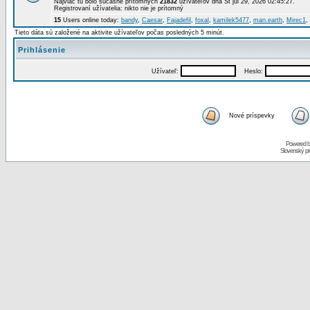
Najviac tu bolo súčasne prítomných
21832
užívateľov dňa St júl 29, 2026 02:45:27.
Registrovaní užívatelia: nikto nie je prítomný
15
Users online today:
bandy
,
Caesar
,
Fajadefil
,
foxal
,
kamilek5477
,
man.earth
,
Mirec1
,
Tieto dáta sú založené na aktivite užívateľov počas posledných 5 minút.
Prihlásenie
Užívateľ:
Heslo:
Nové príspevky
Powered 
Slovenský p