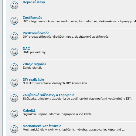
Reprosústavy
Zosilňovače
DIY integrované i koncové zosilňovače, tranzistorové, elektrónkové, chipampy i d
Predzosilňovače
DIY predzosilňovače všetkých typov, sluchátkové zosilňovače
DAC
DAC prevodníky
Zdroje signálu
Zdroje signálu
DIY realizácie
"FOTO" prezentácie vlastných DIY konštrukcií
Zaujímavé súčiastky a zapojenia
Súčiastky, princípy a zapojenia so zaujímavými vlastnosťami, využiteľné v DIY.
Kabeláž
Signálové, reproduktorové, napájacie a iné káble
Mechanické konštrukcie
Mechanické diely, skrinky, chladiče, ich výroba, opracovanie, kúpa, atď ...