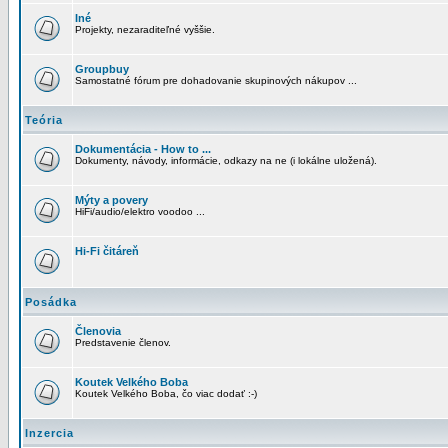
Iné
Projekty, nezaraditeľné vyššie.
Groupbuy
Samostatné fórum pre dohadovanie skupinových nákupov ...
Teória
Dokumentácia - How to ...
Dokumenty, návody, informácie, odkazy na ne (i lokálne uložená).
Mýty a povery
HiFi/audio/elektro voodoo ...
Hi-Fi čitáreň
Posádka
Členovia
Predstavenie členov.
Koutek Velkého Boba
Koutek Velkého Boba, čo viac dodať :-)
Inzercia