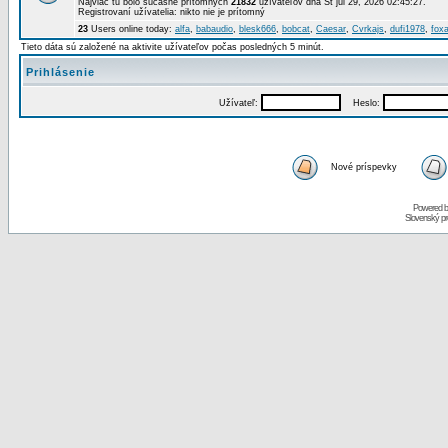
Najviac tu bolo súčasne prítomných
21832
užívateľov dňa St júl 29, 2026 02:45:27.
Registrovaní užívatelia: nikto nie je prítomný
23
Users online today:
alfa
,
babaudio
,
blesk666
,
bobcat
,
Caesar
,
Cvrkajs
,
dufi1978
,
foxa
Tieto dáta sú založené na aktivite užívateľov počas posledných 5 minút.
Prihlásenie
Užívateľ:
Heslo:
Nové príspevky
Powered 
Slovenský p