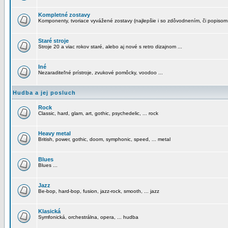
Kompletné zostavy
Komponenty, tvoriace vyvážené zostavy (najlepšie i so zdôvodnením, či popisom
Staré stroje
Stroje 20 a viac rokov staré, alebo aj nové s retro dizajnom ...
Iné
Nezaraditeľné prístroje, zvukové pomôcky, voodoo ...
Hudba a jej posluch
Rock
Classic, hard, glam, art, gothic, psychedelic, ... rock
Heavy metal
British, power, gothic, doom, symphonic, speed, ... metal
Blues
Blues ...
Jazz
Be-bop, hard-bop, fusion, jazz-rock, smooth, ... jazz
Klasická
Symfonická, orchestrálna, opera, ... hudba