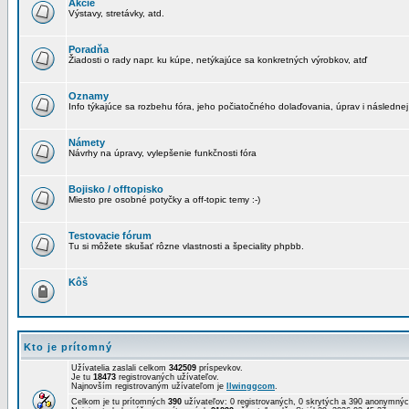
Akcie
Výstavy, stretávky, atd.
Poradňa
Žiadosti o rady napr. ku kúpe, netýkajúce sa konkretných výrobkov, atď
Oznamy
Info týkajúce sa rozbehu fóra, jeho počiatočného dolaďovania, úprav i následnej
Námety
Návrhy na úpravy, vylepšenie funkčnosti fóra
Bojisko / offtopisko
Miesto pre osobné potyčky a off-topic temy :-)
Testovacie fórum
Tu si môžete skušať rôzne vlastnosti a špeciality phpbb.
Kôš
Kto je prítomný
Užívatelia zaslali celkom
342509
príspevkov.
Je tu
18473
registrovaných užívateľov.
Najnovším registrovaným užívateľom je
llwinggcom
.
Celkom je tu prítomných
390
užívateľov: 0 registrovaných, 0 skrytých a 390 anonymn