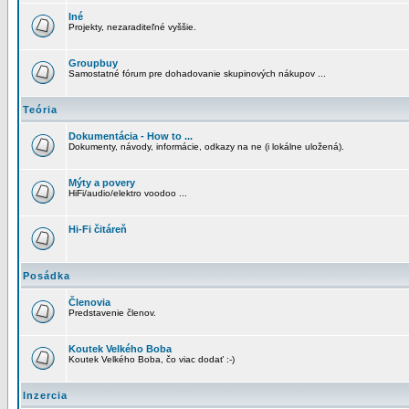
Iné
Projekty, nezaraditeľné vyššie.
Groupbuy
Samostatné fórum pre dohadovanie skupinových nákupov ...
Teória
Dokumentácia - How to ...
Dokumenty, návody, informácie, odkazy na ne (i lokálne uložená).
Mýty a povery
HiFi/audio/elektro voodoo ...
Hi-Fi čitáreň
Posádka
Členovia
Predstavenie členov.
Koutek Velkého Boba
Koutek Velkého Boba, čo viac dodať :-)
Inzercia