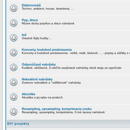
Elektronická
Techno, ambient, house, downbeat, ...
Pop, disco
Rôzne druhy popíkov a disco nahrávok
Iné
Ostatné štýly hudby ...
Koncerty, hudobné predstavenia
Koncerty a hudobné predstavenia - veľké, malé, klubové, ... - popisy a zážitky z 
Odporúčané nahrávky
Kvalitné, obľúbené, či niečím zaujímavé nahrávky, ktoré stoja za vypočutie.
Nekvalitné nahrávky
Zvukovo nekvalitné a "odfláknuté" nahrávky.
Akustika
Akustika a jej vplyv na posluch.
Resampling, upsampling, komprimacia zvuku
Resampling, upsampling, komprimácia, či iné úpravy nahrávok
DIY projekty