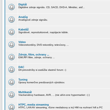
Digitál
Digitálne zdroje signálu. CD, SACD, DVD-A, Minidisc, atď...
Analóg
Analógové zdroje signálu.
Kabeláž
Signálové, reproduktorové, napájacie káble.
Video
Videorekordéry, DVD rekordéry, televízory, ...
Zdroje, filtre, ochrany ...
EMI,RFI filtre, zdroje, ochrany ...
DAC
DA prevodníky si zaslúžia vlastné forum :-)
Tuning
Úpravy komerčne predávaných výrobkov.
Multikanál
Viackanálovy hardware, AVR, ... (nie all-in-one hypermarket :-) )
HTPC, media streaming
HTPC, LAN AV streaming, rôzne mediaboxy a iný HW na rozhraní hifi a PC