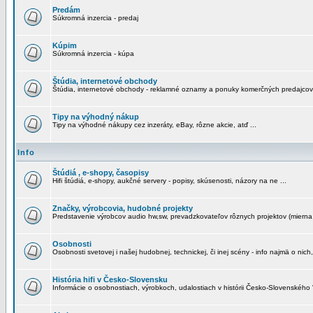
Predám
Súkromná inzercia - predaj
Kúpim
Súkromná inzercia - kúpa
Štúdia, internetové obchody
Štúdia, internetové obchody - reklamné oznamy a ponuky komerčných predajcov
Tipy na výhodný nákup
Tipy na výhodné nákupy cez inzeráty, eBay, rôzne akcie, atď ...
Info
Štúdiá , e-shopy, časopisy
Hifi štúdiá, e-shopy, aukčné servery - popisy, skúsenosti, názory na ne ...
Značky, výrobcovia, hudobné projekty
Predstavenie výrobcov audio hw,sw, prevadzkovateľov rôznych projektov (mierna 
Osobnosti
Osobnosti svetovej i našej hudobnej, technickej, či inej scény - info najmä o nich,
História hifi v Česko-Slovensku
Informácie o osobnostiach, výrobkoch, udalostiach v histórii Česko-Slovenského "