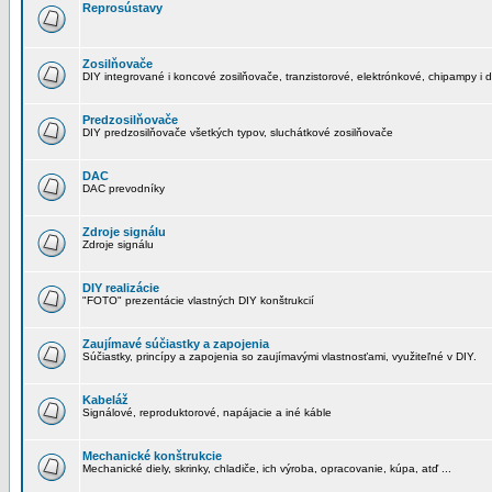
Reprosústavy
Zosilňovače
DIY integrované i koncové zosilňovače, tranzistorové, elektrónkové, chipampy i d
Predzosilňovače
DIY predzosilňovače všetkých typov, sluchátkové zosilňovače
DAC
DAC prevodníky
Zdroje signálu
Zdroje signálu
DIY realizácie
"FOTO" prezentácie vlastných DIY konštrukcií
Zaujímavé súčiastky a zapojenia
Súčiastky, princípy a zapojenia so zaujímavými vlastnosťami, využiteľné v DIY.
Kabeláž
Signálové, reproduktorové, napájacie a iné káble
Mechanické konštrukcie
Mechanické diely, skrinky, chladiče, ich výroba, opracovanie, kúpa, atď ...