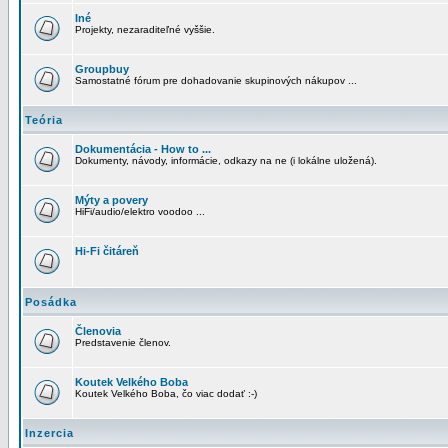
Iné
Projekty, nezaraditeľné vyššie.
Groupbuy
Samostatné fórum pre dohadovanie skupinových nákupov ...
Teória
Dokumentácia - How to ...
Dokumenty, návody, informácie, odkazy na ne (i lokálne uložená).
Mýty a povery
HiFi/audio/elektro voodoo ...
Hi-Fi čitáreň
Posádka
Členovia
Predstavenie členov.
Koutek Velkého Boba
Koutek Velkého Boba, čo viac dodať :-)
Inzercia