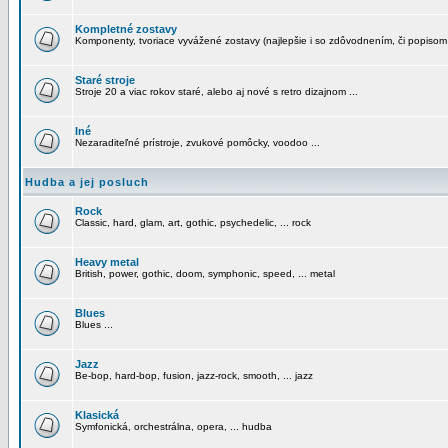
Kompletné zostavy
Komponenty, tvoriace vyvážené zostavy (najlepšie i so zdôvodnením, či popisom
Staré stroje
Stroje 20 a viac rokov staré, alebo aj nové s retro dizajnom ...
Iné
Nezaraditeľné prístroje, zvukové pomôcky, voodoo ...
Hudba a jej posluch
Rock
Classic, hard, glam, art, gothic, psychedelic, ... rock
Heavy metal
British, power, gothic, doom, symphonic, speed, ... metal
Blues
Blues ...
Jazz
Be-bop, hard-bop, fusion, jazz-rock, smooth, ... jazz
Klasická
Symfonická, orchestrálna, opera, ... hudba