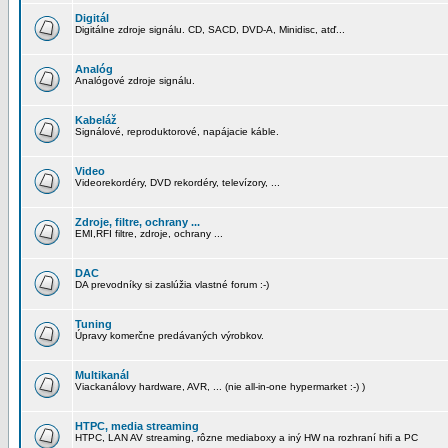
Digitál
Digitálne zdroje signálu. CD, SACD, DVD-A, Minidisc, atď...
Analóg
Analógové zdroje signálu.
Kabeláž
Signálové, reproduktorové, napájacie káble.
Video
Videorekordéry, DVD rekordéry, televízory, ...
Zdroje, filtre, ochrany ...
EMI,RFI filtre, zdroje, ochrany ...
DAC
DA prevodníky si zaslúžia vlastné forum :-)
Tuning
Úpravy komerčne predávaných výrobkov.
Multikanál
Viackanálovy hardware, AVR, ... (nie all-in-one hypermarket :-) )
HTPC, media streaming
HTPC, LAN AV streaming, rôzne mediaboxy a iný HW na rozhraní hifi a PC