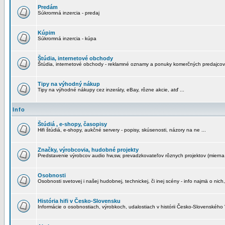
Predám
Súkromná inzercia - predaj
Kúpim
Súkromná inzercia - kúpa
Štúdia, internetové obchody
Štúdia, internetové obchody - reklamné oznamy a ponuky komerčných predajcov
Tipy na výhodný nákup
Tipy na výhodné nákupy cez inzeráty, eBay, rôzne akcie, atď ...
Info
Štúdiá , e-shopy, časopisy
Hifi štúdiá, e-shopy, aukčné servery - popisy, skúsenosti, názory na ne ...
Značky, výrobcovia, hudobné projekty
Predstavenie výrobcov audio hw,sw, prevadzkovateľov rôznych projektov (mierna 
Osobnosti
Osobnosti svetovej i našej hudobnej, technickej, či inej scény - info najmä o nich,
História hifi v Česko-Slovensku
Informácie o osobnostiach, výrobkoch, udalostiach v histórii Česko-Slovenského "