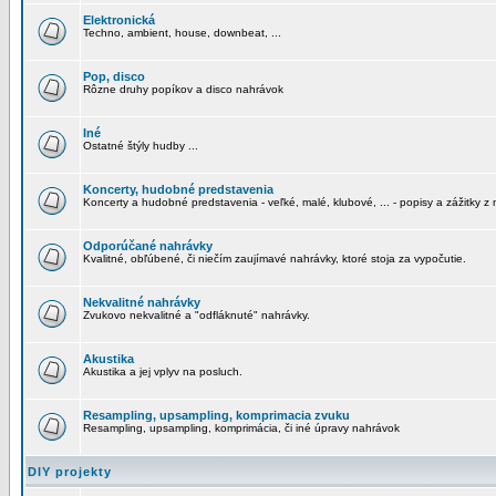
Elektronická
Techno, ambient, house, downbeat, ...
Pop, disco
Rôzne druhy popíkov a disco nahrávok
Iné
Ostatné štýly hudby ...
Koncerty, hudobné predstavenia
Koncerty a hudobné predstavenia - veľké, malé, klubové, ... - popisy a zážitky z 
Odporúčané nahrávky
Kvalitné, obľúbené, či niečím zaujímavé nahrávky, ktoré stoja za vypočutie.
Nekvalitné nahrávky
Zvukovo nekvalitné a "odfláknuté" nahrávky.
Akustika
Akustika a jej vplyv na posluch.
Resampling, upsampling, komprimacia zvuku
Resampling, upsampling, komprimácia, či iné úpravy nahrávok
DIY projekty