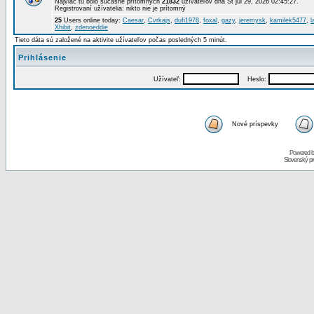
Najviac tu bolo súčasne prítomných
21832
užívateľov dňa St júl 29, 2026 02:45:27.
Registrovaní užívatelia: nikto nie je prítomný
25
Users online today:
Caesar
,
Cvrkajs
,
dufi1978
,
foxal
,
gazy
,
jeremysk
,
kamilek5477
,
l
Xhibit
,
zdenoeddie
Tieto dáta sú založené na aktivite užívateľov počas posledných 5 minút.
Prihlásenie
Užívateľ:
Heslo:
Nové príspevky
Powered 
Slovenský p