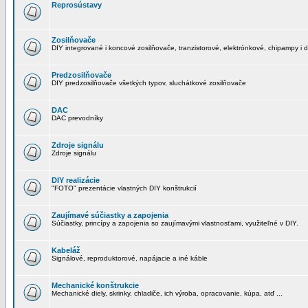
Reprosústavy
Zosilňovače
DIY integrované i koncové zosilňovače, tranzistorové, elektrónkové, chipampy i d
Predzosilňovače
DIY predzosilňovače všetkých typov, sluchátkové zosilňovače
DAC
DAC prevodníky
Zdroje signálu
Zdroje signálu
DIY realizácie
"FOTO" prezentácie vlastných DIY konštrukcií
Zaujímavé súčiastky a zapojenia
Súčiastky, princípy a zapojenia so zaujímavými vlastnosťami, využiteľné v DIY.
Kabeláž
Signálové, reproduktorové, napájacie a iné káble
Mechanické konštrukcie
Mechanické diely, skrinky, chladiče, ich výroba, opracovanie, kúpa, atď ...