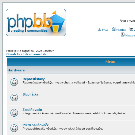
Bolo zaved
FAQ
Hľadať
Nastav
Práve je Ne august 09, 2026 15:05:07
Obsah fóra hifi.slovanet.sk
Fórum
Hardware
Reprosústavy
Reprosústavy všetkých typov,chutí a veľkostí - 1pásma-Npásma, vogelhausy-chla
Sluchátka
Zosilňovače
Integrované i koncové zosilňovače. Tranzistorové, elektrónkové i digitálne.
Predzosilňovače
Predzosilňovače všetkých typov, sluchátkové zosilňovače.