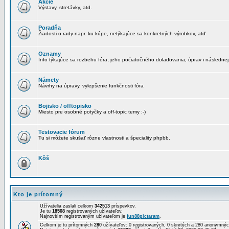
Akcie
Výstavy, stretávky, atd.
Poradňa
Žiadosti o rady napr. ku kúpe, netýkajúce sa konkretných výrobkov, atď
Oznamy
Info týkajúce sa rozbehu fóra, jeho počiatočného dolaďovania, úprav i následnej
Námety
Návrhy na úpravy, vylepšenie funkčnosti fóra
Bojisko / offtopisko
Miesto pre osobné potyčky a off-topic temy :-)
Testovacie fórum
Tu si môžete skušať rôzne vlastnosti a špeciality phpbb.
Kôš
Kto je prítomný
Užívatelia zaslali celkom
342513
príspevkov.
Je tu
18508
registrovaných užívateľov.
Najnovším registrovaným užívateľom je
fun88pictaram
.
Celkom je tu prítomných
280
užívateľov: 0 registrovaných, 0 skrytých a 280 anonymn