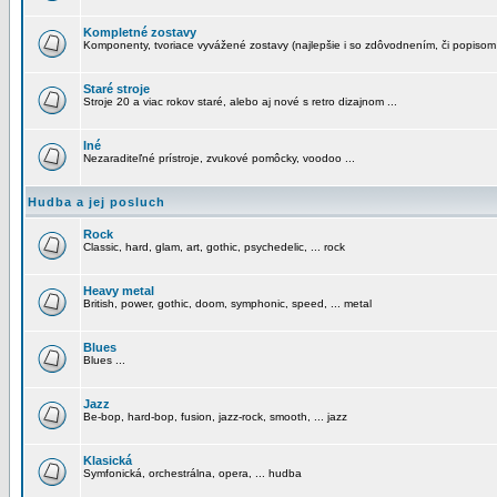
Kompletné zostavy
Komponenty, tvoriace vyvážené zostavy (najlepšie i so zdôvodnením, či popisom
Staré stroje
Stroje 20 a viac rokov staré, alebo aj nové s retro dizajnom ...
Iné
Nezaraditeľné prístroje, zvukové pomôcky, voodoo ...
Hudba a jej posluch
Rock
Classic, hard, glam, art, gothic, psychedelic, ... rock
Heavy metal
British, power, gothic, doom, symphonic, speed, ... metal
Blues
Blues ...
Jazz
Be-bop, hard-bop, fusion, jazz-rock, smooth, ... jazz
Klasická
Symfonická, orchestrálna, opera, ... hudba