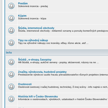
Predám
Súkromná inzercia - predaj
Kúpim
Súkromná inzercia - kúpa
Štúdia, internetové obchody
Štúdia, internetové obchody - reklamné oznamy a ponuky komerčných predajcov
Tipy na výhodný nákup
Tipy na výhodné nákupy cez inzeráty, eBay, rôzne akcie, atď ...
Info
Štúdiá , e-shopy, časopisy
Hifi štúdiá, e-shopy, aukčné servery - popisy, skúsenosti, názory na ne ...
Značky, výrobcovia, hudobné projekty
Predstavenie výrobcov audio hw,sw, prevadzkovateľov rôznych projektov (mierna 
Osobnosti
Osobnosti svetovej i našej hudobnej, technickej, či inej scény - info najmä o nich,
História hifi v Česko-Slovensku
Informácie o osobnostiach, výrobkoch, udalostiach v histórii Česko-Slovenského "