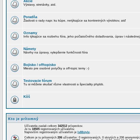
Akcie
Výstavy, stretávky, atd.
Poradňa
Žiadosti o rady napr. ku kúpe, netýkajúce sa konkretných výrobkov, atď
Oznamy
Info týkajúce sa rozbehu fóra, jeho počiatočného dolaďovania, úprav i následnej
Námety
Návrhy na úpravy, vylepšenie funkčnosti fóra
Bojisko / offtopisko
Miesto pre osobné potyčky a off-topic temy :-)
Testovacie fórum
Tu si môžete skušať rôzne vlastnosti a špeciality phpbb.
Kôš
Kto je prítomný
Užívatelia zaslali celkom
342512
príspevkov.
Je tu
18505
registrovaných užívateľov.
Najnovším registrovaným užívateľom je
lv88style
.
Celkom je tu prítomných
206
užívateľov: 0 registrovaných, 0 skrytých a 206 anonymn