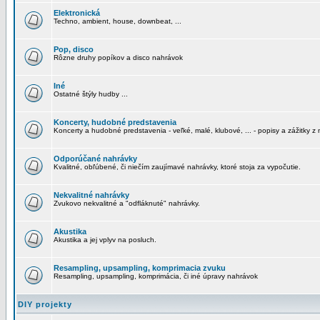
Elektronická
Techno, ambient, house, downbeat, ...
Pop, disco
Rôzne druhy popíkov a disco nahrávok
Iné
Ostatné štýly hudby ...
Koncerty, hudobné predstavenia
Koncerty a hudobné predstavenia - veľké, malé, klubové, ... - popisy a zážitky z 
Odporúčané nahrávky
Kvalitné, obľúbené, či niečím zaujímavé nahrávky, ktoré stoja za vypočutie.
Nekvalitné nahrávky
Zvukovo nekvalitné a "odfláknuté" nahrávky.
Akustika
Akustika a jej vplyv na posluch.
Resampling, upsampling, komprimacia zvuku
Resampling, upsampling, komprimácia, či iné úpravy nahrávok
DIY projekty