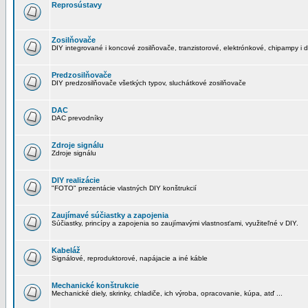
Reprosústavy
Zosilňovače
DIY integrované i koncové zosilňovače, tranzistorové, elektrónkové, chipampy i d
Predzosilňovače
DIY predzosilňovače všetkých typov, sluchátkové zosilňovače
DAC
DAC prevodníky
Zdroje signálu
Zdroje signálu
DIY realizácie
"FOTO" prezentácie vlastných DIY konštrukcií
Zaujímavé súčiastky a zapojenia
Súčiastky, princípy a zapojenia so zaujímavými vlastnosťami, využiteľné v DIY.
Kabeláž
Signálové, reproduktorové, napájacie a iné káble
Mechanické konštrukcie
Mechanické diely, skrinky, chladiče, ich výroba, opracovanie, kúpa, atď ...