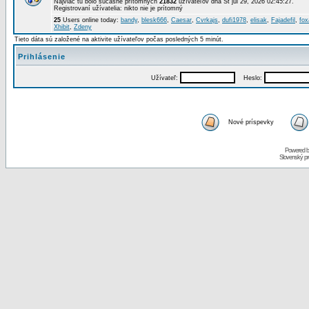
Najviac tu bolo súčasne prítomných
21832
užívateľov dňa St júl 29, 2026 02:45:27.
Registrovaní užívatelia: nikto nie je prítomný
25
Users online today:
bandy
,
blesk666
,
Caesar
,
Cvrkajs
,
dufi1978
,
elisak
,
Fajadefil
,
fox
Xhibit
,
Zdeny
Tieto dáta sú založené na aktivite užívateľov počas posledných 5 minút.
Prihlásenie
Užívateľ:
Heslo:
Nové príspevky
Powered 
Slovenský p