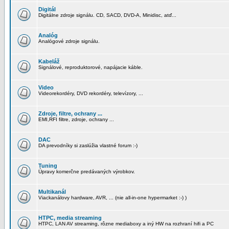
Digitál
Digitálne zdroje signálu. CD, SACD, DVD-A, Minidisc, atď...
Analóg
Analógové zdroje signálu.
Kabeláž
Signálové, reproduktorové, napájacie káble.
Video
Videorekordéry, DVD rekordéry, televízory, ...
Zdroje, filtre, ochrany ...
EMI,RFI filtre, zdroje, ochrany ...
DAC
DA prevodníky si zaslúžia vlastné forum :-)
Tuning
Úpravy komerčne predávaných výrobkov.
Multikanál
Viackanálovy hardware, AVR, ... (nie all-in-one hypermarket :-) )
HTPC, media streaming
HTPC, LAN AV streaming, rôzne mediaboxy a iný HW na rozhraní hifi a PC