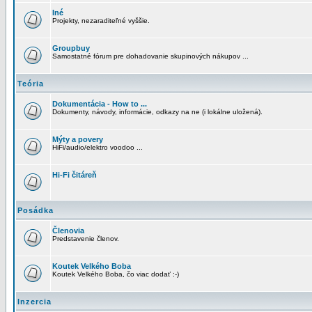
Iné
Projekty, nezaraditeľné vyššie.
Groupbuy
Samostatné fórum pre dohadovanie skupinových nákupov ...
Teória
Dokumentácia - How to ...
Dokumenty, návody, informácie, odkazy na ne (i lokálne uložená).
Mýty a povery
HiFi/audio/elektro voodoo ...
Hi-Fi čitáreň
Posádka
Členovia
Predstavenie členov.
Koutek Velkého Boba
Koutek Velkého Boba, čo viac dodať :-)
Inzercia