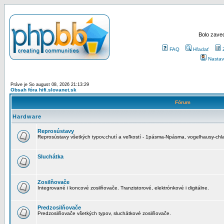
Bolo zaved
FAQ
Hľadať
Nastav
Práve je So august 08, 2026 21:13:29
Obsah fóra hifi.slovanet.sk
Fórum
Hardware
Reprosústavy
Reprosústavy všetkých typov,chutí a veľkostí - 1pásma-Npásma, vogelhausy-chla
Sluchátka
Zosilňovače
Integrované i koncové zosilňovače. Tranzistorové, elektrónkové i digitálne.
Predzosilňovače
Predzosilňovače všetkých typov, sluchátkové zosilňovače.