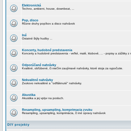
Elektronická
Techno, ambient, house, downbeat, ...
Pop, disco
Rôzne druhy popíkov a disco nahrávok
Iné
Ostatné štýly hudby ...
Koncerty, hudobné predstavenia
Koncerty a hudobné predstavenia - veľké, malé, klubové, ... - popisy a zážitky z 
Odporúčané nahrávky
Kvalitné, obľúbené, či niečím zaujímavé nahrávky, ktoré stoja za vypočutie.
Nekvalitné nahrávky
Zvukovo nekvalitné a "odfláknuté" nahrávky.
Akustika
Akustika a jej vplyv na posluch.
Resampling, upsampling, komprimacia zvuku
Resampling, upsampling, komprimácia, či iné úpravy nahrávok
DIY projekty