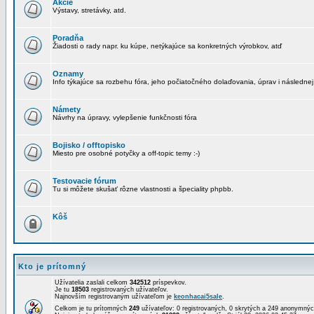
Akcie
Výstavy, stretávky, atd.
Poradňa
Žiadosti o rady napr. ku kúpe, netýkajúce sa konkretných výrobkov, atď
Oznamy
Info týkajúce sa rozbehu fóra, jeho počiatočného dolaďovania, úprav i následnej
Námety
Návrhy na úpravy, vylepšenie funkčnosti fóra
Bojisko / offtopisko
Miesto pre osobné potyčky a off-topic temy :-)
Testovacie fórum
Tu si môžete skušať rôzne vlastnosti a špeciality phpbb.
Kôš
Kto je prítomný
Užívatelia zaslali celkom
342512
príspevkov.
Je tu
18503
registrovaných užívateľov.
Najnovším registrovaným užívateľom je
keonhacai5sale
.
Celkom je tu prítomných
249
užívateľov: 0 registrovaných, 0 skrytých a 249 anonymn