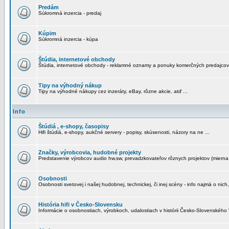
Predám
Súkromná inzercia - predaj
Kúpim
Súkromná inzercia - kúpa
Štúdia, internetové obchody
Štúdia, internetové obchody - reklamné oznamy a ponuky komerčných predajcov
Tipy na výhodný nákup
Tipy na výhodné nákupy cez inzeráty, eBay, rôzne akcie, atď ...
Info
Štúdiá , e-shopy, časopisy
Hifi štúdiá, e-shopy, aukčné servery - popisy, skúsenosti, názory na ne ...
Značky, výrobcovia, hudobné projekty
Predstavenie výrobcov audio hw,sw, prevadzkovateľov rôznych projektov (mierna 
Osobnosti
Osobnosti svetovej i našej hudobnej, technickej, či inej scény - info najmä o nich,
História hifi v Česko-Slovensku
Informácie o osobnostiach, výrobkoch, udalostiach v histórii Česko-Slovenského "