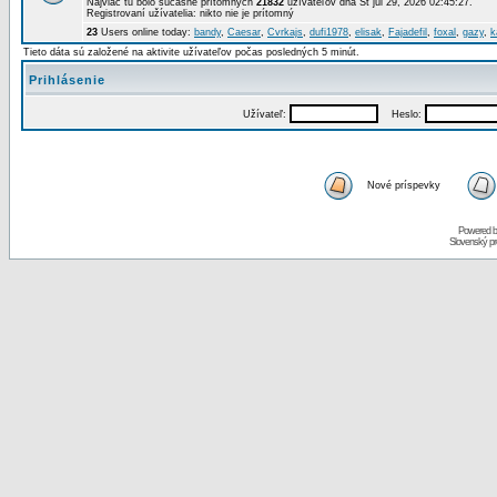
Najviac tu bolo súčasne prítomných
21832
užívateľov dňa St júl 29, 2026 02:45:27.
Registrovaní užívatelia: nikto nie je prítomný
23
Users online today:
bandy
,
Caesar
,
Cvrkajs
,
dufi1978
,
elisak
,
Fajadefil
,
foxal
,
gazy
,
k
Tieto dáta sú založené na aktivite užívateľov počas posledných 5 minút.
Prihlásenie
Užívateľ:
Heslo:
Nové príspevky
Powered 
Slovenský p