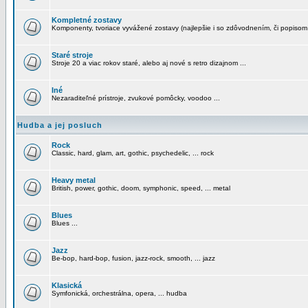
Kompletné zostavy
Komponenty, tvoriace vyvážené zostavy (najlepšie i so zdôvodnením, či popisom
Staré stroje
Stroje 20 a viac rokov staré, alebo aj nové s retro dizajnom ...
Iné
Nezaraditeľné prístroje, zvukové pomôcky, voodoo ...
Hudba a jej posluch
Rock
Classic, hard, glam, art, gothic, psychedelic, ... rock
Heavy metal
British, power, gothic, doom, symphonic, speed, ... metal
Blues
Blues ...
Jazz
Be-bop, hard-bop, fusion, jazz-rock, smooth, ... jazz
Klasická
Symfonická, orchestrálna, opera, ... hudba