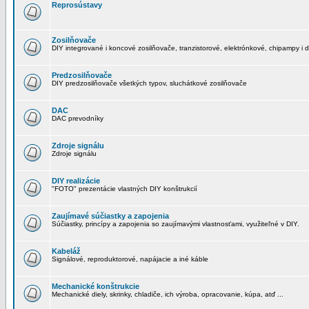
Reprosústavy
Zosilňovače
DIY integrované i koncové zosilňovače, tranzistorové, elektrónkové, chipampy i d
Predzosilňovače
DIY predzosilňovače všetkých typov, sluchátkové zosilňovače
DAC
DAC prevodníky
Zdroje signálu
Zdroje signálu
DIY realizácie
"FOTO" prezentácie vlastných DIY konštrukcií
Zaujímavé súčiastky a zapojenia
Súčiastky, princípy a zapojenia so zaujímavými vlastnosťami, využiteľné v DIY.
Kabeláž
Signálové, reproduktorové, napájacie a iné káble
Mechanické konštrukcie
Mechanické diely, skrinky, chladiče, ich výroba, opracovanie, kúpa, atď ...