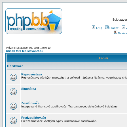
Bolo zaved
FAQ
Hľadať
Nastav
Práve je So august 08, 2026 17:40:10
Obsah fóra hifi.slovanet.sk
Fórum
Hardware
Reprosústavy
Reprosústavy všetkých typov,chutí a veľkostí - 1pásma-Npásma, vogelhausy-chla
Sluchátka
Zosilňovače
Integrované i koncové zosilňovače. Tranzistorové, elektrónkové i digitálne.
Predzosilňovače
Predzosilňovače všetkých typov, sluchátkové zosilňovače.