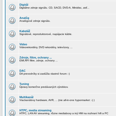
Digitál
Digitálne zdroje signálu. CD, SACD, DVD-A, Minidisc, atď...
Analóg
Analógové zdroje signálu.
Kabeláž
Signálové, reproduktorové, napájacie káble.
Video
Videorekordéry, DVD rekordéry, televízory, ...
Zdroje, filtre, ochrany ...
EMI,RFI filtre, zdroje, ochrany ...
DAC
DA prevodníky si zaslúžia vlastné forum :-)
Tuning
Úpravy komerčne predávaných výrobkov.
Multikanál
Viackanálovy hardware, AVR, ... (nie all-in-one hypermarket :-) )
HTPC, media streaming
HTPC, LAN AV streaming, rôzne mediaboxy a iný HW na rozhraní hifi a PC