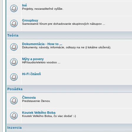
Iné
Projekty, nezaraditeľné vyššie.
Groupbuy
Samostatné fórum pre dohadovanie skupinových nákupov ...
Teória
Dokumentácia - How to ...
Dokumenty, návody, informácie, odkazy na ne (i lokálne uložená).
Mýty a povery
HiFi/audio/elektro voodoo ...
Hi-Fi čitáreň
Posádka
Členovia
Predstavenie členov.
Koutek Velkého Boba
Koutek Velkého Boba, čo viac dodať :-)
Inzercia