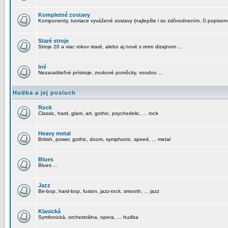
Kompletné zostavy
Komponenty, tvoriace vyvážené zostavy (najlepšie i so zdôvodnením, či popisom
Staré stroje
Stroje 20 a viac rokov staré, alebo aj nové s retro dizajnom ...
Iné
Nezaraditeľné prístroje, zvukové pomôcky, voodoo ...
Hudba a jej posluch
Rock
Classic, hard, glam, art, gothic, psychedelic, ... rock
Heavy metal
British, power, gothic, doom, symphonic, speed, ... metal
Blues
Blues ...
Jazz
Be-bop, hard-bop, fusion, jazz-rock, smooth, ... jazz
Klasická
Symfonická, orchestrálna, opera, ... hudba