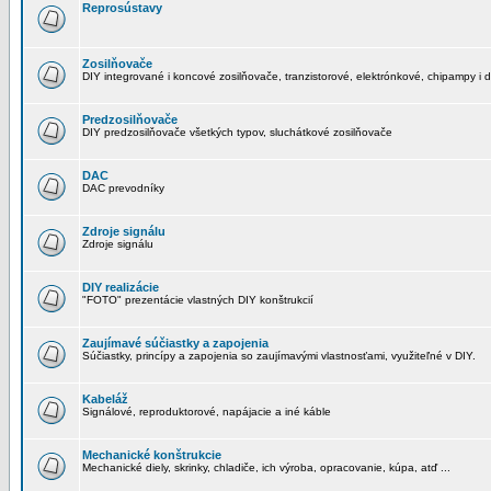
Reprosústavy
Zosilňovače
DIY integrované i koncové zosilňovače, tranzistorové, elektrónkové, chipampy i d
Predzosilňovače
DIY predzosilňovače všetkých typov, sluchátkové zosilňovače
DAC
DAC prevodníky
Zdroje signálu
Zdroje signálu
DIY realizácie
"FOTO" prezentácie vlastných DIY konštrukcií
Zaujímavé súčiastky a zapojenia
Súčiastky, princípy a zapojenia so zaujímavými vlastnosťami, využiteľné v DIY.
Kabeláž
Signálové, reproduktorové, napájacie a iné káble
Mechanické konštrukcie
Mechanické diely, skrinky, chladiče, ich výroba, opracovanie, kúpa, atď ...