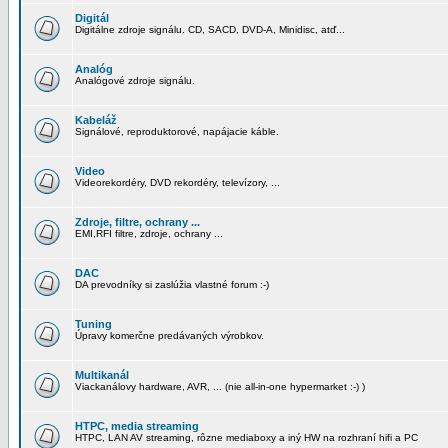
Digitál
Digitálne zdroje signálu. CD, SACD, DVD-A, Minidisc, atď...
Analóg
Analógové zdroje signálu.
Kabeláž
Signálové, reproduktorové, napájacie káble.
Video
Videorekordéry, DVD rekordéry, televízory, ...
Zdroje, filtre, ochrany ...
EMI,RFI filtre, zdroje, ochrany ...
DAC
DA prevodníky si zaslúžia vlastné forum :-)
Tuning
Úpravy komerčne predávaných výrobkov.
Multikanál
Viackanálovy hardware, AVR, ... (nie all-in-one hypermarket :-) )
HTPC, media streaming
HTPC, LAN AV streaming, rôzne mediaboxy a iný HW na rozhraní hifi a PC