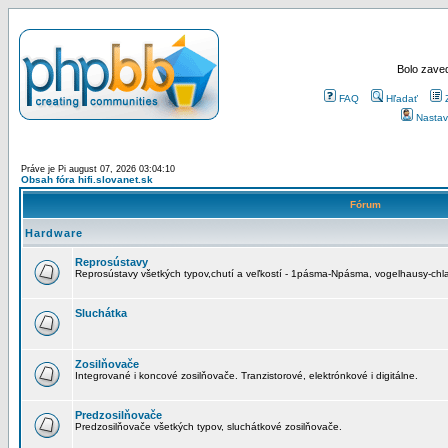
Bolo zaved
FAQ
Hľadať
Nastav
Práve je Pi august 07, 2026 03:04:10
Obsah fóra hifi.slovanet.sk
Fórum
Hardware
Reprosústavy
Reprosústavy všetkých typov,chutí a veľkostí - 1pásma-Npásma, vogelhausy-chla
Sluchátka
Zosilňovače
Integrované i koncové zosilňovače. Tranzistorové, elektrónkové i digitálne.
Predzosilňovače
Predzosilňovače všetkých typov, sluchátkové zosilňovače.