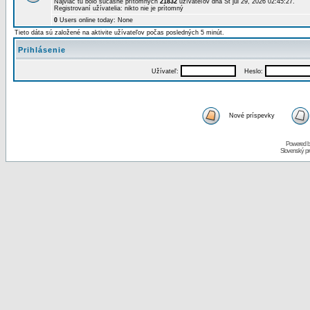
Najviac tu bolo súčasne prítomných
21832
užívateľov dňa St júl 29, 2026 02:45:27.
Registrovaní užívatelia: nikto nie je prítomný
0
Users online today: None
Tieto dáta sú založené na aktivite užívateľov počas posledných 5 minút.
Prihlásenie
Užívateľ:
Heslo:
Nové príspevky
Powered 
Slovenský p