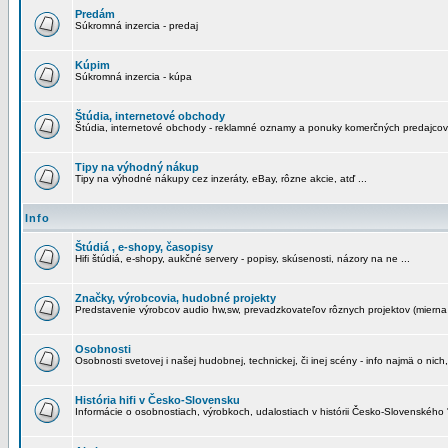
Predám
Súkromná inzercia - predaj
Kúpim
Súkromná inzercia - kúpa
Štúdia, internetové obchody
Štúdia, internetové obchody - reklamné oznamy a ponuky komerčných predajcov
Tipy na výhodný nákup
Tipy na výhodné nákupy cez inzeráty, eBay, rôzne akcie, atď ...
Info
Štúdiá , e-shopy, časopisy
Hifi štúdiá, e-shopy, aukčné servery - popisy, skúsenosti, názory na ne ...
Značky, výrobcovia, hudobné projekty
Predstavenie výrobcov audio hw,sw, prevadzkovateľov rôznych projektov (mierna 
Osobnosti
Osobnosti svetovej i našej hudobnej, technickej, či inej scény - info najmä o nich,
História hifi v Česko-Slovensku
Informácie o osobnostiach, výrobkoch, udalostiach v histórii Česko-Slovenského "