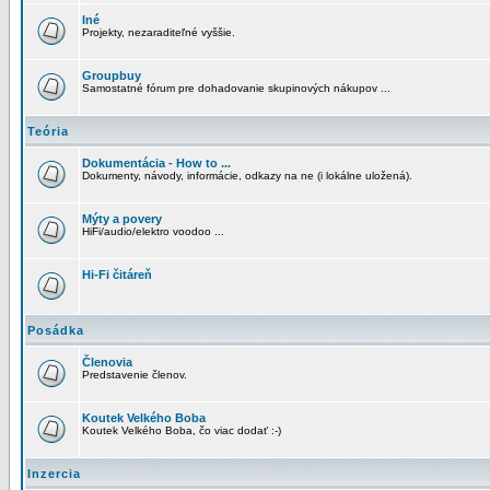
Iné
Projekty, nezaraditeľné vyššie.
Groupbuy
Samostatné fórum pre dohadovanie skupinových nákupov ...
Teória
Dokumentácia - How to ...
Dokumenty, návody, informácie, odkazy na ne (i lokálne uložená).
Mýty a povery
HiFi/audio/elektro voodoo ...
Hi-Fi čitáreň
Posádka
Členovia
Predstavenie členov.
Koutek Velkého Boba
Koutek Velkého Boba, čo viac dodať :-)
Inzercia