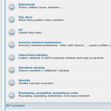
Elektronická
Techno, ambient, house, downbeat, ...
Pop, disco
Rôzne druhy popíkov a disco nahrávok
Iné
Ostatné štýly hudby ...
Koncerty, hudobné predstavenia
Koncerty a hudobné predstavenia - veľké, malé, klubové, ... - popisy a zážitky z 
Odporúčané nahrávky
Kvalitné, obľúbené, či niečím zaujímavé nahrávky, ktoré stoja za vypočutie.
Nekvalitné nahrávky
Zvukovo nekvalitné a "odfláknuté" nahrávky.
Akustika
Akustika a jej vplyv na posluch.
Resampling, upsampling, komprimacia zvuku
Resampling, upsampling, komprimácia, či iné úpravy nahrávok
DIY projekty