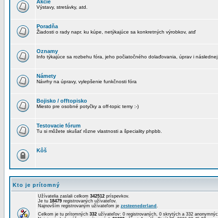
Akcie
Výstavy, stretávky, atd.
Poradňa
Žiadosti o rady napr. ku kúpe, netýkajúce sa konkretných výrobkov, atď
Oznamy
Info týkajúce sa rozbehu fóra, jeho počiatočného dolaďovania, úprav i následnej
Námety
Návrhy na úpravy, vylepšenie funkčnosti fóra
Bojisko / offtopisko
Miesto pre osobné potyčky a off-topic temy :-)
Testovacie fórum
Tu si môžete skušať rôzne vlastnosti a špeciality phpbb.
Kôš
Kto je prítomný
Užívatelia zaslali celkom
342512
príspevkov.
Je tu
18479
registrovaných užívateľov.
Najnovším registrovaným užívateľom je
zesteenederland
.
Celkom je tu prítomných
332
užívateľov: 0 registrovaných, 0 skrytých a 332 anonymn