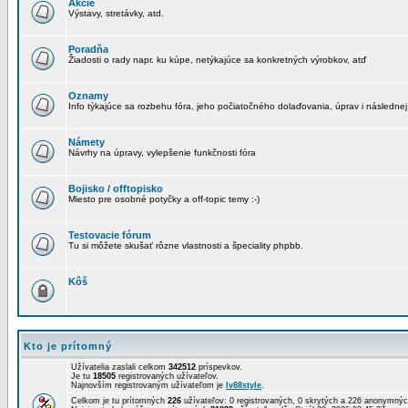
Akcie
Výstavy, stretávky, atd.
Poradňa
Žiadosti o rady napr. ku kúpe, netýkajúce sa konkretných výrobkov, atď
Oznamy
Info týkajúce sa rozbehu fóra, jeho počiatočného dolaďovania, úprav i následnej
Námety
Návrhy na úpravy, vylepšenie funkčnosti fóra
Bojisko / offtopisko
Miesto pre osobné potyčky a off-topic temy :-)
Testovacie fórum
Tu si môžete skušať rôzne vlastnosti a špeciality phpbb.
Kôš
Kto je prítomný
Užívatelia zaslali celkom
342512
príspevkov.
Je tu
18505
registrovaných užívateľov.
Najnovším registrovaným užívateľom je
lv88style
.
Celkom je tu prítomných
226
užívateľov: 0 registrovaných, 0 skrytých a 226 anonymn