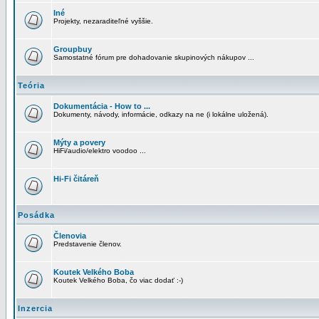
Iné
Projekty, nezaraditeľné vyššie.
Groupbuy
Samostatné fórum pre dohadovanie skupinových nákupov ...
Teória
Dokumentácia - How to ...
Dokumenty, návody, informácie, odkazy na ne (i lokálne uložená).
Mýty a povery
HiFi/audio/elektro voodoo ...
Hi-Fi čitáreň
Posádka
Členovia
Predstavenie členov.
Koutek Velkého Boba
Koutek Velkého Boba, čo viac dodať :-)
Inzercia