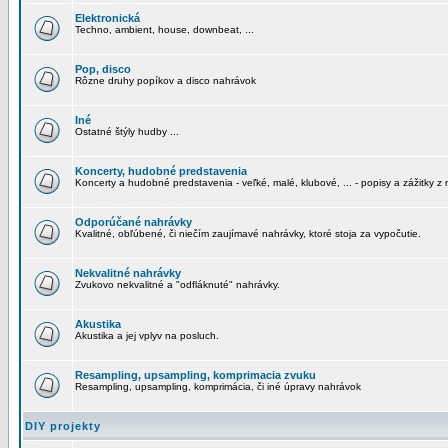
Elektronická
Techno, ambient, house, downbeat, ...
Pop, disco
Rôzne druhy popíkov a disco nahrávok
Iné
Ostatné štýly hudby ...
Koncerty, hudobné predstavenia
Koncerty a hudobné predstavenia - veľké, malé, klubové, ... - popisy a zážitky z 
Odporúčané nahrávky
Kvalitné, obľúbené, či niečím zaujímavé nahrávky, ktoré stoja za vypočutie.
Nekvalitné nahrávky
Zvukovo nekvalitné a "odfláknuté" nahrávky.
Akustika
Akustika a jej vplyv na posluch.
Resampling, upsampling, komprimacia zvuku
Resampling, upsampling, komprimácia, či iné úpravy nahrávok
DIY projekty