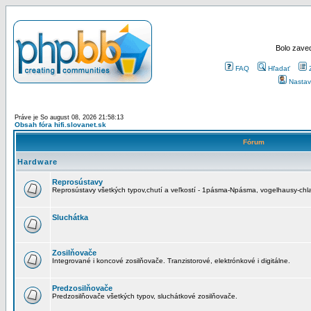
Bolo zaved
FAQ
Hľadať
Nastav
Práve je So august 08, 2026 21:58:13
Obsah fóra hifi.slovanet.sk
Fórum
Hardware
Reprosústavy
Reprosústavy všetkých typov,chutí a veľkostí - 1pásma-Npásma, vogelhausy-chla
Sluchátka
Zosilňovače
Integrované i koncové zosilňovače. Tranzistorové, elektrónkové i digitálne.
Predzosilňovače
Predzosilňovače všetkých typov, sluchátkové zosilňovače.