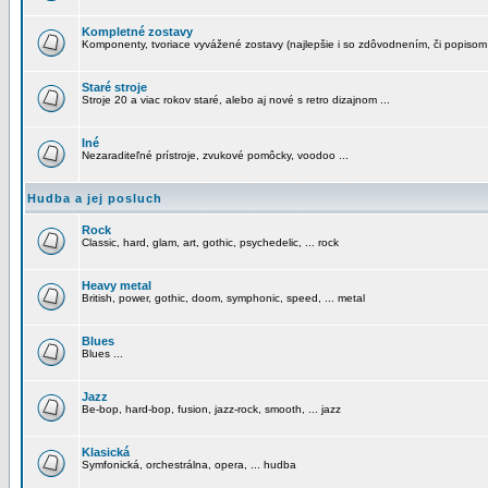
Kompletné zostavy
Komponenty, tvoriace vyvážené zostavy (najlepšie i so zdôvodnením, či popisom
Staré stroje
Stroje 20 a viac rokov staré, alebo aj nové s retro dizajnom ...
Iné
Nezaraditeľné prístroje, zvukové pomôcky, voodoo ...
Hudba a jej posluch
Rock
Classic, hard, glam, art, gothic, psychedelic, ... rock
Heavy metal
British, power, gothic, doom, symphonic, speed, ... metal
Blues
Blues ...
Jazz
Be-bop, hard-bop, fusion, jazz-rock, smooth, ... jazz
Klasická
Symfonická, orchestrálna, opera, ... hudba