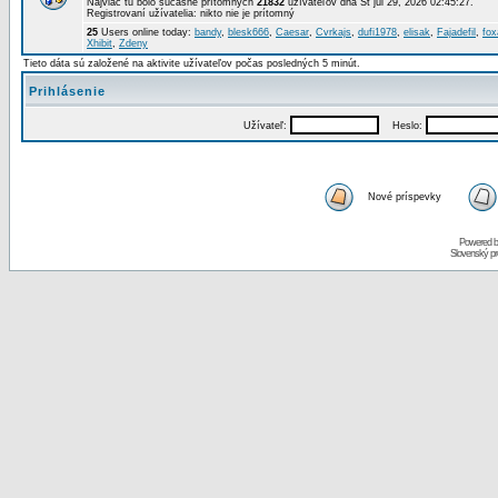
Najviac tu bolo súčasne prítomných
21832
užívateľov dňa St júl 29, 2026 02:45:27.
Registrovaní užívatelia: nikto nie je prítomný
25
Users online today:
bandy
,
blesk666
,
Caesar
,
Cvrkajs
,
dufi1978
,
elisak
,
Fajadefil
,
fox
Xhibit
,
Zdeny
Tieto dáta sú založené na aktivite užívateľov počas posledných 5 minút.
Prihlásenie
Užívateľ:
Heslo:
Nové príspevky
Powered 
Slovenský p