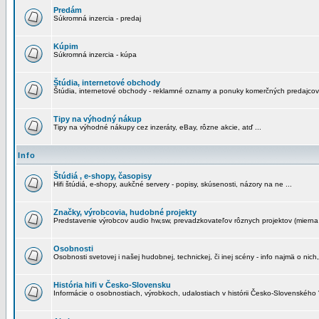
Predám
Súkromná inzercia - predaj
Kúpim
Súkromná inzercia - kúpa
Štúdia, internetové obchody
Štúdia, internetové obchody - reklamné oznamy a ponuky komerčných predajcov
Tipy na výhodný nákup
Tipy na výhodné nákupy cez inzeráty, eBay, rôzne akcie, atď ...
Info
Štúdiá , e-shopy, časopisy
Hifi štúdiá, e-shopy, aukčné servery - popisy, skúsenosti, názory na ne ...
Značky, výrobcovia, hudobné projekty
Predstavenie výrobcov audio hw,sw, prevadzkovateľov rôznych projektov (mierna 
Osobnosti
Osobnosti svetovej i našej hudobnej, technickej, či inej scény - info najmä o nich,
História hifi v Česko-Slovensku
Informácie o osobnostiach, výrobkoch, udalostiach v histórii Česko-Slovenského "