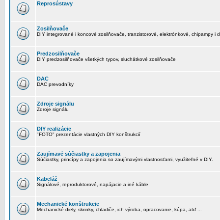
Reprosústavy
Zosilňovače
DIY integrované i koncové zosilňovače, tranzistorové, elektrónkové, chipampy i d
Predzosilňovače
DIY predzosilňovače všetkých typov, sluchátkové zosilňovače
DAC
DAC prevodníky
Zdroje signálu
Zdroje signálu
DIY realizácie
"FOTO" prezentácie vlastných DIY konštrukcií
Zaujímavé súčiastky a zapojenia
Súčiastky, princípy a zapojenia so zaujímavými vlastnosťami, využiteľné v DIY.
Kabeláž
Signálové, reproduktorové, napájacie a iné káble
Mechanické konštrukcie
Mechanické diely, skrinky, chladiče, ich výroba, opracovanie, kúpa, atď ...