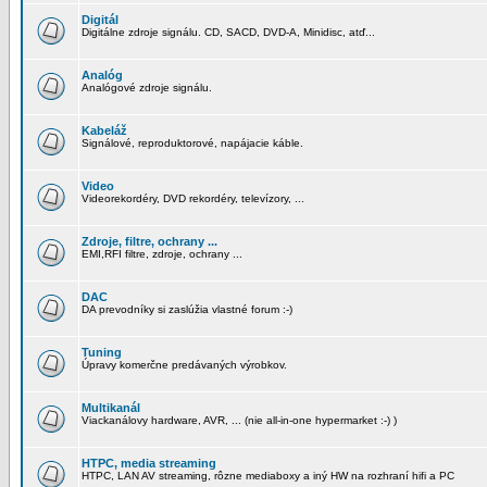
Digitál
Digitálne zdroje signálu. CD, SACD, DVD-A, Minidisc, atď...
Analóg
Analógové zdroje signálu.
Kabeláž
Signálové, reproduktorové, napájacie káble.
Video
Videorekordéry, DVD rekordéry, televízory, ...
Zdroje, filtre, ochrany ...
EMI,RFI filtre, zdroje, ochrany ...
DAC
DA prevodníky si zaslúžia vlastné forum :-)
Tuning
Úpravy komerčne predávaných výrobkov.
Multikanál
Viackanálovy hardware, AVR, ... (nie all-in-one hypermarket :-) )
HTPC, media streaming
HTPC, LAN AV streaming, rôzne mediaboxy a iný HW na rozhraní hifi a PC