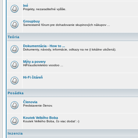
Iné
Projekty, nezaraditeľné vyššie.
Groupbuy
Samostatné fórum pre dohadovanie skupinových nákupov ...
Teória
Dokumentácia - How to ...
Dokumenty, návody, informácie, odkazy na ne (i lokálne uložená).
Mýty a povery
HiFi/audio/elektro voodoo ...
Hi-Fi čitáreň
Posádka
Členovia
Predstavenie členov.
Koutek Velkého Boba
Koutek Velkého Boba, čo viac dodať :-)
Inzercia