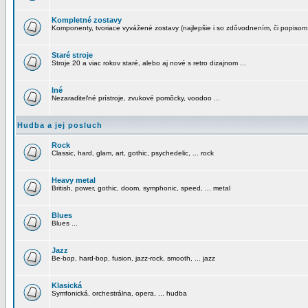
Kompletné zostavy
Komponenty, tvoriace vyvážené zostavy (najlepšie i so zdôvodnením, či popisom
Staré stroje
Stroje 20 a viac rokov staré, alebo aj nové s retro dizajnom ...
Iné
Nezaraditeľné prístroje, zvukové pomôcky, voodoo ...
Hudba a jej posluch
Rock
Classic, hard, glam, art, gothic, psychedelic, ... rock
Heavy metal
British, power, gothic, doom, symphonic, speed, ... metal
Blues
Blues ...
Jazz
Be-bop, hard-bop, fusion, jazz-rock, smooth, ... jazz
Klasická
Symfonická, orchestrálna, opera, ... hudba