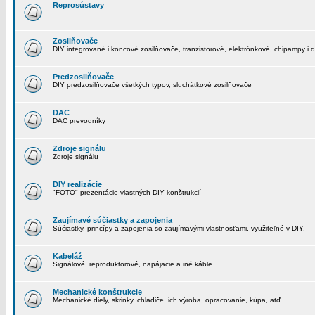
Reprosústavy
Zosilňovače
DIY integrované i koncové zosilňovače, tranzistorové, elektrónkové, chipampy i d
Predzosilňovače
DIY predzosilňovače všetkých typov, sluchátkové zosilňovače
DAC
DAC prevodníky
Zdroje signálu
Zdroje signálu
DIY realizácie
"FOTO" prezentácie vlastných DIY konštrukcií
Zaujímavé súčiastky a zapojenia
Súčiastky, princípy a zapojenia so zaujímavými vlastnosťami, využiteľné v DIY.
Kabeláž
Signálové, reproduktorové, napájacie a iné káble
Mechanické konštrukcie
Mechanické diely, skrinky, chladiče, ich výroba, opracovanie, kúpa, atď ...