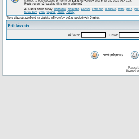
Najviac tu bolo súčasne prítomných
21832
užívateľov dňa St júl 29, 2026 02:45:27.
Registrovaní užívatelia: nikto nie je prítomný
30
Users online today:
babaudio
,
blesk666
,
Caesar
,
catmann
,
dufi1978
,
foxal
,
jamo
,
jer
tatko Tom
,
vma
,
vojacik
,
Xhibit
,
Zdeny
Tieto dáta sú založené na aktivite užívateľov počas posledných 5 minút.
Prihlásenie
Užívateľ:
Heslo:
Nové príspevky
Powered 
Slovenský p