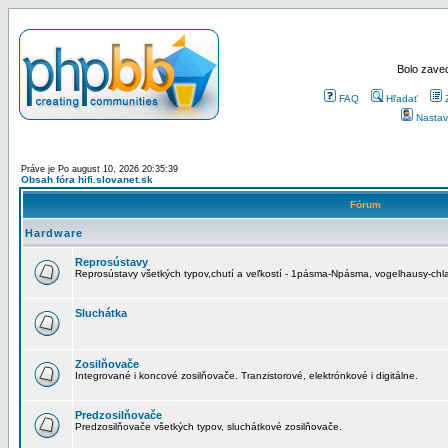
Bolo zaved
FAQ
Hľadať
Nastav
Práve je Po august 10, 2026 20:35:39
Obsah fóra hifi.slovanet.sk
Fórum
Hardware
Reprosústavy
Reprosústavy všetkých typov,chutí a veľkostí - 1pásma-Npásma, vogelhausy-chla
Sluchátka
Zosilňovače
Integrované i koncové zosilňovače. Tranzistorové, elektrónkové i digitálne.
Predzosilňovače
Predzosilňovače všetkých typov, sluchátkové zosilňovače.