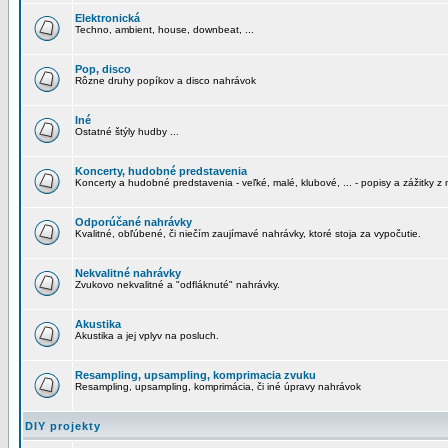
Elektronická
Techno, ambient, house, downbeat, ...
Pop, disco
Rôzne druhy popíkov a disco nahrávok
Iné
Ostatné štýly hudby ...
Koncerty, hudobné predstavenia
Koncerty a hudobné predstavenia - veľké, malé, klubové, ... - popisy a zážitky z 
Odporúčané nahrávky
Kvalitné, obľúbené, či niečím zaujímavé nahrávky, ktoré stoja za vypočutie.
Nekvalitné nahrávky
Zvukovo nekvalitné a "odfláknuté" nahrávky.
Akustika
Akustika a jej vplyv na posluch.
Resampling, upsampling, komprimacia zvuku
Resampling, upsampling, komprimácia, či iné úpravy nahrávok
DIY projekty