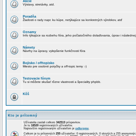
Akcie
Výstavy, stretávky, atd.
Poradňa
Žiadosti o rady napr. ku kúpe, netýkajúce sa konkretných výrobkov, atď
Oznamy
Info týkajúce sa rozbehu fóra, jeho počiatočného dolaďovania, úprav i následnej
Námety
Návrhy na úpravy, vylepšenie funkčnosti fóra
Bojisko / offtopisko
Miesto pre osobné potyčky a off-topic temy :-)
Testovacie fórum
Tu si môžete skušať rôzne vlastnosti a špeciality phpbb.
Kôš
Kto je prítomný
Užívatelia zaslali celkom
342513
príspevkov.
Je tu
18520
registrovaných užívateľov.
Najnovším registrovaným užívateľom je
xx8orgmx
.
Celkom je tu prítomných
255
užívateľov: 0 registrovaných, 0 skrytých a 255 anonymn