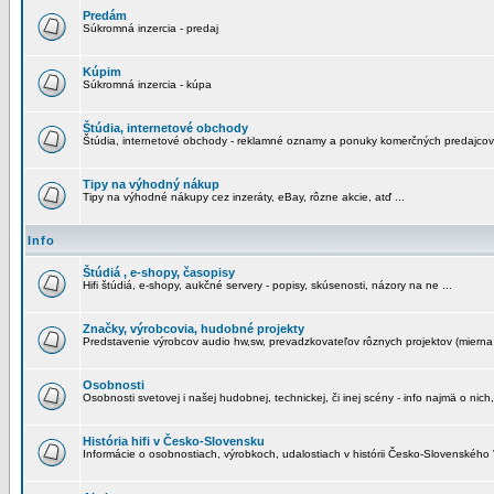
Predám
Súkromná inzercia - predaj
Kúpim
Súkromná inzercia - kúpa
Štúdia, internetové obchody
Štúdia, internetové obchody - reklamné oznamy a ponuky komerčných predajcov
Tipy na výhodný nákup
Tipy na výhodné nákupy cez inzeráty, eBay, rôzne akcie, atď ...
Info
Štúdiá , e-shopy, časopisy
Hifi štúdiá, e-shopy, aukčné servery - popisy, skúsenosti, názory na ne ...
Značky, výrobcovia, hudobné projekty
Predstavenie výrobcov audio hw,sw, prevadzkovateľov rôznych projektov (mierna 
Osobnosti
Osobnosti svetovej i našej hudobnej, technickej, či inej scény - info najmä o nich,
História hifi v Česko-Slovensku
Informácie o osobnostiach, výrobkoch, udalostiach v histórii Česko-Slovenského "