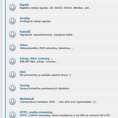
Digitál
Digitálne zdroje signálu. CD, SACD, DVD-A, Minidisc, atď...
Analóg
Analógové zdroje signálu.
Kabeláž
Signálové, reproduktorové, napájacie káble.
Video
Videorekordéry, DVD rekordéry, televízory, ...
Zdroje, filtre, ochrany ...
EMI,RFI filtre, zdroje, ochrany ...
DAC
DA prevodníky si zaslúžia vlastné forum :-)
Tuning
Úpravy komerčne predávaných výrobkov.
Multikanál
Viackanálovy hardware, AVR, ... (nie all-in-one hypermarket :-) )
HTPC, media streaming
HTPC, LAN AV streaming, rôzne mediaboxy a iný HW na rozhraní hifi a PC