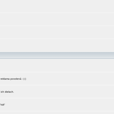
reklama povolená :-) )
 ich dielach.
hifi"