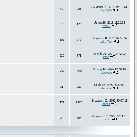
So január 29, 2022 06:12:41
58
285
tgp43j7h
Ut jún 26, 2018 11:20:38
24
124
Pet007
So január 11, 2025 09:58:09
104
717
tatko Tom
Ut máj 28, 2024 08:42:03
220
771
PMA
So máj 16, 2026 13:49:10
239
3328
blesk666
St júl 09, 2025 15:37:53
21
223
vlado.ba
St august 02, 2023 20:07:11
179
2967
check
Po január 01, 2024 22:11:18
33
455
marcin