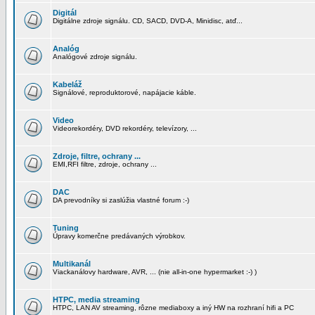
Digitál
Digitálne zdroje signálu. CD, SACD, DVD-A, Minidisc, atď...
Analóg
Analógové zdroje signálu.
Kabeláž
Signálové, reproduktorové, napájacie káble.
Video
Videorekordéry, DVD rekordéry, televízory, ...
Zdroje, filtre, ochrany ...
EMI,RFI filtre, zdroje, ochrany ...
DAC
DA prevodníky si zaslúžia vlastné forum :-)
Tuning
Úpravy komerčne predávaných výrobkov.
Multikanál
Viackanálovy hardware, AVR, ... (nie all-in-one hypermarket :-) )
HTPC, media streaming
HTPC, LAN AV streaming, rôzne mediaboxy a iný HW na rozhraní hifi a PC