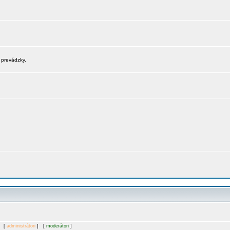
 prevádzky.
. [
administrátori
] [
moderátori
]