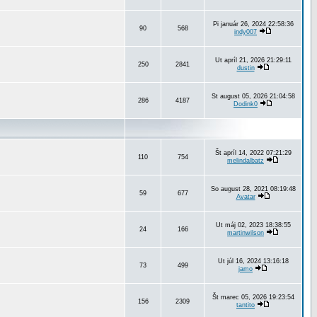
Pi január 26, 2024 22:58:36
90
568
indy007
Ut apríl 21, 2026 21:29:11
250
2841
dustin
St august 05, 2026 21:04:58
286
4187
Dodink0
Št apríl 14, 2022 07:21:29
110
754
melindalbatz
So august 28, 2021 08:19:48
59
677
Avatar
Ut máj 02, 2023 18:38:55
24
166
martinwilson
Ut júl 16, 2024 13:16:18
73
499
jamo
Št marec 05, 2026 19:23:54
156
2309
tantito