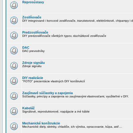
Reprosústavy
Zosilňovače
DIY integrované i koncové zosilňovače, tranzistorové, elektrónkové, chipampy i d
Predzosilňovače
DIY predzosilňovače všetkých typov, sluchátkové zosilňovače
DAC
DAC prevodníky
Zdroje signálu
Zdroje signálu
DIY realizácie
"FOTO" prezentácie vlastných DIY konštrukcií
Zaujímavé súčiastky a zapojenia
Súčiastky, princípy a zapojenia so zaujímavými vlastnosťami, využiteľné v DIY.
Kabeláž
Signálové, reproduktorové, napájacie a iné káble
Mechanické konštrukcie
Mechanické diely, skrinky, chladiče, ich výroba, opracovanie, kúpa, atď ...