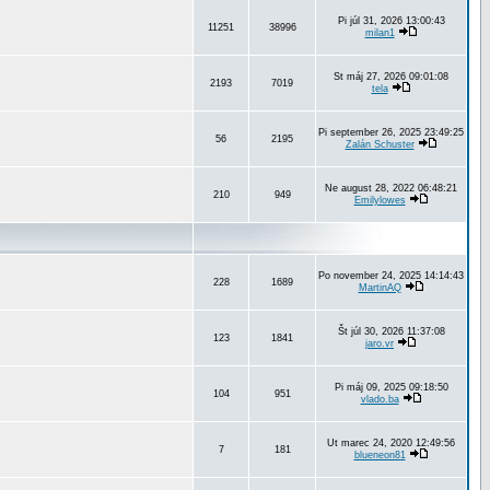
Pi júl 31, 2026 13:00:43
11251
38996
milan1
St máj 27, 2026 09:01:08
2193
7019
tela
Pi september 26, 2025 23:49:25
56
2195
Zalán Schuster
Ne august 28, 2022 06:48:21
210
949
Emilylowes
Po november 24, 2025 14:14:43
228
1689
MartinAQ
Št júl 30, 2026 11:37:08
123
1841
jaro.vr
Pi máj 09, 2025 09:18:50
104
951
vlado.ba
Ut marec 24, 2020 12:49:56
7
181
blueneon81