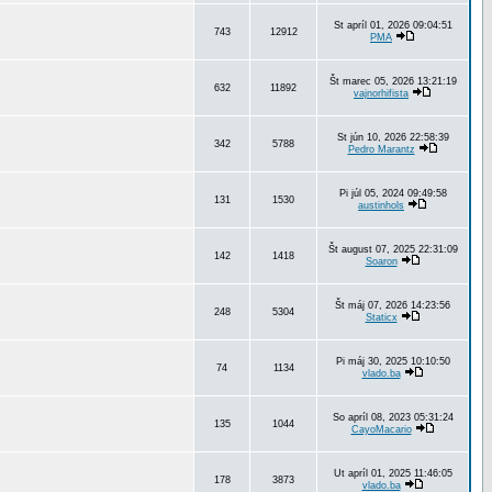
St apríl 01, 2026 09:04:51
743
12912
PMA
Št marec 05, 2026 13:21:19
632
11892
vajnorhifista
St jún 10, 2026 22:58:39
342
5788
Pedro Marantz
Pi júl 05, 2024 09:49:58
131
1530
austinhols
Št august 07, 2025 22:31:09
142
1418
Soaron
Št máj 07, 2026 14:23:56
248
5304
Staticx
Pi máj 30, 2025 10:10:50
74
1134
vlado.ba
So apríl 08, 2023 05:31:24
135
1044
CayoMacario
Ut apríl 01, 2025 11:46:05
178
3873
vlado.ba