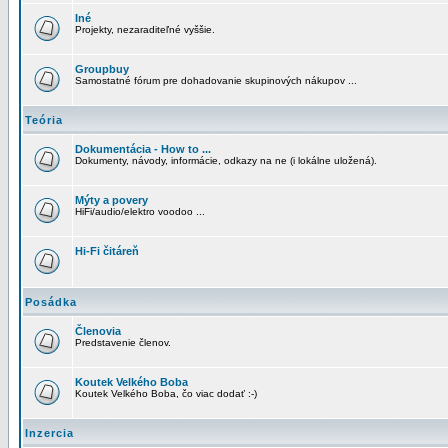
Iné
Projekty, nezaraditeľné vyššie.
Groupbuy
Samostatné fórum pre dohadovanie skupinových nákupov ...
Teória
Dokumentácia - How to ...
Dokumenty, návody, informácie, odkazy na ne (i lokálne uložená).
Mýty a povery
HiFi/audio/elektro voodoo ...
Hi-Fi čitáreň
Posádka
Členovia
Predstavenie členov.
Koutek Velkého Boba
Koutek Velkého Boba, čo viac dodať :-)
Inzercia