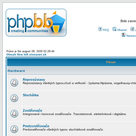
Bolo zaved
FAQ
Hľadať
Nastav
Práve je Ne august 09, 2026 02:28:44
Obsah fóra hifi.slovanet.sk
Fórum
Hardware
Reprosústavy
Reprosústavy všetkých typov,chutí a veľkostí - 1pásma-Npásma, vogelhausy-chla
Sluchátka
Zosilňovače
Integrované i koncové zosilňovače. Tranzistorové, elektrónkové i digitálne.
Predzosilňovače
Predzosilňovače všetkých typov, sluchátkové zosilňovače.