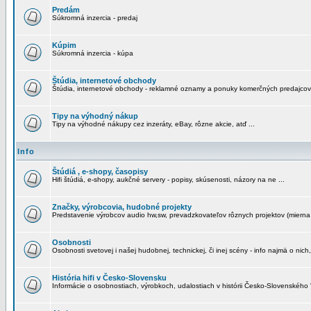
Predám
Súkromná inzercia - predaj
Kúpim
Súkromná inzercia - kúpa
Štúdia, internetové obchody
Štúdia, internetové obchody - reklamné oznamy a ponuky komerčných predajcov
Tipy na výhodný nákup
Tipy na výhodné nákupy cez inzeráty, eBay, rôzne akcie, atď ...
Info
Štúdiá , e-shopy, časopisy
Hifi štúdiá, e-shopy, aukčné servery - popisy, skúsenosti, názory na ne ...
Značky, výrobcovia, hudobné projekty
Predstavenie výrobcov audio hw,sw, prevadzkovateľov rôznych projektov (mierna 
Osobnosti
Osobnosti svetovej i našej hudobnej, technickej, či inej scény - info najmä o nich,
História hifi v Česko-Slovensku
Informácie o osobnostiach, výrobkoch, udalostiach v histórii Česko-Slovenského "