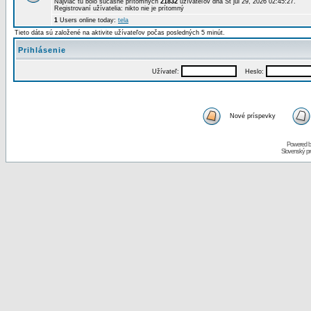
Najviac tu bolo súčasne prítomných
21832
užívateľov dňa St júl 29, 2026 02:45:27.
Registrovaní užívatelia: nikto nie je prítomný
1
Users online today:
tela
Tieto dáta sú založené na aktivite užívateľov počas posledných 5 minút.
Prihlásenie
Užívateľ:
Heslo:
Nové príspevky
Powered 
Slovenský p