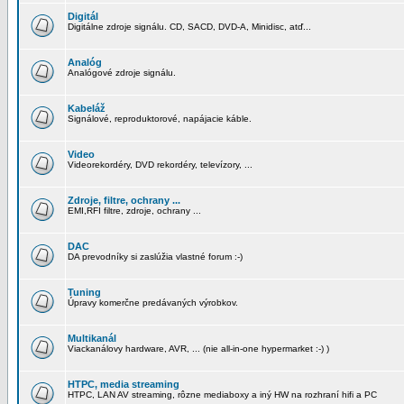
Digitál
Digitálne zdroje signálu. CD, SACD, DVD-A, Minidisc, atď...
Analóg
Analógové zdroje signálu.
Kabeláž
Signálové, reproduktorové, napájacie káble.
Video
Videorekordéry, DVD rekordéry, televízory, ...
Zdroje, filtre, ochrany ...
EMI,RFI filtre, zdroje, ochrany ...
DAC
DA prevodníky si zaslúžia vlastné forum :-)
Tuning
Úpravy komerčne predávaných výrobkov.
Multikanál
Viackanálovy hardware, AVR, ... (nie all-in-one hypermarket :-) )
HTPC, media streaming
HTPC, LAN AV streaming, rôzne mediaboxy a iný HW na rozhraní hifi a PC