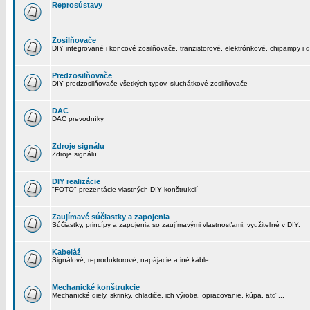
Reprosústavy
Zosilňovače
DIY integrované i koncové zosilňovače, tranzistorové, elektrónkové, chipampy i d
Predzosilňovače
DIY predzosilňovače všetkých typov, sluchátkové zosilňovače
DAC
DAC prevodníky
Zdroje signálu
Zdroje signálu
DIY realizácie
"FOTO" prezentácie vlastných DIY konštrukcií
Zaujímavé súčiastky a zapojenia
Súčiastky, princípy a zapojenia so zaujímavými vlastnosťami, využiteľné v DIY.
Kabeláž
Signálové, reproduktorové, napájacie a iné káble
Mechanické konštrukcie
Mechanické diely, skrinky, chladiče, ich výroba, opracovanie, kúpa, atď ...