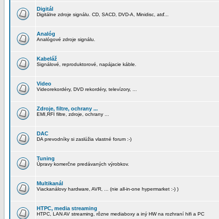
Digitál
Digitálne zdroje signálu. CD, SACD, DVD-A, Minidisc, atď...
Analóg
Analógové zdroje signálu.
Kabeláž
Signálové, reproduktorové, napájacie káble.
Video
Videorekordéry, DVD rekordéry, televízory, ...
Zdroje, filtre, ochrany ...
EMI,RFI filtre, zdroje, ochrany ...
DAC
DA prevodníky si zaslúžia vlastné forum :-)
Tuning
Úpravy komerčne predávaných výrobkov.
Multikanál
Viackanálovy hardware, AVR, ... (nie all-in-one hypermarket :-) )
HTPC, media streaming
HTPC, LAN AV streaming, rôzne mediaboxy a iný HW na rozhraní hifi a PC