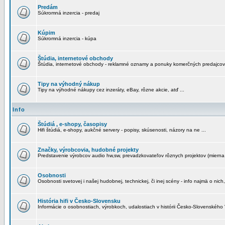
Predám
Súkromná inzercia - predaj
Kúpim
Súkromná inzercia - kúpa
Štúdia, internetové obchody
Štúdia, internetové obchody - reklamné oznamy a ponuky komerčných predajcov
Tipy na výhodný nákup
Tipy na výhodné nákupy cez inzeráty, eBay, rôzne akcie, atď ...
Info
Štúdiá , e-shopy, časopisy
Hifi štúdiá, e-shopy, aukčné servery - popisy, skúsenosti, názory na ne ...
Značky, výrobcovia, hudobné projekty
Predstavenie výrobcov audio hw,sw, prevadzkovateľov rôznych projektov (mierna 
Osobnosti
Osobnosti svetovej i našej hudobnej, technickej, či inej scény - info najmä o nich,
História hifi v Česko-Slovensku
Informácie o osobnostiach, výrobkoch, udalostiach v histórii Česko-Slovenského "