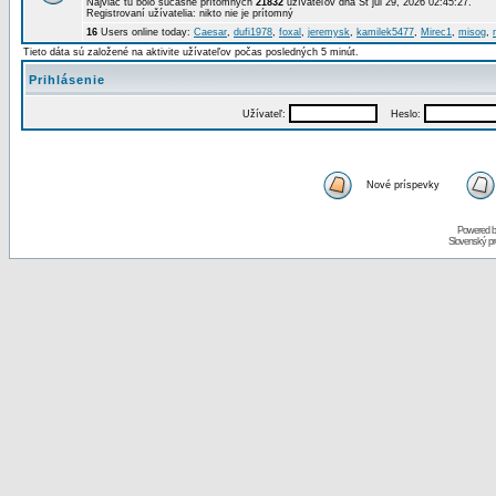
Najviac tu bolo súčasne prítomných
21832
užívateľov dňa St júl 29, 2026 02:45:27.
Registrovaní užívatelia: nikto nie je prítomný
16
Users online today:
Caesar
,
dufi1978
,
foxal
,
jeremysk
,
kamilek5477
,
Mirec1
,
misog
,
Tieto dáta sú založené na aktivite užívateľov počas posledných 5 minút.
Prihlásenie
Užívateľ:
Heslo:
Nové príspevky
Powered 
Slovenský p