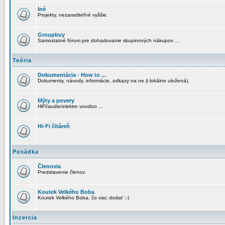
Iné
Projekty, nezaraditeľné vyššie.
Groupbuy
Samostatné fórum pre dohadovanie skupinových nákupov ...
Teória
Dokumentácia - How to ...
Dokumenty, návody, informácie, odkazy na ne (i lokálne uložená).
Mýty a povery
HiFi/audio/elektro voodoo ...
Hi-Fi čitáreň
Posádka
Členovia
Predstavenie členov.
Koutek Velkého Boba
Koutek Velkého Boba, čo viac dodať :-)
Inzercia