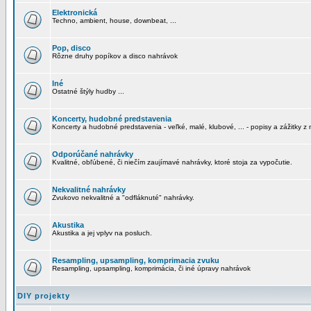
Elektronická
Techno, ambient, house, downbeat, ...
Pop, disco
Rôzne druhy popíkov a disco nahrávok
Iné
Ostatné štýly hudby ...
Koncerty, hudobné predstavenia
Koncerty a hudobné predstavenia - veľké, malé, klubové, ... - popisy a zážitky z 
Odporúčané nahrávky
Kvalitné, obľúbené, či niečím zaujímavé nahrávky, ktoré stoja za vypočutie.
Nekvalitné nahrávky
Zvukovo nekvalitné a "odfláknuté" nahrávky.
Akustika
Akustika a jej vplyv na posluch.
Resampling, upsampling, komprimacia zvuku
Resampling, upsampling, komprimácia, či iné úpravy nahrávok
DIY projekty