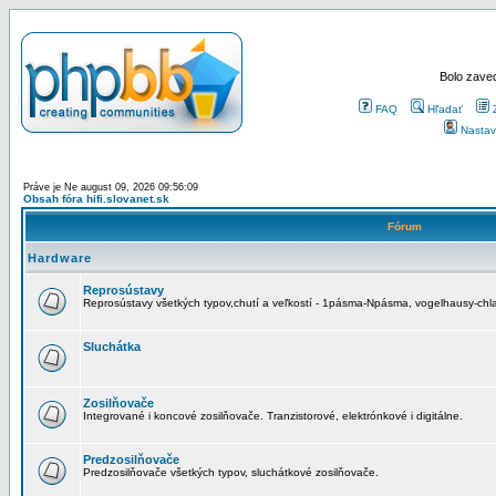
Bolo zaved
FAQ
Hľadať
Nastav
Práve je Ne august 09, 2026 09:56:09
Obsah fóra hifi.slovanet.sk
Fórum
Hardware
Reprosústavy
Reprosústavy všetkých typov,chutí a veľkostí - 1pásma-Npásma, vogelhausy-chla
Sluchátka
Zosilňovače
Integrované i koncové zosilňovače. Tranzistorové, elektrónkové i digitálne.
Predzosilňovače
Predzosilňovače všetkých typov, sluchátkové zosilňovače.