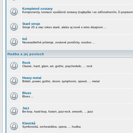
Kompletné zostavy
Komponenty, tvoriace vyvážené zostavy (najlepšie i so zdôvodnením, či popisom
Staré stroje
Stroje 20 a viac rokov staré, alebo aj nové s retro dizajnom ...
Iné
Nezaraditeľné prístroje, zvukové pomôcky, voodoo ...
Hudba a jej posluch
Rock
Classic, hard, glam, art, gothic, psychedelic, ... rock
Heavy metal
British, power, gothic, doom, symphonic, speed, ... metal
Blues
Blues ...
Jazz
Be-bop, hard-bop, fusion, jazz-rock, smooth, ... jazz
Klasická
Symfonická, orchestrálna, opera, ... hudba