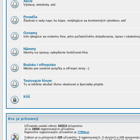
Akcie
Výstavy, stretávky, atd.
Poradňa
Žiadosti o rady napr. ku kúpe, netýkajúce sa konkretných výrobkov, atď
Oznamy
Info týkajúce sa rozbehu fóra, jeho počiatočného dolaďovania, úprav i následnej
Námety
Návrhy na úpravy, vylepšenie funkčnosti fóra
Bojisko / offtopisko
Miesto pre osobné potyčky a off-topic temy :-)
Testovacie fórum
Tu si môžete skušať rôzne vlastnosti a špeciality phpbb.
Kôš
Kto je prítomný
Užívatelia zaslali celkom
342512
príspevkov.
Je tu
18506
registrovaných užívateľov.
Najnovším registrovaným užívateľom je
7789fnet
.
Celkom je tu prítomných
249
užívateľov: 0 registrovaných, 0 skrytých a 249 anonymn