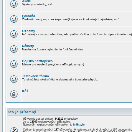
Akcie
Výstavy, stretávky, atd.
Poradňa
Žiadosti o rady napr. ku kúpe, netýkajúce sa konkretných výrobkov, atď
Oznamy
Info týkajúce sa rozbehu fóra, jeho počiatočného dolaďovania, úprav i následnej
Námety
Návrhy na úpravy, vylepšenie funkčnosti fóra
Bojisko / offtopisko
Miesto pre osobné potyčky a off-topic temy :-)
Testovacie fórum
Tu si môžete skušať rôzne vlastnosti a špeciality phpbb.
Kôš
Kto je prítomný
Užívatelia zaslali celkom
342512
príspevkov.
Je tu
18505
registrovaných užívateľov.
Najnovším registrovaným užívateľom je
lv88style
.
Celkom je tu prítomných
197
užívateľov: 0 registrovaných, 0 skrytých a 197 anonymn