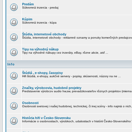
Predám
Súkromná inzercia - predaj
Kúpim
Súkromná inzercia - kúpa
Štúdia, internetové obchody
Štúdia, internetové obchody - reklamné oznamy a ponuky komerčných predajcov
Tipy na výhodný nákup
Tipy na výhodné nákupy cez inzeráty, eBay, rôzne akcie, atď ...
Info
Štúdiá , e-shopy, časopisy
Hifi štúdiá, e-shopy, aukčné servery - popisy, skúsenosti, názory na ne ...
Značky, výrobcovia, hudobné projekty
Predstavenie výrobcov audio hw,sw, prevadzkovateľov rôznych projektov (mierna 
Osobnosti
Osobnosti svetovej i našej hudobnej, technickej, či inej scény - info najmä o nich,
História hifi v Česko-Slovensku
Informácie o osobnostiach, výrobkoch, udalostiach v histórii Česko-Slovenského "