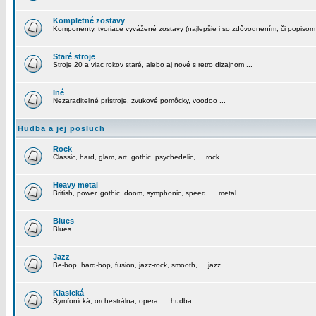
Kompletné zostavy
Komponenty, tvoriace vyvážené zostavy (najlepšie i so zdôvodnením, či popisom
Staré stroje
Stroje 20 a viac rokov staré, alebo aj nové s retro dizajnom ...
Iné
Nezaraditeľné prístroje, zvukové pomôcky, voodoo ...
Hudba a jej posluch
Rock
Classic, hard, glam, art, gothic, psychedelic, ... rock
Heavy metal
British, power, gothic, doom, symphonic, speed, ... metal
Blues
Blues ...
Jazz
Be-bop, hard-bop, fusion, jazz-rock, smooth, ... jazz
Klasická
Symfonická, orchestrálna, opera, ... hudba