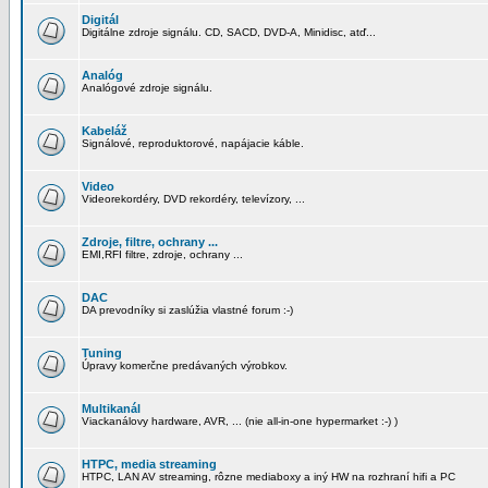
Digitál
Digitálne zdroje signálu. CD, SACD, DVD-A, Minidisc, atď...
Analóg
Analógové zdroje signálu.
Kabeláž
Signálové, reproduktorové, napájacie káble.
Video
Videorekordéry, DVD rekordéry, televízory, ...
Zdroje, filtre, ochrany ...
EMI,RFI filtre, zdroje, ochrany ...
DAC
DA prevodníky si zaslúžia vlastné forum :-)
Tuning
Úpravy komerčne predávaných výrobkov.
Multikanál
Viackanálovy hardware, AVR, ... (nie all-in-one hypermarket :-) )
HTPC, media streaming
HTPC, LAN AV streaming, rôzne mediaboxy a iný HW na rozhraní hifi a PC