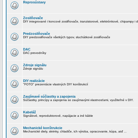
Reprosústavy
Zosilňovače
DIY integrované i koncové zosilňovače, tranzistorové, elektrónkové, chipampy i d
Predzosilňovače
DIY predzosilňovače všetkých typov, sluchátkové zosilňovače
DAC
DAC prevodníky
Zdroje signálu
Zdroje signálu
DIY realizácie
"FOTO" prezentácie vlastných DIY konštrukcií
Zaujímavé súčiastky a zapojenia
Súčiastky, princípy a zapojenia so zaujímavými vlastnosťami, využiteľné v DIY.
Kabeláž
Signálové, reproduktorové, napájacie a iné káble
Mechanické konštrukcie
Mechanické diely, skrinky, chladiče, ich výroba, opracovanie, kúpa, atď ...