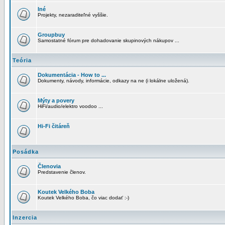
Iné
Projekty, nezaraditeľné vyššie.
Groupbuy
Samostatné fórum pre dohadovanie skupinových nákupov ...
Teória
Dokumentácia - How to ...
Dokumenty, návody, informácie, odkazy na ne (i lokálne uložená).
Mýty a povery
HiFi/audio/elektro voodoo ...
Hi-Fi čitáreň
Posádka
Členovia
Predstavenie členov.
Koutek Velkého Boba
Koutek Velkého Boba, čo viac dodať :-)
Inzercia