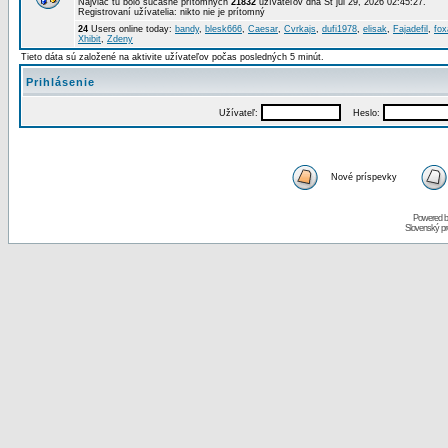
Najviac tu bolo súčasne prítomných
21832
užívateľov dňa St júl 29, 2026 02:45:27.
Registrovaní užívatelia: nikto nie je prítomný
24
Users online today:
bandy
,
blesk666
,
Caesar
,
Cvrkajs
,
dufi1978
,
elisak
,
Fajadefil
,
fox
Xhibit
,
Zdeny
Tieto dáta sú založené na aktivite užívateľov počas posledných 5 minút.
Prihlásenie
Užívateľ:
Heslo:
Nové príspevky
Powered 
Slovenský p