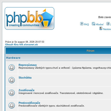
Bolo zaved
FAQ
Hľadať
Nastav
Práve je So august 08, 2026 20:07:53
Obsah fóra hifi.slovanet.sk
Fórum
Hardware
Reprosústavy
Reprosústavy všetkých typov,chutí a veľkostí - 1pásma-Npásma, vogelhausy-chla
Sluchátka
Zosilňovače
Integrované i koncové zosilňovače. Tranzistorové, elektrónkové i digitálne.
Predzosilňovače
Predzosilňovače všetkých typov, sluchátkové zosilňovače.