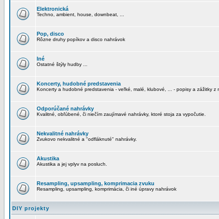
Elektronická
Techno, ambient, house, downbeat, ...
Pop, disco
Rôzne druhy popíkov a disco nahrávok
Iné
Ostatné štýly hudby ...
Koncerty, hudobné predstavenia
Koncerty a hudobné predstavenia - veľké, malé, klubové, ... - popisy a zážitky z 
Odporúčané nahrávky
Kvalitné, obľúbené, či niečím zaujímavé nahrávky, ktoré stoja za vypočutie.
Nekvalitné nahrávky
Zvukovo nekvalitné a "odfláknuté" nahrávky.
Akustika
Akustika a jej vplyv na posluch.
Resampling, upsampling, komprimacia zvuku
Resampling, upsampling, komprimácia, či iné úpravy nahrávok
DIY projekty