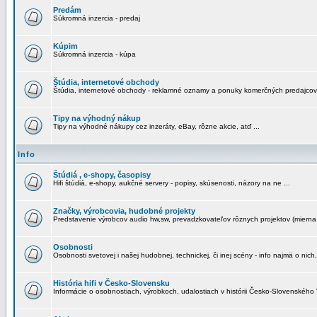
Predám
Súkromná inzercia - predaj
Kúpim
Súkromná inzercia - kúpa
Štúdia, internetové obchody
Štúdia, internetové obchody - reklamné oznamy a ponuky komerčných predajcov
Tipy na výhodný nákup
Tipy na výhodné nákupy cez inzeráty, eBay, rôzne akcie, atď ...
Info
Štúdiá , e-shopy, časopisy
Hifi štúdiá, e-shopy, aukčné servery - popisy, skúsenosti, názory na ne ...
Značky, výrobcovia, hudobné projekty
Predstavenie výrobcov audio hw,sw, prevadzkovateľov rôznych projektov (mierna 
Osobnosti
Osobnosti svetovej i našej hudobnej, technickej, či inej scény - info najmä o nich,
História hifi v Česko-Slovensku
Informácie o osobnostiach, výrobkoch, udalostiach v histórii Česko-Slovenského "