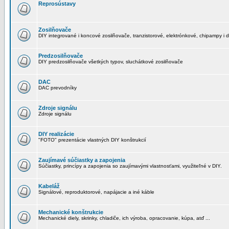
Reprosústavy
Zosilňovače
DIY integrované i koncové zosilňovače, tranzistorové, elektrónkové, chipampy i d
Predzosilňovače
DIY predzosilňovače všetkých typov, sluchátkové zosilňovače
DAC
DAC prevodníky
Zdroje signálu
Zdroje signálu
DIY realizácie
"FOTO" prezentácie vlastných DIY konštrukcií
Zaujímavé súčiastky a zapojenia
Súčiastky, princípy a zapojenia so zaujímavými vlastnosťami, využiteľné v DIY.
Kabeláž
Signálové, reproduktorové, napájacie a iné káble
Mechanické konštrukcie
Mechanické diely, skrinky, chladiče, ich výroba, opracovanie, kúpa, atď ...