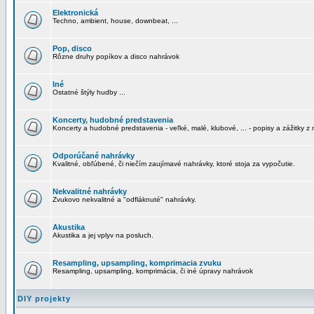
Elektronická
Techno, ambient, house, downbeat, ...
Pop, disco
Rôzne druhy popíkov a disco nahrávok
Iné
Ostatné štýly hudby ...
Koncerty, hudobné predstavenia
Koncerty a hudobné predstavenia - veľké, malé, klubové, ... - popisy a zážitky z 
Odporúčané nahrávky
Kvalitné, obľúbené, či niečím zaujímavé nahrávky, ktoré stoja za vypočutie.
Nekvalitné nahrávky
Zvukovo nekvalitné a "odfláknuté" nahrávky.
Akustika
Akustika a jej vplyv na posluch.
Resampling, upsampling, komprimacia zvuku
Resampling, upsampling, komprimácia, či iné úpravy nahrávok
DIY projekty