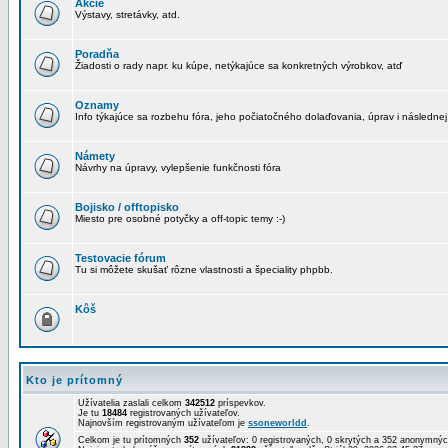
Akcie
Výstavy, stretávky, atd.
Poradňa
Žiadosti o rady napr. ku kúpe, netýkajúce sa konkretných výrobkov, atď
Oznamy
Info týkajúce sa rozbehu fóra, jeho počiatočného dolaďovania, úprav i následnej
Námety
Návrhy na úpravy, vylepšenie funkčnosti fóra
Bojisko / offtopisko
Miesto pre osobné potyčky a off-topic temy :-)
Testovacie fórum
Tu si môžete skušať rôzne vlastnosti a špeciality phpbb.
Kôš
Kto je prítomný
Užívatelia zaslali celkom
342512
príspevkov.
Je tu
18484
registrovaných užívateľov.
Najnovším registrovaným užívateľom je
ssoneworldd
.
Celkom je tu prítomných
352
užívateľov: 0 registrovaných, 0 skrytých a 352 anonymn