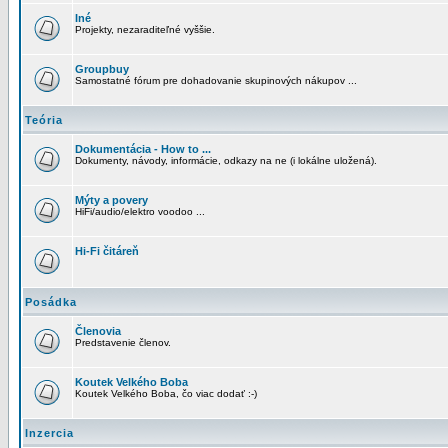
Iné
Projekty, nezaraditeľné vyššie.
Groupbuy
Samostatné fórum pre dohadovanie skupinových nákupov ...
Teória
Dokumentácia - How to ...
Dokumenty, návody, informácie, odkazy na ne (i lokálne uložená).
Mýty a povery
HiFi/audio/elektro voodoo ...
Hi-Fi čitáreň
Posádka
Členovia
Predstavenie členov.
Koutek Velkého Boba
Koutek Velkého Boba, čo viac dodať :-)
Inzercia