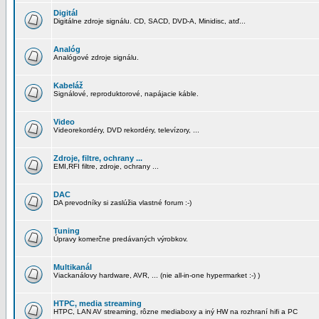
Digitál
Digitálne zdroje signálu. CD, SACD, DVD-A, Minidisc, atď...
Analóg
Analógové zdroje signálu.
Kabeláž
Signálové, reproduktorové, napájacie káble.
Video
Videorekordéry, DVD rekordéry, televízory, ...
Zdroje, filtre, ochrany ...
EMI,RFI filtre, zdroje, ochrany ...
DAC
DA prevodníky si zaslúžia vlastné forum :-)
Tuning
Úpravy komerčne predávaných výrobkov.
Multikanál
Viackanálovy hardware, AVR, ... (nie all-in-one hypermarket :-) )
HTPC, media streaming
HTPC, LAN AV streaming, rôzne mediaboxy a iný HW na rozhraní hifi a PC