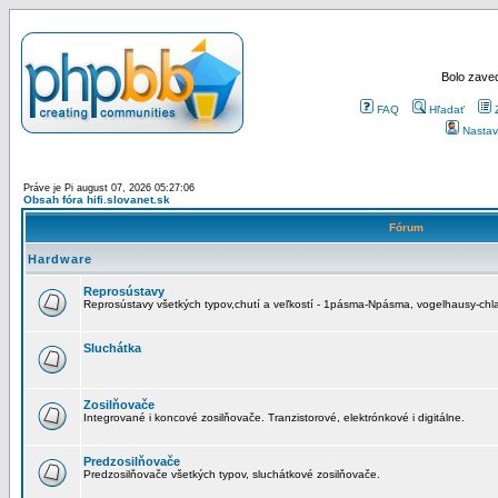
Bolo zaved
FAQ
Hľadať
Nastav
Práve je Pi august 07, 2026 05:27:06
Obsah fóra hifi.slovanet.sk
Fórum
Hardware
Reprosústavy
Reprosústavy všetkých typov,chutí a veľkostí - 1pásma-Npásma, vogelhausy-chla
Sluchátka
Zosilňovače
Integrované i koncové zosilňovače. Tranzistorové, elektrónkové i digitálne.
Predzosilňovače
Predzosilňovače všetkých typov, sluchátkové zosilňovače.