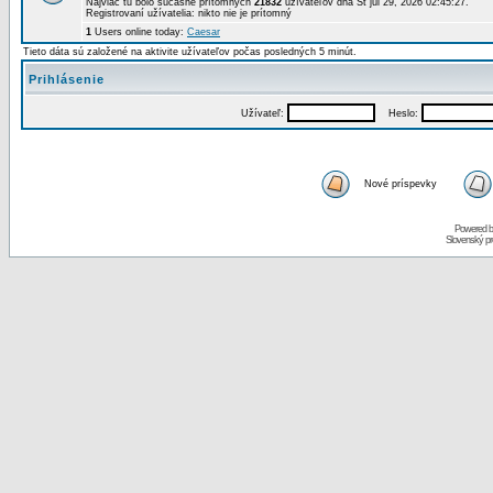
Najviac tu bolo súčasne prítomných
21832
užívateľov dňa St júl 29, 2026 02:45:27.
Registrovaní užívatelia: nikto nie je prítomný
1
Users online today:
Caesar
Tieto dáta sú založené na aktivite užívateľov počas posledných 5 minút.
Prihlásenie
Užívateľ:
Heslo:
Nové príspevky
Powered 
Slovenský p