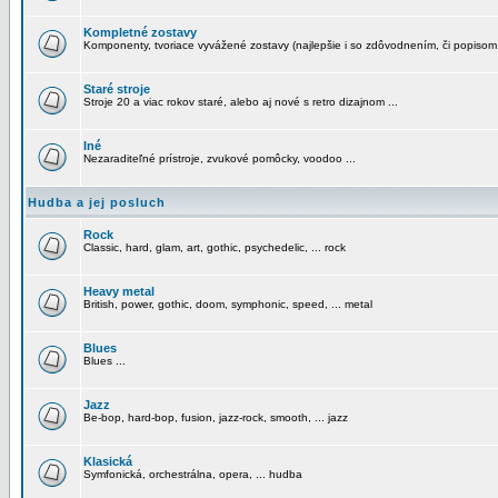
Kompletné zostavy
Komponenty, tvoriace vyvážené zostavy (najlepšie i so zdôvodnením, či popisom
Staré stroje
Stroje 20 a viac rokov staré, alebo aj nové s retro dizajnom ...
Iné
Nezaraditeľné prístroje, zvukové pomôcky, voodoo ...
Hudba a jej posluch
Rock
Classic, hard, glam, art, gothic, psychedelic, ... rock
Heavy metal
British, power, gothic, doom, symphonic, speed, ... metal
Blues
Blues ...
Jazz
Be-bop, hard-bop, fusion, jazz-rock, smooth, ... jazz
Klasická
Symfonická, orchestrálna, opera, ... hudba