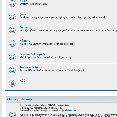
Akcie
Výstavy, stretávky, atd.
Poradňa
Žiadosti o rady napr. ku kúpe, netýkajúce sa konkretných výrobkov, atď
Oznamy
Info týkajúce sa rozbehu fóra, jeho počiatočného dolaďovania, úprav i následnej
Námety
Návrhy na úpravy, vylepšenie funkčnosti fóra
Bojisko / offtopisko
Miesto pre osobné potyčky a off-topic temy :-)
Testovacie fórum
Tu si môžete skušať rôzne vlastnosti a špeciality phpbb.
Kôš
Kto je prítomný
Užívatelia zaslali celkom
342508
príspevkov.
Je tu
18466
registrovaných užívateľov.
Najnovším registrovaným užívateľom je
k88yachts
.
Celkom je tu prítomných
477
užívateľov: 0 registrovaných, 0 skrytých a 477 anonymn