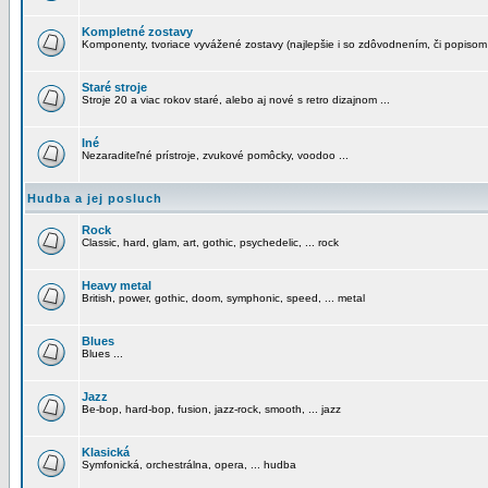
Kompletné zostavy
Komponenty, tvoriace vyvážené zostavy (najlepšie i so zdôvodnením, či popisom
Staré stroje
Stroje 20 a viac rokov staré, alebo aj nové s retro dizajnom ...
Iné
Nezaraditeľné prístroje, zvukové pomôcky, voodoo ...
Hudba a jej posluch
Rock
Classic, hard, glam, art, gothic, psychedelic, ... rock
Heavy metal
British, power, gothic, doom, symphonic, speed, ... metal
Blues
Blues ...
Jazz
Be-bop, hard-bop, fusion, jazz-rock, smooth, ... jazz
Klasická
Symfonická, orchestrálna, opera, ... hudba