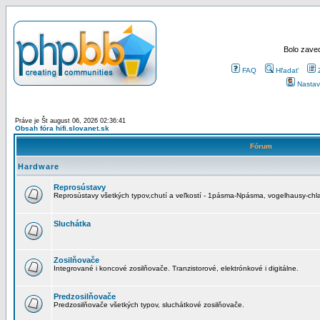
Bolo zaved
FAQ
Hľadať
Nastav
Práve je Št august 06, 2026 02:36:41
Obsah fóra hifi.slovanet.sk
Fórum
Hardware
Reprosústavy
Reprosústavy všetkých typov,chutí a veľkostí - 1pásma-Npásma, vogelhausy-chla
Sluchátka
Zosilňovače
Integrované i koncové zosilňovače. Tranzistorové, elektrónkové i digitálne.
Predzosilňovače
Predzosilňovače všetkých typov, sluchátkové zosilňovače.