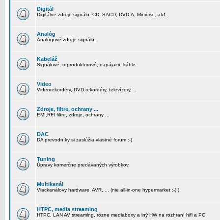
Digitál
Digitálne zdroje signálu. CD, SACD, DVD-A, Minidisc, atď...
Analóg
Analógové zdroje signálu.
Kabeláž
Signálové, reproduktorové, napájacie káble.
Video
Videorekordéry, DVD rekordéry, televízory, ...
Zdroje, filtre, ochrany ...
EMI,RFI filtre, zdroje, ochrany ...
DAC
DA prevodníky si zaslúžia vlastné forum :-)
Tuning
Úpravy komerčne predávaných výrobkov.
Multikanál
Viackanálovy hardware, AVR, ... (nie all-in-one hypermarket :-) )
HTPC, media streaming
HTPC, LAN AV streaming, rôzne mediaboxy a iný HW na rozhraní hifi a PC