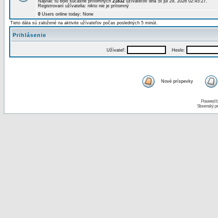
Najviac tu bolo súčasne prítomných
21832
užívateľov dňa St júl 29, 2026 02:45:27.
Registrovaní užívatelia: nikto nie je prítomný
0
Users online today: None
Tieto dáta sú založené na aktivite užívateľov počas posledných 5 minút.
Prihlásenie
Užívateľ:
Heslo:
Nové príspevky
Powered 
Slovenský p