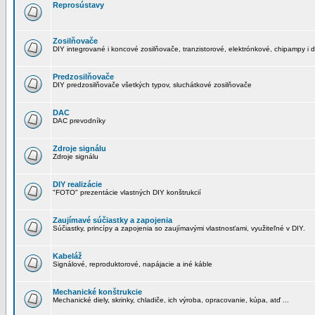
Reprosústavy
Zosilňovače
DIY integrované i koncové zosilňovače, tranzistorové, elektrónkové, chipampy i d
Predzosilňovače
DIY predzosilňovače všetkých typov, sluchátkové zosilňovače
DAC
DAC prevodníky
Zdroje signálu
Zdroje signálu
DIY realizácie
"FOTO" prezentácie vlastných DIY konštrukcií
Zaujímavé súčiastky a zapojenia
Súčiastky, princípy a zapojenia so zaujímavými vlastnosťami, využiteľné v DIY.
Kabeláž
Signálové, reproduktorové, napájacie a iné káble
Mechanické konštrukcie
Mechanické diely, skrinky, chladiče, ich výroba, opracovanie, kúpa, atď ...