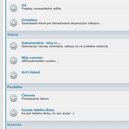
Iné
Projekty, nezaraditeľné vyššie.
Groupbuy
Samostatné fórum pre dohadovanie skupinových nákupov ...
Teória
Dokumentácia - How to ...
Dokumenty, návody, informácie, odkazy na ne (i lokálne uložená).
Mýty a povery
HiFi/audio/elektro voodoo ...
Hi-Fi čitáreň
Posádka
Členovia
Predstavenie členov.
Koutek Velkého Boba
Koutek Velkého Boba, čo viac dodať :-)
Inzercia