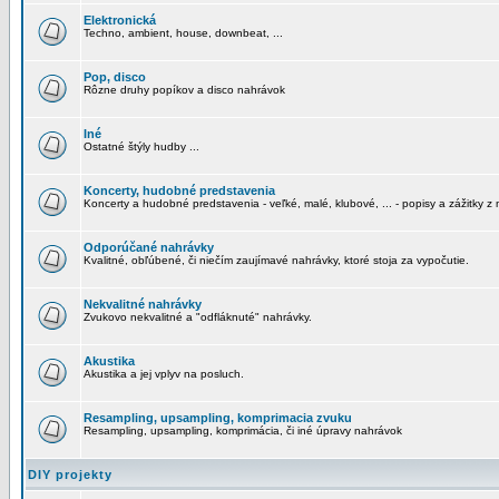
Elektronická
Techno, ambient, house, downbeat, ...
Pop, disco
Rôzne druhy popíkov a disco nahrávok
Iné
Ostatné štýly hudby ...
Koncerty, hudobné predstavenia
Koncerty a hudobné predstavenia - veľké, malé, klubové, ... - popisy a zážitky z 
Odporúčané nahrávky
Kvalitné, obľúbené, či niečím zaujímavé nahrávky, ktoré stoja za vypočutie.
Nekvalitné nahrávky
Zvukovo nekvalitné a "odfláknuté" nahrávky.
Akustika
Akustika a jej vplyv na posluch.
Resampling, upsampling, komprimacia zvuku
Resampling, upsampling, komprimácia, či iné úpravy nahrávok
DIY projekty