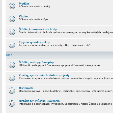
Predám
Súkromná inzercia - predaj
Kúpim
Súkromná inzercia - kúpa
Štúdia, internetové obchody
Štúdia, internetové obchody - reklamné oznamy a ponuky komerčných predajcov
Tipy na výhodný nákup
Tipy na výhodné nákupy cez inzeráty, eBay, rôzne akcie, atď ...
Info
Štúdiá , e-shopy, časopisy
Hifi štúdiá, e-shopy, aukčné servery - popisy, skúsenosti, názory na ne ...
Značky, výrobcovia, hudobné projekty
Predstavenie výrobcov audio hw,sw, prevadzkovateľov rôznych projektov (mierna 
Osobnosti
Osobnosti svetovej i našej hudobnej, technickej, či inej scény - info najmä o nich,
História hifi v Česko-Slovensku
Informácie o osobnostiach, výrobkoch, udalostiach v histórii Česko-Slovenského "