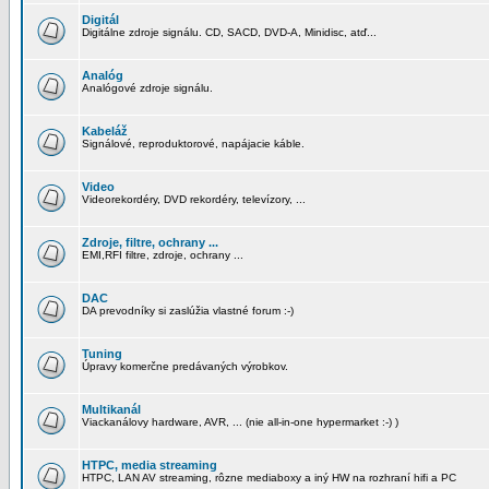
Digitál
Digitálne zdroje signálu. CD, SACD, DVD-A, Minidisc, atď...
Analóg
Analógové zdroje signálu.
Kabeláž
Signálové, reproduktorové, napájacie káble.
Video
Videorekordéry, DVD rekordéry, televízory, ...
Zdroje, filtre, ochrany ...
EMI,RFI filtre, zdroje, ochrany ...
DAC
DA prevodníky si zaslúžia vlastné forum :-)
Tuning
Úpravy komerčne predávaných výrobkov.
Multikanál
Viackanálovy hardware, AVR, ... (nie all-in-one hypermarket :-) )
HTPC, media streaming
HTPC, LAN AV streaming, rôzne mediaboxy a iný HW na rozhraní hifi a PC