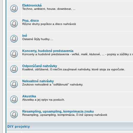
Elektronická
Techno, ambient, house, downbeat, ...
Pop, disco
Rôzne druhy popíkov a disco nahrávok
Iné
Ostatné štýly hudby ...
Koncerty, hudobné predstavenia
Koncerty a hudobné predstavenia - veľké, malé, klubové, ... - popisy a zážitky z 
Odporúčané nahrávky
Kvalitné, obľúbené, či niečím zaujímavé nahrávky, ktoré stoja za vypočutie.
Nekvalitné nahrávky
Zvukovo nekvalitné a "odfláknuté" nahrávky.
Akustika
Akustika a jej vplyv na posluch.
Resampling, upsampling, komprimacia zvuku
Resampling, upsampling, komprimácia, či iné úpravy nahrávok
DIY projekty