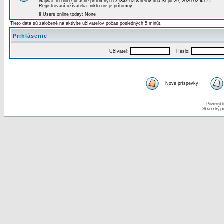
Najviac tu bolo súčasne prítomných
21832
užívateľov dňa St júl 29, 2026 02:45:27.
Registrovaní užívatelia: nikto nie je prítomný
0
Users online today: None
Tieto dáta sú založené na aktivite užívateľov počas posledných 5 minút.
Prihlásenie
Užívateľ:
Heslo:
Nové príspevky
Powered 
Slovenský p