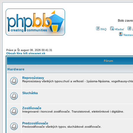
Bolo zaved
FAQ
Hľadať
Nastav
Práve je Št august 06, 2026 00:41:31
Obsah fóra hifi.slovanet.sk
Fórum
Hardware
Reprosústavy
Reprosústavy všetkých typov,chutí a veľkostí - 1pásma-Npásma, vogelhausy-chla
Sluchátka
Zosilňovače
Integrované i koncové zosilňovače. Tranzistorové, elektrónkové i digitálne.
Predzosilňovače
Predzosilňovače všetkých typov, sluchátkové zosilňovače.