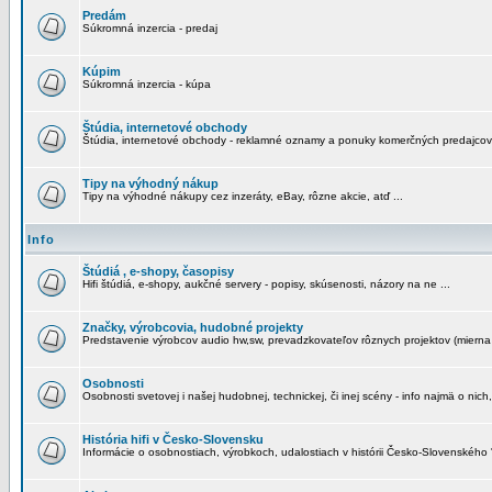
Predám
Súkromná inzercia - predaj
Kúpim
Súkromná inzercia - kúpa
Štúdia, internetové obchody
Štúdia, internetové obchody - reklamné oznamy a ponuky komerčných predajcov
Tipy na výhodný nákup
Tipy na výhodné nákupy cez inzeráty, eBay, rôzne akcie, atď ...
Info
Štúdiá , e-shopy, časopisy
Hifi štúdiá, e-shopy, aukčné servery - popisy, skúsenosti, názory na ne ...
Značky, výrobcovia, hudobné projekty
Predstavenie výrobcov audio hw,sw, prevadzkovateľov rôznych projektov (mierna 
Osobnosti
Osobnosti svetovej i našej hudobnej, technickej, či inej scény - info najmä o nich,
História hifi v Česko-Slovensku
Informácie o osobnostiach, výrobkoch, udalostiach v histórii Česko-Slovenského "