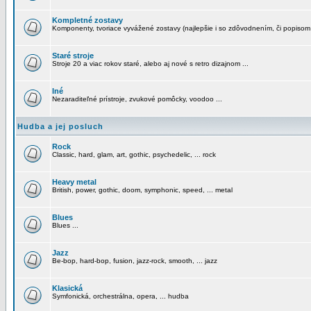
Kompletné zostavy
Komponenty, tvoriace vyvážené zostavy (najlepšie i so zdôvodnením, či popisom
Staré stroje
Stroje 20 a viac rokov staré, alebo aj nové s retro dizajnom ...
Iné
Nezaraditeľné prístroje, zvukové pomôcky, voodoo ...
Hudba a jej posluch
Rock
Classic, hard, glam, art, gothic, psychedelic, ... rock
Heavy metal
British, power, gothic, doom, symphonic, speed, ... metal
Blues
Blues ...
Jazz
Be-bop, hard-bop, fusion, jazz-rock, smooth, ... jazz
Klasická
Symfonická, orchestrálna, opera, ... hudba