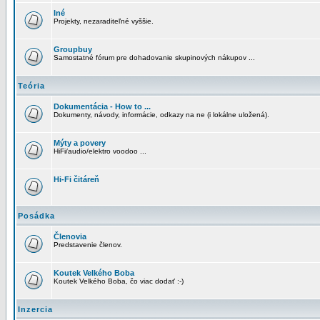
Iné
Projekty, nezaraditeľné vyššie.
Groupbuy
Samostatné fórum pre dohadovanie skupinových nákupov ...
Teória
Dokumentácia - How to ...
Dokumenty, návody, informácie, odkazy na ne (i lokálne uložená).
Mýty a povery
HiFi/audio/elektro voodoo ...
Hi-Fi čitáreň
Posádka
Členovia
Predstavenie členov.
Koutek Velkého Boba
Koutek Velkého Boba, čo viac dodať :-)
Inzercia