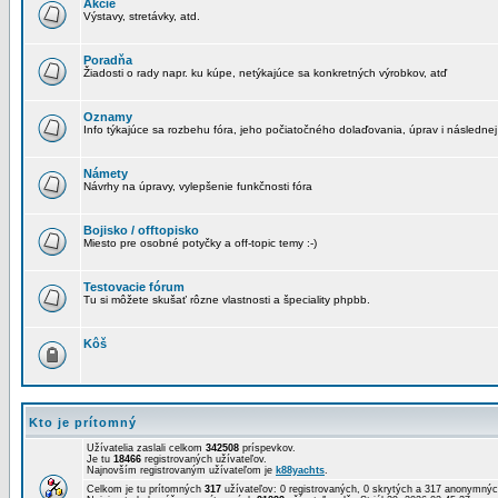
Akcie
Výstavy, stretávky, atd.
Poradňa
Žiadosti o rady napr. ku kúpe, netýkajúce sa konkretných výrobkov, atď
Oznamy
Info týkajúce sa rozbehu fóra, jeho počiatočného dolaďovania, úprav i následnej
Námety
Návrhy na úpravy, vylepšenie funkčnosti fóra
Bojisko / offtopisko
Miesto pre osobné potyčky a off-topic temy :-)
Testovacie fórum
Tu si môžete skušať rôzne vlastnosti a špeciality phpbb.
Kôš
Kto je prítomný
Užívatelia zaslali celkom
342508
príspevkov.
Je tu
18466
registrovaných užívateľov.
Najnovším registrovaným užívateľom je
k88yachts
.
Celkom je tu prítomných
317
užívateľov: 0 registrovaných, 0 skrytých a 317 anonymn