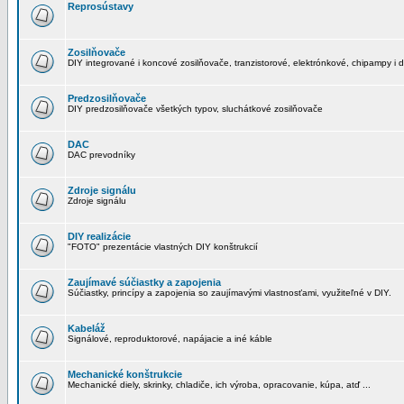
Reprosústavy
Zosilňovače
DIY integrované i koncové zosilňovače, tranzistorové, elektrónkové, chipampy i d
Predzosilňovače
DIY predzosilňovače všetkých typov, sluchátkové zosilňovače
DAC
DAC prevodníky
Zdroje signálu
Zdroje signálu
DIY realizácie
"FOTO" prezentácie vlastných DIY konštrukcií
Zaujímavé súčiastky a zapojenia
Súčiastky, princípy a zapojenia so zaujímavými vlastnosťami, využiteľné v DIY.
Kabeláž
Signálové, reproduktorové, napájacie a iné káble
Mechanické konštrukcie
Mechanické diely, skrinky, chladiče, ich výroba, opracovanie, kúpa, atď ...