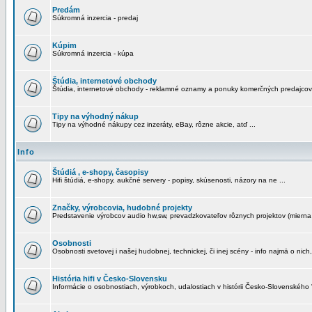
Predám
Súkromná inzercia - predaj
Kúpim
Súkromná inzercia - kúpa
Štúdia, internetové obchody
Štúdia, internetové obchody - reklamné oznamy a ponuky komerčných predajcov
Tipy na výhodný nákup
Tipy na výhodné nákupy cez inzeráty, eBay, rôzne akcie, atď ...
Info
Štúdiá , e-shopy, časopisy
Hifi štúdiá, e-shopy, aukčné servery - popisy, skúsenosti, názory na ne ...
Značky, výrobcovia, hudobné projekty
Predstavenie výrobcov audio hw,sw, prevadzkovateľov rôznych projektov (mierna 
Osobnosti
Osobnosti svetovej i našej hudobnej, technickej, či inej scény - info najmä o nich,
História hifi v Česko-Slovensku
Informácie o osobnostiach, výrobkoch, udalostiach v histórii Česko-Slovenského "