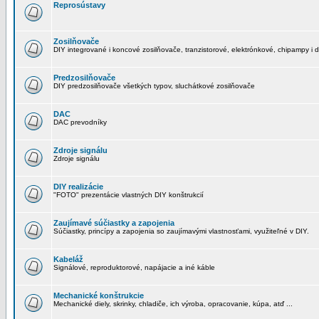
Reprosústavy
Zosilňovače
DIY integrované i koncové zosilňovače, tranzistorové, elektrónkové, chipampy i d
Predzosilňovače
DIY predzosilňovače všetkých typov, sluchátkové zosilňovače
DAC
DAC prevodníky
Zdroje signálu
Zdroje signálu
DIY realizácie
"FOTO" prezentácie vlastných DIY konštrukcií
Zaujímavé súčiastky a zapojenia
Súčiastky, princípy a zapojenia so zaujímavými vlastnosťami, využiteľné v DIY.
Kabeláž
Signálové, reproduktorové, napájacie a iné káble
Mechanické konštrukcie
Mechanické diely, skrinky, chladiče, ich výroba, opracovanie, kúpa, atď ...