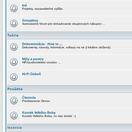
Iné
Projekty, nezaraditeľné vyššie.
Groupbuy
Samostatné fórum pre dohadovanie skupinových nákupov ...
Teória
Dokumentácia - How to ...
Dokumenty, návody, informácie, odkazy na ne (i lokálne uložená).
Mýty a povery
HiFi/audio/elektro voodoo ...
Hi-Fi čitáreň
Posádka
Členovia
Predstavenie členov.
Koutek Velkého Boba
Koutek Velkého Boba, čo viac dodať :-)
Inzercia