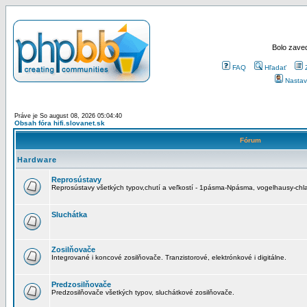
Bolo zaved
FAQ
Hľadať
Nastav
Práve je So august 08, 2026 05:04:40
Obsah fóra hifi.slovanet.sk
Fórum
Hardware
Reprosústavy
Reprosústavy všetkých typov,chutí a veľkostí - 1pásma-Npásma, vogelhausy-chla
Sluchátka
Zosilňovače
Integrované i koncové zosilňovače. Tranzistorové, elektrónkové i digitálne.
Predzosilňovače
Predzosilňovače všetkých typov, sluchátkové zosilňovače.