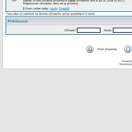
Najviac tu bolo súčasne prítomných
21832
užívateľov dňa St júl 29, 2026 02:45:27.
Registrovaní užívatelia: nikto nie je prítomný
2
Users online today:
bandy
,
Fajadefil
Tieto dáta sú založené na aktivite užívateľov počas posledných 5 minút.
Prihlásenie
Užívateľ:
Heslo:
Nové príspevky
Powered 
Slovenský p