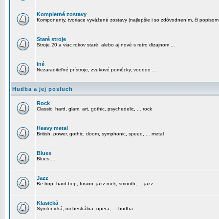
Kompletné zostavy
Komponenty, tvoriace vyvážené zostavy (najlepšie i so zdôvodnením, či popisom
Staré stroje
Stroje 20 a viac rokov staré, alebo aj nové s retro dizajnom ...
Iné
Nezaraditeľné prístroje, zvukové pomôcky, voodoo ...
Hudba a jej posluch
Rock
Classic, hard, glam, art, gothic, psychedelic, ... rock
Heavy metal
British, power, gothic, doom, symphonic, speed, ... metal
Blues
Blues ...
Jazz
Be-bop, hard-bop, fusion, jazz-rock, smooth, ... jazz
Klasická
Symfonická, orchestrálna, opera, ... hudba