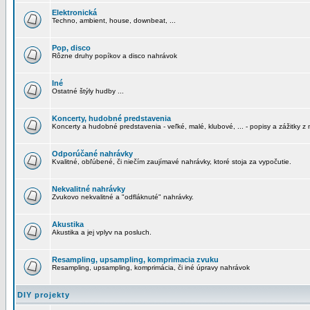
Elektronická
Techno, ambient, house, downbeat, ...
Pop, disco
Rôzne druhy popíkov a disco nahrávok
Iné
Ostatné štýly hudby ...
Koncerty, hudobné predstavenia
Koncerty a hudobné predstavenia - veľké, malé, klubové, ... - popisy a zážitky z 
Odporúčané nahrávky
Kvalitné, obľúbené, či niečím zaujímavé nahrávky, ktoré stoja za vypočutie.
Nekvalitné nahrávky
Zvukovo nekvalitné a "odfláknuté" nahrávky.
Akustika
Akustika a jej vplyv na posluch.
Resampling, upsampling, komprimacia zvuku
Resampling, upsampling, komprimácia, či iné úpravy nahrávok
DIY projekty