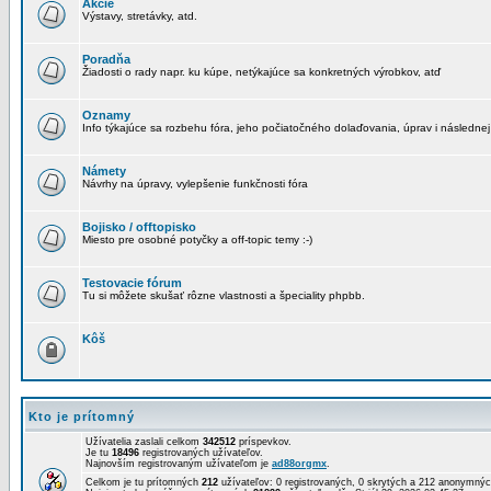
Akcie
Výstavy, stretávky, atd.
Poradňa
Žiadosti o rady napr. ku kúpe, netýkajúce sa konkretných výrobkov, atď
Oznamy
Info týkajúce sa rozbehu fóra, jeho počiatočného dolaďovania, úprav i následnej
Námety
Návrhy na úpravy, vylepšenie funkčnosti fóra
Bojisko / offtopisko
Miesto pre osobné potyčky a off-topic temy :-)
Testovacie fórum
Tu si môžete skušať rôzne vlastnosti a špeciality phpbb.
Kôš
Kto je prítomný
Užívatelia zaslali celkom
342512
príspevkov.
Je tu
18496
registrovaných užívateľov.
Najnovším registrovaným užívateľom je
ad88orgmx
.
Celkom je tu prítomných
212
užívateľov: 0 registrovaných, 0 skrytých a 212 anonymn