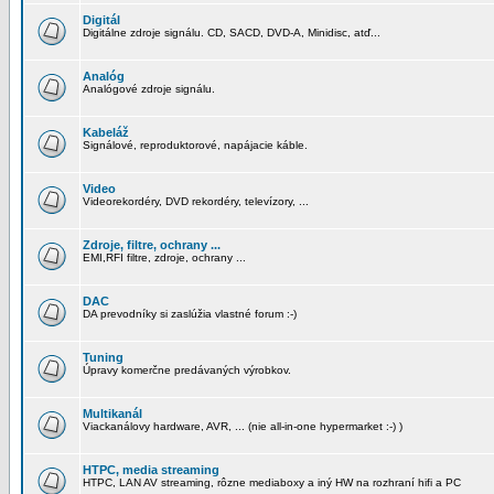
Digitál
Digitálne zdroje signálu. CD, SACD, DVD-A, Minidisc, atď...
Analóg
Analógové zdroje signálu.
Kabeláž
Signálové, reproduktorové, napájacie káble.
Video
Videorekordéry, DVD rekordéry, televízory, ...
Zdroje, filtre, ochrany ...
EMI,RFI filtre, zdroje, ochrany ...
DAC
DA prevodníky si zaslúžia vlastné forum :-)
Tuning
Úpravy komerčne predávaných výrobkov.
Multikanál
Viackanálovy hardware, AVR, ... (nie all-in-one hypermarket :-) )
HTPC, media streaming
HTPC, LAN AV streaming, rôzne mediaboxy a iný HW na rozhraní hifi a PC